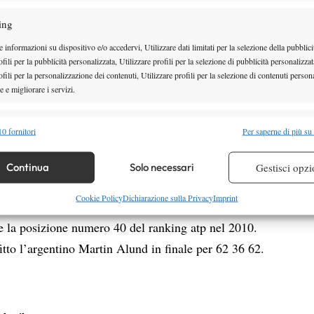
fermato ai quarti di finale, ma che come Sock e
ing
o del tennis statunitense nei prossimi anni.
 informazioni su dispositivo e/o accedervi, Utilizzare dati limitati per la selezione della pubblici
Kenny De
vittoria consecutiva del francese
fili per la pubblicità personalizzata, Utilizzare profili per la selezione di pubblicità personalizzat
fili per la personalizzazione dei contenuti, Utilizzare profili per la selezione di contenuti persona
er di Mons, trionfa anche a Rennes, confermandosi
 e migliorare i servizi.
. Il francese ha sconfitto in finale l’ucraino Illya
 qualificazioni, per 76 62. Da segnalare i quarti di
alità
Semp
0 fornitori
Per saperne di più su
lificato, l’austriaco Dominic Thiem, classe 93 molto
 combinare dati provenienti da altre fonti di dati, Collegare diversi dispositivi,
osizione numero 394 (best ranking).
re i dispositivi in base alle informazioni trasmesse automaticamente.
Continua
Solo necessari
Gestisci opzi
nell’unico torneo disputato sulla terra rossa, vittoria
re la sicurezza, prevenire e rilevare frodi, correggere errori,
Cookie Policy
Dichiarazione sulla Privacy
Imprint
he piano piano sta tornando ai livelli che gli
 e presentare pubblicità e contenuto, Salvare e comunicare le
Semp
 la posizione numero 40 del ranking atp nel 2010.
sulla privacy.
tto l’argentino Martin Alund in finale per 62 36 62.