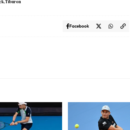
ck
Tiburon
Facebook