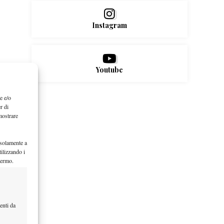
Instagram
Youtube
e e/o
r di
mostrare
 solamente a
ilizzando i
hermo.
enti da