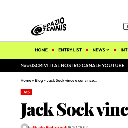
HOME
ENTRY LIST
NEWS
INT
ISCRIVITI AL NOSTRO CANALE YOUTUBE
News
Home
»
Blog
»
Jack Sock vince e convince…
Atp
Jack Sock vin
By
Guido Pietrosanti
19/10/2012