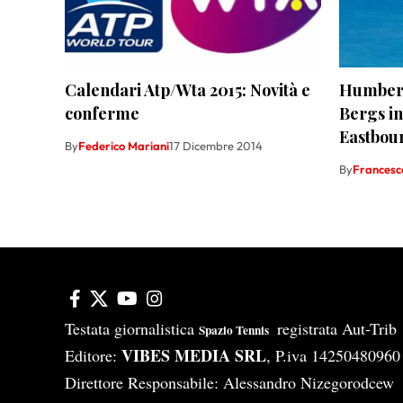
Calendari Atp/Wta 2015: Novità e
Humbert
conferme
Bergs in
Eastbou
By
Federico Mariani
17 Dicembre 2014
By
Francesc
Testata giornalistica
registrata Aut-Tri
Spazio Tennis
VIBES MEDIA SRL
Editore:
, P.iva 14250480960
Direttore Responsabile: Alessandro Nizegorodcew