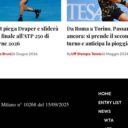
 piega Draper e sfiderà
Da Roma a Torino, Passar
 finale all’ATP 250 di
ancora: si prende il seco
rne 2026
turno e anticipa la pioggi
o Bruni
26 Giugno 2026
By
Uff Stampa Tennis
16 Maggio 202
HOME
ENTRY LIST
b Milano n° 10268 del 15/09/2025
NEWS
WTA