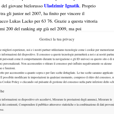
Uladzimir Ignatik
 del giovane bielorusso
. Proprio
a gli junior nel 2007, ha finito per vincere il
ovacco Lukas Lacko per 63 76. Grazie a questa vittoria
rimi 200 del ranking atp già nel 2009, ma poi
to di qualità, migliora il suo best ranking, portandolo
Gestisci la tua privacy
le migliori esperienze, noi e i nostri partner utilizziamo tecnologie come i cookie per memorizzar
 ha vinto un giovane di belle speranze, probabilmente
e informazioni del dispositivo. Il consenso a queste tecnologie permetterà a noi e ai nostri partne
Jack Sock
ik. Si tratta dell’americano
, classe 92,
ati personali come il comportamento durante la navigazione o gli ID univoci su questo sito e di 
n) personalizzati. Non acconsentire o ritirare il consenso può influire negativamente su alcune
el 2009 e rallentato poi da una serie di infortuni che
che e funzioni.
otto per acconsentire a quanto sopra o per fare scelte dettagliate. Le tue scelte saranno applicate
ndo libero di esprimere al massimo il suo potenziale.
 È possibile modificare le impostazioni in qualsiasi momento, compreso il ritiro del consenso, ut
calando piu di 200 posizioni da inizio anno,
la Cookie Policy o cliccando sul pulsante di gestione del consenso nella parte inferiore dello sc
ione numero 165 del ranking. In California Sock ha
che
v in finale per 61 16 76, dopo aver battuto un altro
e informazioni su dispositivo e/o accedervi, Misurare le prestazioni degli annunci, Misurare le
el Steve Johnson, classe 89, capace di raggiungere il
ni dei contenuti, Comprendere il pubblico attraverso statistiche o la combinazione di dati proveni
rse.
Oltre a loro, negli Stati Uniti ha confermato i suoi