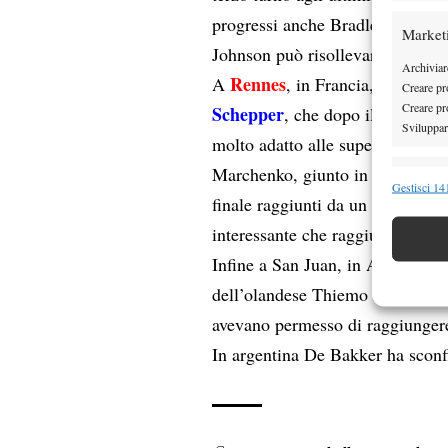
progressi anche Bradley Klahn, 
Market
Johnson può risollevare il livell
Archiviare
Rennes
A
, in Francia, seconda 
Creare pro
Creare pro
Schepper
, che dopo il challeng
Sviluppare
molto adatto alle superfici rapide
Marchenko, giunto in finale dalle
Funzion
Gestisci 141
finale raggiunti da un altro qua
Abbinare e
interessante che raggiunge la p
Identifica
Infine a San Juan, in Argentina, 
Garanti
dell’olandese Thiemo De Bakker c
Erogare
avevano permesso di raggiungere
scelte 
In argentina De Bakker ha sconfi