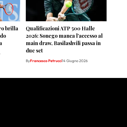
o brilla
Qualificazioni ATP 500 Halle
ndo
2026: Sonego manca l’accesso al
a
main draw, Basilashvili passa in
due set
4
By
Francesco Petrucci
14 Giugno 2026