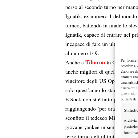
perso al secondo turno per mano
Ignatik, ex numero 1 del mondo tr
torneo, battendo in finale lo sl
Ignatik, capace di entrare nei p
incapace di fare un ulteriore sal
al numero 149.
Per fornire 
Tiburon
Anche a
in California,
accedere all
anche migliori di quelle di Ignat
elaborare d
annunci (no
vincitore degli US Open junior n
caratteristi
Clicca qui s
solo quest’anno lo stanno lascia
questo sito.
E Sock non si è fatto pregare, s
pulsanti del
raggiungendo (per ora) la posiz
Statisti
sconfitto il tedesco Mischa Zvere
Archiviar
giovane yankee in semifinale, qu
prestazio
fonti dive
terzo turno agli ultimi US Open. 