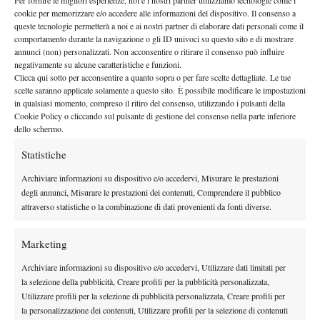
Per fornire le migliori esperienze, noi e i nostri partner utilizziamo tecnologie come i
giocatori, intesi come rapporto tra montepremi totale e ricavi
cookie per memorizzare e/o accedere alle informazioni del dispositivo. Il consenso a
complessivi. Stando infatti alla tesi sostenuta dai giocatori e
queste tecnologie permetterà a noi e ai nostri partner di elaborare dati personali come il
tale rapporto per i
comportamento durante la navigazione o gli ID univoci su questo sito e di mostrare
riportata dalla testata giornalistica britannica,
annunci (non) personalizzati. Non acconsentire o ritirare il consenso può influire
tornei dello Slam varia dal 12% al 15% a fronte del 22%
negativamente su alcune caratteristiche e funzioni.
circa previsto per i tornei ATP e WTA.
Clicca qui sotto per acconsentire a quanto sopra o per fare scelte dettagliate. Le tue
scelte saranno applicate solamente a questo sito. È possibile modificare le impostazioni
“
Ci sono argomenti importanti come quello relativo al
in qualsiasi momento, compreso il ritiro del consenso, utilizzando i pulsanti della
calendario ma a oggi nulla impedirebbe ai tornei del Grande
Cookie Policy o cliccando sul pulsante di gestione del consenso nella parte inferiore
Slam di offrire
maggiori tutele ai giocatori
in materia di
dello schermo.
Sinner
assistenza sanitaria e pensioni
– afferma
–
Quello che
Statistiche
chiediamo è un
equo contributo a sostegno di tutti i giocatori
”.
Archiviare informazioni su dispositivo e/o accedervi, Misurare le prestazioni
TRATTATIVA IN STAND-BY
degli annunci, Misurare le prestazioni dei contenuti, Comprendere il pubblico
attraverso statistiche o la combinazione di dati provenienti da fonti diverse.
Trattative che comunque non partono certo oggi, è sempre il ‘
The
Guardian
’ a sottolineare come già in estate giocatori e giocatrici
Marketing
top 10 ATP
10 WTA
appartenenti sia alla
che alla top
si sono
visti rifiutare richieste relative a un nuovo sistema di ripartizione
Archiviare informazioni su dispositivo e/o accedervi, Utilizzare dati limitati per
la selezione della pubblicità, Creare profili per la pubblicità personalizzata,
del montepremi oltre che un nuovo incontro tra le parti durante
Utilizzare profili per la selezione di pubblicità personalizzata, Creare profili per
gli US Open. Un rifiuto che però sembrerebbe partire dal non
la personalizzazione dei contenuti, Utilizzare profili per la selezione di contenuti