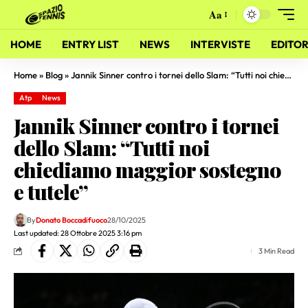
Aa
HOME
ENTRY LIST
NEWS
INTERVISTE
EDITOR
Home
»
Blog
»
Jannik Sinner contro i tornei dello Slam: “Tutti noi chiediamo maggior sostegno e tutele”
Atp
News
Jannik Sinner contro i tornei
dello Slam: “Tutti noi
chiediamo maggior sostegno
e tutele”
By
Donato Boccadifuoco
28/10/2025
Last updated: 28 Ottobre 2025 3:16 pm
3 Min Read