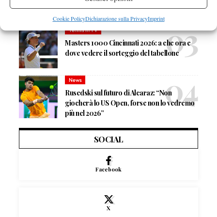
Quinn, Sonego entra nel tabellone
Cookie Policy
Dichiarazione sulla Privacy
Imprint
Tennis in TV
Masters 1000 Cincinnati 2026: a che ora e
dove vedere il sorteggio del tabellone
News
Rusedski sul futuro di Alcaraz: “Non
giocherà lo US Open, forse non lo vedremo
più nel 2026”
SOCIAL
Facebook
X