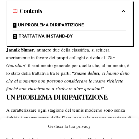
Contents
UN PROBLEMA DI RIPARTIZIONE
TRATTATIVA IN STAND-BY
Jannik Sinner
, numero due della classifica, si schiera
apertamente in favore dei propri colleghi e rivela al ‘
The
Guardian
’ il sentimento generale per quello che, al momento, è
lo stato della trattativa tra le parti: “
Siamo delusi
, ci hanno detto
che al momento non possono considerare le nostre richieste
finché non riusciranno a risolvere altre questioni
”.
UN PROBLEMA DI RIPARTIZIONE
A caratterizzare ogni stagione del tennis moderno sono senza
dubbio i quattro tornei dello Slam, non solo per una questione di
prestigio sportivo ma anche per questioni economiche
Gestisci la tua privacy
ripartizione dei ricavi
riguardanti principalmente la
per i