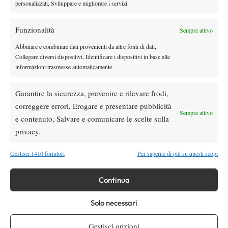
causa legale della PTPA contro ITF,
aver ancora risolto la
personalizzati, Sviluppare e migliorare i servizi.
ITIA, WTA e ATP
. È sempre Sinner a fornire un ulteriore
aggiornamento sulla situazione: “
Durante Roland Garros e
Funzionalità
Sempre attivo
Wimbledon abbiamo avuto modo di avere buone conversazioni
Abbinare e combinare dati provenienti da altre fonti di dati,
tra le parti. Noi
vogliamo continuare a collaborare
affinché si
Collegare diversi dispositivi, Identificare i dispositivi in base alle
trovino soluzioni positive per tutte le parti coinvolte
”.
informazioni trasmesse automaticamente.
Garantire la sicurezza, prevenire e rilevare frodi,
correggere errori, Erogare e presentare pubblicità
Sempre attivo
e contenuto, Salvare e comunicare le scelte sulla
privacy.
DI TENDENZA
Gestisci 1410 fornitori
Per saperne di più su questi scopi
Atp
News
Masters 1000 Montreal 2026:
Bolelli/Vavassori fuori al primo turno
Continua
Solo necessari
News
Masters 1000 Cincinnati 2026: forfait di
Gestisci opzioni