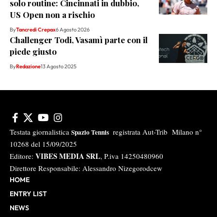
solo routine: Cincinnati in dubbio,
US Open non a rischio
By
Tancredi Crepax
6 Agosto 2026
Challenger Todi, Vasamì parte con il
piede giusto
By
Redazione
13 Agosto 2025
Testata giornalistica
registrata Aut-Trib Milano n°
Spazio Tennis
10268 del 15/09/2025
VIBES MEDIA SRL
Editore:
, P.iva 14250480960
Direttore Responsabile: Alessandro Nizegorodcew
HOME
ENTRY LIST
NEWS