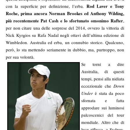
Rod Laver e Tony
con la superficie per definizione, l’erba.
Roche, prima ancora Norman Brookes ed Anthony Wilding,
più recentemente Pat Cash e lo sfortunato omonimo Rafter
,
per non citare una delle sorprese del 2014, ovvero la vittoria di
Nick Kyrgios su Rafa Nadal negli ottavi dell’ultima edizione di
Wimbledon. Australia ed erba, un connubio storico. Qualcuno,
però, lo sta mettendo seriamente in dubbio, ma, purtroppo, non
per sua volontà.
Se torni a dire
Australia, di questi
tempi, pensi alla nidiata
eccezionale che
Down
Under
è stata da poco
sfornata e fatta
approdare sui luminosi
palcoscenici del tour
mondiale. Altro che di
luce riflessa, a Sydney,