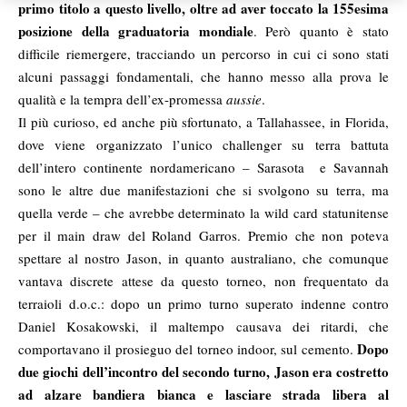
primo titolo a questo livello, oltre ad aver toccato la 155esima
posizione della graduatoria mondiale
. Però quanto è stato
difficile riemergere, tracciando un percorso in cui ci sono stati
alcuni passaggi fondamentali, che hanno messo alla prova le
qualità e la tempra dell’ex-promessa
aussie
.
Il più curioso, ed anche più sfortunato, a Tallahassee, in Florida,
dove viene organizzato l’unico challenger su terra battuta
dell’intero continente nordamericano – Sarasota e Savannah
sono le altre due manifestazioni che si svolgono su terra, ma
quella verde – che avrebbe determinato la wild card statunitense
per il main draw del Roland Garros. Premio che non poteva
spettare al nostro Jason, in quanto australiano, che comunque
vantava discrete attese da questo torneo, non frequentato da
terraioli d.o.c.: dopo un primo turno superato indenne contro
Daniel Kosakowski, il maltempo causava dei ritardi, che
Dopo
comportavano il prosieguo del torneo indoor, sul cemento.
due giochi dell’incontro del secondo turno, Jason era costretto
ad alzare bandiera bianca e lasciare strada libera al