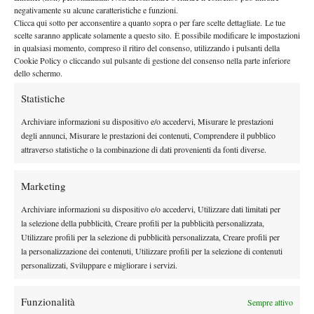
E non è tutto qui: lo scorso anno, dopo che nel 2012
negativamente su alcune caratteristiche e funzioni.
Clicca qui sotto per acconsentire a quanto sopra o per fare scelte dettagliate. Le tue
l’australiano aveva mostrato che qualche buon risultato era
scelte saranno applicate solamente a questo sito. È possibile modificare le impostazioni
ancora in grado di conseguirlo, un nuovo stop, nel bel mezzo
in qualsiasi momento, compreso il ritiro del consenso, utilizzando i pulsanti della
della stagione estiva europea, lo costringeva a cinque mesi di
Cookie Policy o cliccando sul pulsante di gestione del consenso nella parte inferiore
dello schermo.
inattività, in cui scelse di tornare nella sua Brisbane, praticando
alla Queensland Tennis Academy. La federazione australiana,
Statistiche
non essendo più il ragazzo uno junior degno di attenzione, non
Archiviare informazioni su dispositivo e/o accedervi, Misurare le prestazioni
garantiva il medesimo trattamento finanziario di prima, per cui
degli annunci, Misurare le prestazioni dei contenuti, Comprendere il pubblico
Jason meditava il ritiro: poteva fare il maestro, insegnare ai
attraverso statistiche o la combinazione di dati provenienti da fonti diverse.
giovani e contribuire ad una situazione economica disastrata.
Proprio in quel periodo, però, nella vita di Jason è entrata una
Marketing
ragazza, Sally Matheson, studentessa in medicina, che non
Archiviare informazioni su dispositivo e/o accedervi, Utilizzare dati limitati per
appena divenne la sua fidanzata, fece una scelta altrettanto
la selezione della pubblicità, Creare profili per la pubblicità personalizzata,
coraggiosa, quella di interrompere gli studi e di affiancarlo
Utilizzare profili per la selezione di pubblicità personalizzata, Creare profili per
passo dopo passo, per aiutarlo a ritrovare quella fiducia persa
la personalizzazione dei contenuti, Utilizzare profili per la selezione di contenuti
personalizzati, Sviluppare e migliorare i servizi.
nel tennis
.
Funzionalità
Sempre attivo