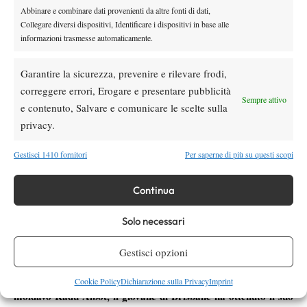
Abbinare e combinare dati provenienti da altre fonti di dati,
Collegare diversi dispositivi, Identificare i dispositivi in base alle
informazioni trasmesse automaticamente.
Garantire la sicurezza, prevenire e rilevare frodi,
correggere errori, Erogare e presentare pubblicità
Sempre attivo
e contenuto, Salvare e comunicare le scelte sulla
privacy.
Gestisci 1410 fornitori
Per saperne di più su questi scopi
Tra circa sette giorni sarà passato esattamente un anno
dall’ultimo rientro di Kubler sul circuito internazionale: ripartì
Continua
dalla Spagna e dall’Egitto, dove collezionò due titoli ITF e due
Un’avventura affascinante, ma
semifinali, utili per ricominciare.
Solo necessari
rischiosa, provare a ricostruirsi una classifica esibendosi
molto lontano da casa, con i soldi che, da un momento
Gestisci opzioni
all’altro, potevano finire: col successo della scorsa settimana
nel challenger di Sibiu (foto a sinistra), Romania, contro il
Cookie Policy
Dichiarazione sulla Privacy
Imprint
moldavo Radu Albot, il giovane di Brisbane ha ottenuto il suo