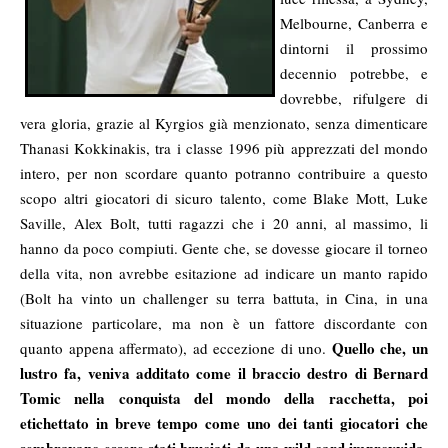
Melbourne, Canberra e
dintorni il prossimo
decennio potrebbe, e
dovrebbe, rifulgere di
vera gloria, grazie al Kyrgios già menzionato, senza dimenticare
Thanasi Kokkinakis, tra i classe 1996 più apprezzati del mondo
intero, per non scordare quanto potranno contribuire a questo
scopo altri giocatori di sicuro talento, come Blake Mott, Luke
Saville, Alex Bolt, tutti ragazzi che i 20 anni, al massimo, li
hanno da poco compiuti. Gente che, se dovesse giocare il torneo
della vita, non avrebbe esitazione ad indicare un manto rapido
(Bolt ha vinto un challenger su terra battuta, in Cina, in una
situazione particolare, ma non è un fattore discordante con
Quello che, un
quanto appena affermato), ad eccezione di uno.
lustro fa, veniva additato come il braccio destro di Bernard
Tomic nella conquista del mondo della racchetta, poi
etichettato in breve tempo come uno dei tanti giocatori che