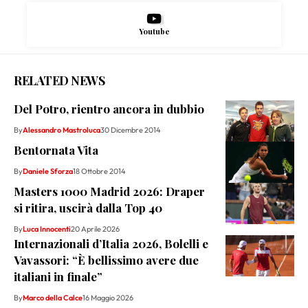
Youtube
RELATED NEWS
Del Potro, rientro ancora in dubbio
By
Alessandro Mastroluca
30 Dicembre 2014
Bentornata Vita
By
Daniele Sforza
18 Ottobre 2014
Masters 1000 Madrid 2026: Draper
si ritira, uscirà dalla Top 40
By
Luca Innocenti
20 Aprile 2026
Internazionali d’Italia 2026, Bolelli e
Vavassori: “È bellissimo avere due
italiani in finale”
By
Marco della Calce
16 Maggio 2026