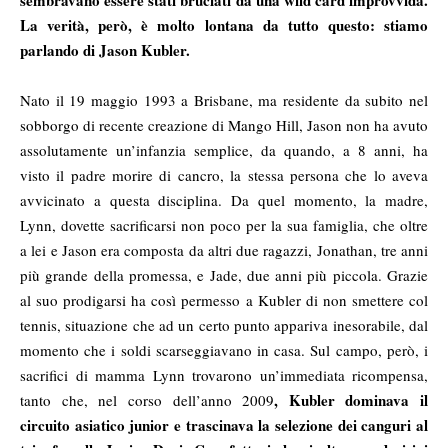
sembravano essere stati bruciati da una wild card improvvida.
La verità, però, è molto lontana da tutto questo: stiamo
parlando di Jason Kubler.
Nato il 19 maggio 1993 a Brisbane, ma residente da subito nel
sobborgo di recente creazione di Mango Hill, Jason non ha avuto
assolutamente un’infanzia semplice, da quando, a 8 anni, ha
visto il padre morire di cancro, la stessa persona che lo aveva
avvicinato a questa disciplina. Da quel momento, la madre,
Lynn, dovette sacrificarsi non poco per la sua famiglia, che oltre
a lei e Jason era composta da altri due ragazzi, Jonathan, tre anni
più grande della promessa, e Jade, due anni più piccola. Grazie
al suo prodigarsi ha così permesso a Kubler di non smettere col
tennis, situazione che ad un certo punto appariva inesorabile, dal
momento che i soldi scarseggiavano in casa. Sul campo, però, i
sacrifici di mamma Lynn trovarono un’immediata ricompensa,
, Kubler dominava il
tanto che, nel corso dell’anno 2009
circuito asiatico junior e trascinava la selezione dei canguri al