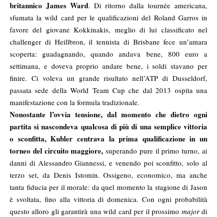
britannico James Ward
. Di ritorno dalla tournée americana,
sfumata la wild card per le qualificazioni del Roland Garros in
favore del giovane Kokkinakis, meglio di lui classificato nel
challenger di Heillbron, il tennista di Brisbane fece un’amara
scoperta: guadagnando, quando andava bene, 800 euro a
settimana, e doveva proprio andare bene, i soldi stavano per
finire. Ci voleva un grande risultato nell’ATP di Dusseldorf,
passata sede della World Team Cup che dal 2013 ospita una
manifestazione con la formula tradizionale.
Nonostante l’ovvia tensione, dal momento che dietro ogni
partita si nascondeva qualcosa di più di una semplice vittoria
o sconfitta, Kubler centrava la prima qualificazione in un
torneo del circuito maggiore,
superando pure il primo turno, ai
danni di Alessandro Giannessi, e venendo poi sconfitto, solo al
terzo set, da Denis Istomin. Ossigeno, economico, ma anche
tanta fiducia per il morale: da quel momento la stagione di Jason
è svoltata, fino alla vittoria di domenica. Con ogni probabilità
questo alloro gli garantirà una wild card per il prossimo
major
di