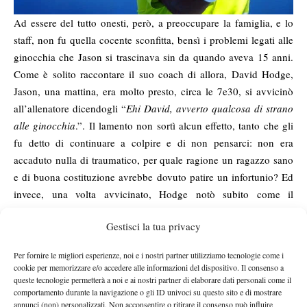
Ad essere del tutto onesti, però, a preoccupare la famiglia, e lo
staff, non fu quella cocente sconfitta, bensì i problemi legati alle
ginocchia che Jason si trascinava sin da quando aveva 15 anni.
Come è solito raccontare il suo coach di allora, David Hodge,
Jason, una mattina, era molto presto, circa le 7e30, si avvicinò
all’allenatore dicendogli “
Ehi David, avverto qualcosa di strano
alle ginocchia
.”. Il lamento non sortì alcun effetto, tanto che gli
fu detto di continuare a colpire e di non pensarci: non era
accaduto nulla di traumatico, per quale ragione un ragazzo sano
e di buona costituzione avrebbe dovuto patire un infortunio? Ed
invece, una volta avvicinato, Hodge notò subito come il
ginocchio del ragazzo fosse, per dire, deformato. Dava
Gestisci la tua privacy
l’impressione di non reggere il peso dei muscoli superiori della
Un brutto spettacolo, l’inizio del calvario: da quel
gamba.
Per fornire le migliori esperienze, noi e i nostri partner utilizziamo tecnologie come i
momento, Jason ha subito quattro interventi chirurgici. E
cookie per memorizzare e/o accedere alle informazioni del dispositivo. Il consenso a
soprattutto è da quattro anni che, per evitare sollecitazioni,
queste tecnologie permetterà a noi e ai nostri partner di elaborare dati personali come il
comportamento durante la navigazione o gli ID univoci su questo sito e di mostrare
non disputa un torneo che non sia sulla terra battuta.
annunci (non) personalizzati. Non acconsentire o ritirare il consenso può influire