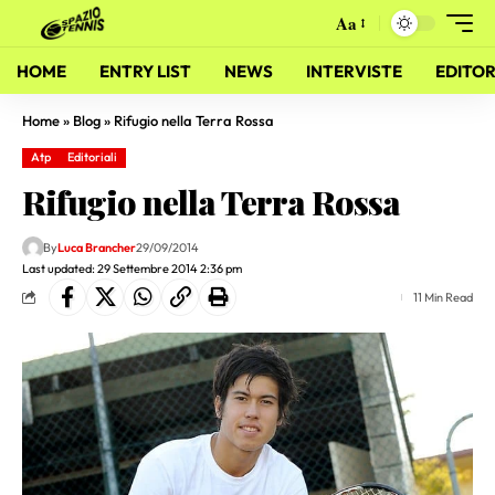
Aa
HOME
ENTRY LIST
NEWS
INTERVISTE
EDITOR
Home
»
Blog
»
Rifugio nella Terra Rossa
Atp
Editoriali
Rifugio nella Terra Rossa
By
Luca Brancher
29/09/2014
Last updated: 29 Settembre 2014 2:36 pm
11 Min Read