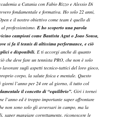
ccademia a Catania con Fabio Rizzo e Alessio Di
vvero fondamentale e formativa. Ho solo 22 anni,
pen e il nostro obiettivo come team è quello di
i al professionismo.
E ho scoperto una parola
a vicino campioni come Bautista Agut o Joao Sousa,
ove si fa il tennis di altissima performance, e ciò
lici e disponibili.
E ti accorgi anche di quanto
 ciò che deve fare un tennista PRO, che non è solo
 lavorare sugli aspetti tecnico-tattici del loro gioco,
proprio corpo, la salute fisica e mentale. Questo
5 giorni l’anno per 24 ore al giorno, il tutto col
ndamentale il concetto di “equilibrio”.
Giri i tornei
ane l’anno ed è troppo importante saper affrontare
 che non sono solo gli avversari in campo, ma la
li, saper mangiare correttamente, riconoscere le