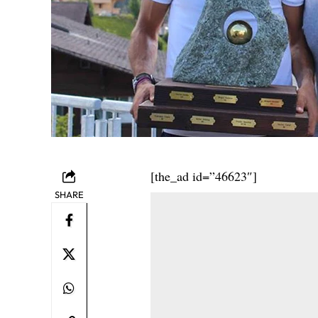
[the_ad id=”46623″]
SHARE