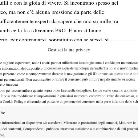
uilli e con la gioia di vivere. Si incontrano spesso nei
eo, ma non c’è alcuna pressione da parte delle
ficientemente esperti da sapere che uno su mille tra
vanili ce la fa a diventare PRO. E non si fanno
erto, per confrontarsi, soprattutto con se stessi, si
nsiero delle famiglie c’è solo la prospettiva di
Gestisci la tua privacy
zi, l’esperienza dell’impegno, della disciplina e lo
le migliori esperienze, noi e i nostri partner utilizziamo tecnologie come i cookie per memorizzar
anche fuori dal campo. Passano un bel po’ di anni e
e informazioni del dispositivo. Il consenso a queste tecnologie permetterà a noi e ai nostri partne
ati personali come il comportamento durante la navigazione o gli ID univoci su questo sito e di 
erna fortuna, Matteo si riprende da un brutto
n) personalizzati. Non acconsentire o ritirare il consenso può influire negativamente su alcune
ando a vincere tante partite. Il boom per Matteo è a
che e funzioni.
otto per acconsentire a quanto sopra o per fare scelte dettagliate. Le tue scelte saranno applicate
lenger di Andria persa da Lucone Vanni dopo un
 È possibile modificare le impostazioni in qualsiasi momento, compreso il ritiro del consenso, ut
la Cookie Policy o cliccando sul pulsante di gestione del consenso nella parte inferiore dello sc
o conoscere meglio all’Italia tennistica. Un giorno di
che
 un Open e come fa spesso scrive un messaggio di
onde con “Cosa fai tra 2 settimane? Ti va di
e informazioni su dispositivo e/o accedervi, Misurare le prestazioni degli annunci, Misurare le
ni dei contenuti, Comprendere il pubblico attraverso statistiche o la combinazione di dati proveni
zo Santopadre non viene, mi farebbe piacere
rse.