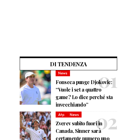
DI TENDENZA
News
Fonseca punge Djokovic:
“Vuole i set a quattro
game? Lo dice perché sta
invecchiando”
Atp
News
Zverev subito fuori in
Canada, Sinner sarà
certamente numero uno