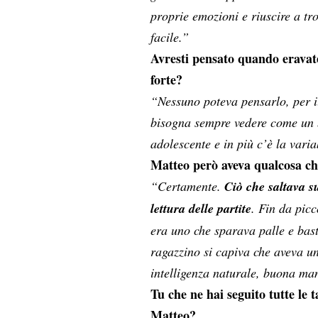
proprie emozioni e riuscire a tr
facile.”
Avresti pensato quando eravate
forte?
“Nessuno poteva pensarlo, per il 
bisogna sempre vedere come un b
adolescente e in più c’è la variab
Matteo però aveva qualcosa che
“Certamente.
Ciò che saltava su
lettura delle partite
. Fin da picc
era uno che sparava palle e bast
ragazzino si capiva che aveva un
intelligenza naturale, buona man
Tu che ne hai seguito tutte le 
Matteo?