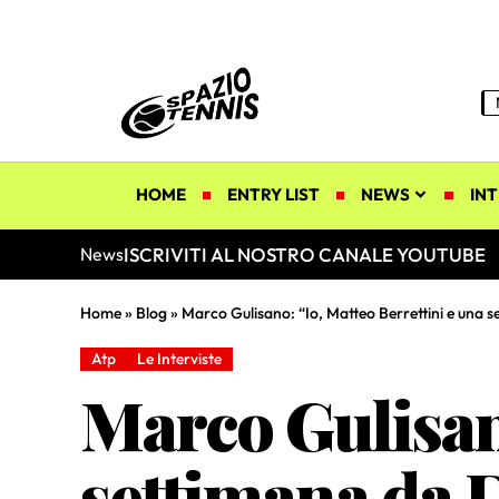
HOME
ENTRY LIST
NEWS
INT
ISCRIVITI AL NOSTRO CANALE YOUTUBE
News
Home
»
Blog
»
Marco Gulisano: “Io, Matteo Berrettini e una s
Atp
Le Interviste
Marco Gulisano
settimana da 