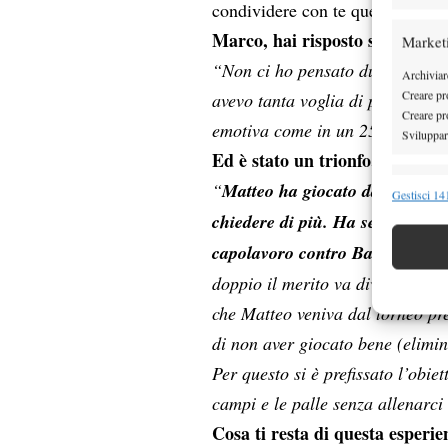
condividere con te questa esperi
Marco, hai risposto subito di s
Market
“Non ci ho pensato due volte, s
Archiviare
Creare pro
avevo tanta voglia di passare de
Creare pro
emotiva come in un 250 ATP.”
Sviluppare
Ed è stato un trionfo.
Funzion
“
Matteo ha giocato davvero ben
Gestisci 141
chiedere di più. Ha servito beni
Abbinare e
Identifica
capolavoro contro Bautista Ag
doppio il merito va diviso con 
Garanti
che Matteo veniva dal torneo pre
Erogare
di non aver giocato bene (elimi
scelte 
Per questo si è prefissato l’obiet
campi e le palle senza allenarci
Cosa ti resta di questa esperi