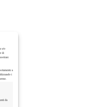
e e/o
r di
mostrare
 solamente a
ilizzando i
hermo.
enti da