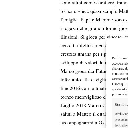
sono affini come carattere, tranq
tornei e vince quasi sempre Matt
famiglie. Papà e Mamme sono suf
i ragazzi che girano i tornei gio
illusioni. Si gioca per vincere, c
cerca il miglioramento ma nel pe
crescita umana per i propri ragaz
Per fornire 
sviluppo di valori da ritrovare 
accedere all
elaborare d
Marco gioca dei Futures, con alt
annunci (no
infortunio alla caviglia cominci
caratteristi
Clicca qui s
fine 2016 con la finale al Chal
questo sito.
pulsanti del
torneo meraviglioso che l’ha fatt
Statisti
Luglio 2018 Marco sta giocando
saluti a Matteo il quale gli risp
Archiviar
prestazio
accompagnarmi a Gstaad? Vincen
fonti dive