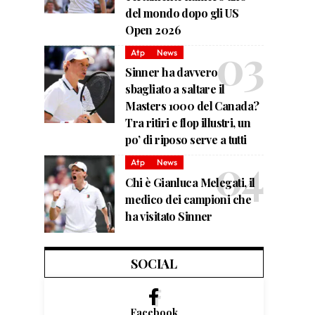
del mondo dopo gli US
Open 2026
Atp
News
Sinner ha davvero
sbagliato a saltare il
Masters 1000 del Canada?
Tra ritiri e flop illustri, un
po’ di riposo serve a tutti
Atp
News
Chi è Gianluca Melegati, il
medico dei campioni che
ha visitato Sinner
SOCIAL
Facebook