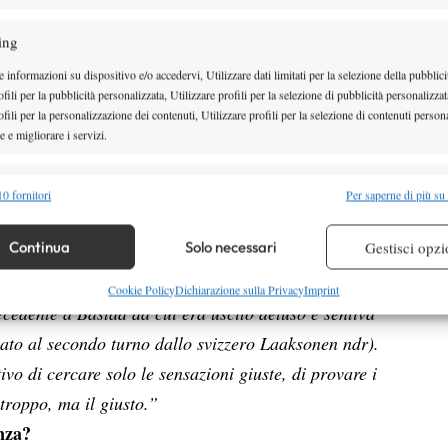
enza.”.
ì, vero?
ing
apevo che sarebbe stata una bellissima settimana e
 informazioni su dispositivo e/o accedervi, Utilizzare dati limitati per la selezione della pubblici
fili per la pubblicità personalizzata, Utilizzare profili per la selezione di pubblicità personalizzat
l tempo con Matteo, per altro così denso di intensità
fili per la personalizzazione dei contenuti, Utilizzare profili per la selezione di contenuti persona
 e migliorare i servizi.
alità
e, ha vinto singolare e doppio, non si poteva
Semp
0 fornitori
Per saperne di più su
ssimo in tutti i match e in finale ha fatto un
 combinare dati provenienti da altre fonti di dati, Collegare diversi dispositivi,
re i dispositivi in base alle informazioni trasmesse automaticamente.
Continua
Solo necessari
Gestisci opzi
ut.
Forse è la partita che ha giocato meglio. In
Bracciali che è davvero un fenomeno tecnico. E pensa
re la sicurezza, prevenire e rilevare frodi, correggere errori,
Cookie Policy
Dichiarazione sulla Privacy
Imprint
cedente a Bastad da cui era uscito deluso e sentiva
 e presentare pubblicità e contenuto, Salvare e comunicare le
Semp
nato al secondo turno dallo svizzero Laaksonen ndr).
sulla privacy.
tivo di cercare solo le sensazioni giuste, di provare i
 troppo, ma il giusto.”
enza?