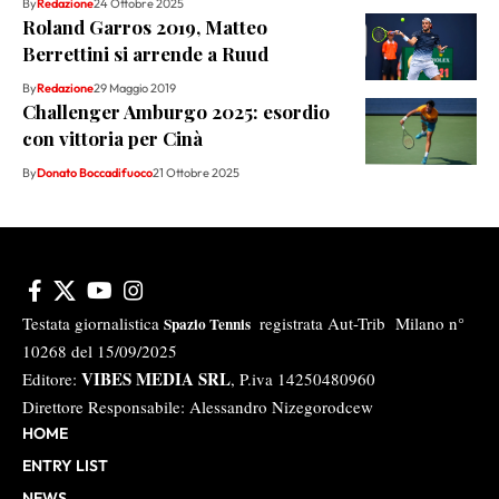
By
Redazione
24 Ottobre 2025
Roland Garros 2019, Matteo
Berrettini si arrende a Ruud
By
Redazione
29 Maggio 2019
Challenger Amburgo 2025: esordio
con vittoria per Cinà
By
Donato Boccadifuoco
21 Ottobre 2025
Testata giornalistica
registrata Aut-Trib Milano n°
Spazio Tennis
10268 del 15/09/2025
VIBES MEDIA SRL
Editore:
, P.iva 14250480960
Direttore Responsabile: Alessandro Nizegorodcew
HOME
ENTRY LIST
NEWS