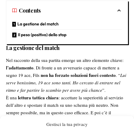
Contents
La gestione del match
Il peso (positivo) dello stop
La gestione del match
Nel racconto della sua partita emerge un altro elemento chiave:
l’adattamento
. Di fronte a un avversario capace di mettere a
non ha forzato soluzioni fuori contesto
segno 19 ace, Fils
. “
Lui
serve benissimo, 19 ace sono tanti. Ho cercato di entrare nel
ritmo e far partire lo scambio per avere più chance
”.
lettura tattica chiara
È una
: accettare la superiorità al servizio
dell’altro e spostare il match su uno schema più neutro. Non
sempre possibile, ma in questo caso efficace. E poi c’è il
passaggio decisivo, quello che separa una buona prestazione da
Gestisci la tua privacy
una vittoria: “
Ho vinto
i punti più importanti
e lì ho fatto la