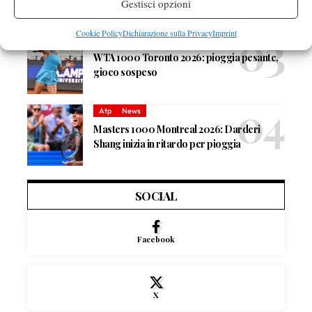
out per Shang contro Darderi
Gestisci opzioni
Cookie Policy
Dichiarazione sulla Privacy
Imprint
News
Wta
WTA 1000 Toronto 2026: pioggia pesante,
gioco sospeso
Atp
News
Masters 1000 Montreal 2026: Darderi
Shang inizia in ritardo per pioggia
SOCIAL
Facebook
X