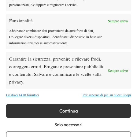
personalizzati, Sviluppare e migliorare i servizi.
nuova battaglia
”. Qui il tema è fisico, ma anche gestionale. La
differenza tra il Fils del 2025 e quello attuale
sta nella capacità
Funzionalità
Sempre attivo
arrivare in fondo ai tornei con energie ancora disponibili
di
,
sia mentali che atletiche.
Abbinare e combinare dati provenienti da altre fonti di dati,
Collegare diversi dispositivi, Identificare i dispositivi in base alle
informazioni trasmesse automaticamente.
Garantire la sicurezza, prevenire e rilevare frodi,
correggere errori, Erogare e presentare pubblicità
Sempre attivo
e contenuto, Salvare e comunicare le scelte sulla
privacy.
DI TENDENZA
Atp
News
Gestisci 1410 fornitori
Per saperne di più su questi scopi
Masters 1000 Montreal 2026: Darderi
rimonta Shang e vola agli ottavi
Continua
Atp
News
Solo necessari
Masters 1000 Montreal 2026: medical time