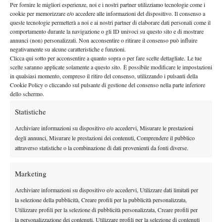
differenza
”.
Per fornire le migliori esperienze, noi e i nostri partner utilizziamo tecnologie come i
Il riferimento al match con Stefanos Tsitsipas aggiunge un
cookie per memorizzare e/o accedere alle informazioni del dispositivo. Il consenso a
queste tecnologie permetterà a noi e ai nostri partner di elaborare dati personali come il
ulteriore livello di lettura. “
Avevo l’impressione
di poter fare
comportamento durante la navigazione o gli ID univoci su questo sito e di mostrare
qualsiasi cosa
e non sbagliare mai
”. Non è solo entusiasmo. È la
annunci (non) personalizzati. Non acconsentire o ritirare il consenso può influire
negativamente su alcune caratteristiche e funzioni.
uno stato di forma totale
descrizione di
, in cui il giocatore
Clicca qui sotto per acconsentire a quanto sopra o per fare scelte dettagliate. Le tue
percepisce il controllo completo del gioco. Sensazioni che non si
scelte saranno applicate solamente a questo sito. È possibile modificare le impostazioni
costruiscono in un giorno, ma che arrivano quando fiducia e
in qualsiasi momento, compreso il ritiro del consenso, utilizzando i pulsanti della
Cookie Policy o cliccando sul pulsante di gestione del consenso nella parte inferiore
condizione si allineano.
dello schermo.
Il peso (positivo) dello stop
Statistiche
al periodo
Il punto più interessante, però, è forse quello legato
Archiviare informazioni su dispositivo e/o accedervi, Misurare le prestazioni
lontano dal tour
. “
Stare fuori così tanto mi ha aiutato
e ora
degli annunci, Misurare le prestazioni dei contenuti, Comprendere il pubblico
sono concentrato a migliorarmi giorno dopo giorno
”.
attraverso statistiche o la combinazione di dati provenienti da fonti diverse.
Un’affermazione controintuitiva. L’assenza, invece di rallentare il
percorso, ha permesso a Fils di riorganizzare priorità e lavoro. Il
Marketing
un giocatore più presente, più focalizzato, meno
risultato è
Archiviare informazioni su dispositivo e/o accedervi, Utilizzare dati limitati per
dispersivo
.
la selezione della pubblicità, Creare profili per la pubblicità personalizzata,
quarti di
Il ricordo dello scorso anno completa il quadro. “Ai
Utilizzare profili per la selezione di pubblicità personalizzata, Creare profili per
finale
ero veramente stanco
, ora sto bene e sono pronto a una
la personalizzazione dei contenuti, Utilizzare profili per la selezione di contenuti