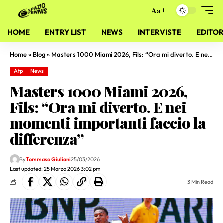
Aa
HOME
ENTRY LIST
NEWS
INTERVISTE
EDITOR
Home
»
Blog
»
Masters 1000 Miami 2026, Fils: “Ora mi diverto. E nei momenti importanti faccio la differenza”
Atp
News
Masters 1000 Miami 2026,
Fils: “Ora mi diverto. E nei
momenti importanti faccio la
differenza”
By
Tommaso Giuliani
25/03/2026
Last updated: 25 Marzo 2026 3:02 pm
3 Min Read