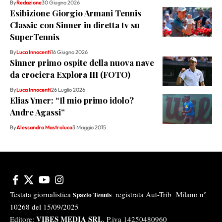
By
Redazione
30 Giugno 2026
Esibizione Giorgio Armani Tennis
Classic con Sinner in diretta tv su
SuperTennis
By
Luca Innocenti
16 Giugno 2026
Sinner primo ospite della nuova nave
da crociera Explora III (FOTO)
By
Luca Innocenti
26 Luglio 2026
Elias Ymer: “Il mio primo idolo?
Andre Agassi”
By
Alessandro Mastroluca
3 Maggio 2015
Testata giornalistica
registrata Aut-Trib Milano n°
Spazio Tennis
10268 del 15/09/2025
VIBES MEDIA SRL
Editore:
, P.iva 14250480960