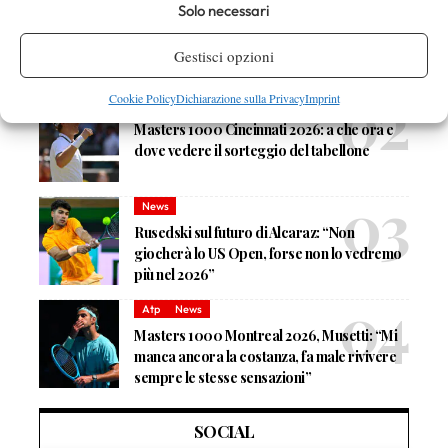
Solo necessari
Masters 1000 Cincinnati 2026: forfait di
Quinn, Sonego entra nel tabellone
Gestisci opzioni
Cookie Policy
Dichiarazione sulla Privacy
Imprint
Tennis in TV
Masters 1000 Cincinnati 2026: a che ora e
dove vedere il sorteggio del tabellone
News
Rusedski sul futuro di Alcaraz: “Non
giocherà lo US Open, forse non lo vedremo
più nel 2026”
Atp
News
Masters 1000 Montreal 2026, Musetti: “Mi
manca ancora la costanza, fa male rivivere
sempre le stesse sensazioni”
SOCIAL