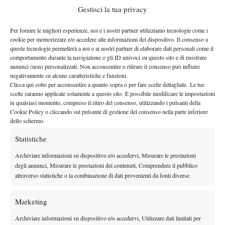
prima vittoria in carriera
Il numero 20 del mondo ha siglato la
Gestisci la tua privacy
contro un
Top 10
avversario facente parte della
, grazie alla quale
raggiunto per la prima volta i quarti di finale in un Masters
ha
Per fornire le migliori esperienze, noi e i nostri partner utilizziamo tecnologie come i
1000
. “
È il successo più importante della mia vita
, decisamente.
cookie per memorizzare e/o accedere alle informazioni del dispositivo. Il consenso a
queste tecnologie permetterà a noi e ai nostri partner di elaborare dati personali come il
Battere Zverev a Roma per la prima volta. È la più importante,
comportamento durante la navigazione o gli ID univoci su questo sito e di mostrare
la più bella e la più emozionante
” ha detto Luciano, che ha poi
annunci (non) personalizzati. Non acconsentire o ritirare il consenso può influire
negativamente su alcune caratteristiche e funzioni.
proseguito commentando il break ottenuto nel secondo parziale
Clicca qui sotto per acconsentire a quanto sopra o per fare scelte dettagliate. Le tue
in svantaggio 5-4 e servizio per il tedesco: “
È scattato tutto nel
scelte saranno applicate solamente a questo sito. È possibile modificare le impostazioni
nono game del secondo set
. Lui non serviva a meno di 220 km/h.
in qualsiasi momento, compreso il ritiro del consenso, utilizzando i pulsanti della
Cookie Policy o cliccando sul pulsante di gestione del consenso nella parte inferiore
In quel momento mi ha permesso di rientrare in partita e io ne
dello schermo.
ho approfittato. Ho pensato a quanto quel punto fosse
Statistiche
importante. Al tie-break ero molto teso ma mi sono concentrato
sul mio.
Ho cominciato ad attaccare di più e fare più palle
Archiviare informazioni su dispositivo e/o accedervi, Misurare le prestazioni
corte
. L’ho messo in grande difficoltà e su un campo così lento
degli annunci, Misurare le prestazioni dei contenuti, Comprendere il pubblico
attraverso statistiche o la combinazione di dati provenienti da fonti diverse.
era difficile
”.
I SOGNI DI LUCIANO
Marketing
Darderi ha parlato anche della possibilità di giocare la Coppa
Archiviare informazioni su dispositivo e/o accedervi, Utilizzare dati limitati per
Davis con l’Italia e del momento d’oro del tennis azzurro. “
La