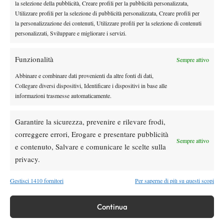
la selezione della pubblicità, Creare profili per la pubblicità personalizzata,
Coppa Davis è un sogno
che ancora non ho realizzato perché
Utilizzare profili per la selezione di pubblicità personalizzata, Creare profili per
abbiamo tanti giocatori. È un momento fantastico per il tennis
la personalizzazione dei contenuti, Utilizzare profili per la selezione di contenuti
personalizzati, Sviluppare e migliorare i servizi.
italiano, sono contento di essere uno dei Top 20, insieme a
Jodar ai quarti di
giocatori molto forti
”. E sul match contro
Funzionalità
finale
Sempre attivo
, l’italo-argentino ha concluso così: “
Devo recuperare,
mangiare bene e andare a dormire presto. Ho visto che
Abbinare e combinare dati provenienti da altre fonti di dati,
giochiamo sul Centrale
, un campo diverso rispetto a oggi.
Collegare diversi dispositivi, Identificare i dispositivi in base alle
informazioni trasmesse automaticamente.
Cercherò di dare il massimo e lottare come ho fatto fino ad
adesso. Sarà una partita differente. Il pubblico aiuterà. Questa è
Garantire la sicurezza, prevenire e rilevare frodi,
una cosa che devo prendere a mio favore.
Ho sempre detto di
correggere errori, Erogare e presentare pubblicità
voler vincere Roma, il sogno è ancora vivo
”.
Sempre attivo
e contenuto, Salvare e comunicare le scelte sulla
privacy.
Gestisci 1410 fornitori
Per saperne di più su questi scopi
Continua
DI TENDENZA
News