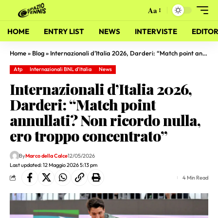
Aa
HOME
ENTRY LIST
NEWS
INTERVISTE
EDITOR
Home
»
Blog
»
Internazionali d’Italia 2026, Darderi: “Match point annullati? Non ricordo nulla, ero troppo concentrato”
Atp
Internazionali BNL d'Italia
News
Internazionali d’Italia 2026,
Darderi: “Match point
annullati? Non ricordo nulla,
ero troppo concentrato”
By
Marco della Calce
12/05/2026
Last updated: 12 Maggio 2026 5:13 pm
4 Min Read