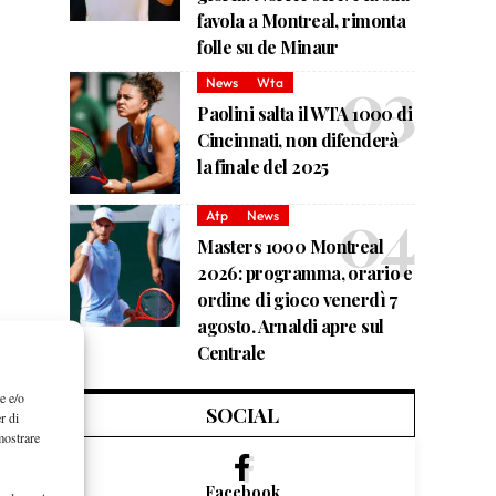
favola a Montreal, rimonta
folle su de Minaur
News
Wta
Paolini salta il WTA 1000 di
Cincinnati, non difenderà
la finale del 2025
Atp
News
Masters 1000 Montreal
2026: programma, orario e
ordine di gioco venerdì 7
agosto. Arnaldi apre sul
Centrale
e e/o
SOCIAL
r di
mostrare
Facebook