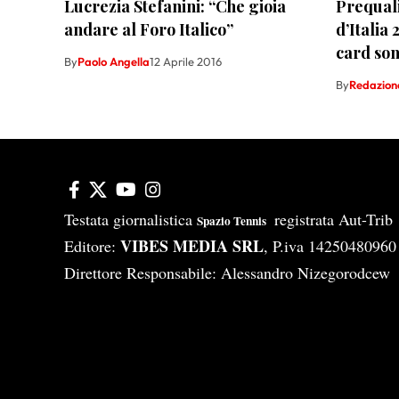
Lucrezia Stefanini: “Che gioia
Prequali
andare al Foro Italico”
d’Italia
card son
By
Paolo Angella
12 Aprile 2016
By
Redazion
Testata giornalistica
registrata Aut-Tri
Spazio Tennis
VIBES MEDIA SRL
Editore:
, P.iva 14250480960
Direttore Responsabile: Alessandro Nizegorodcew