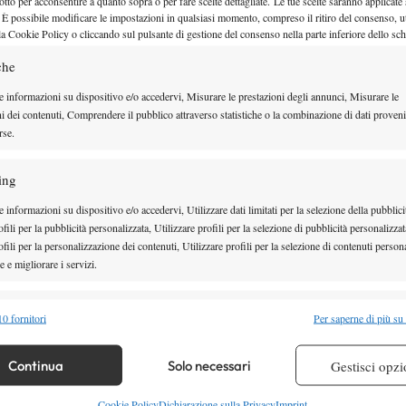
otto per acconsentire a quanto sopra o per fare scelte dettagliate. Le tue scelte saranno applicate
 È possibile modificare le impostazioni in qualsiasi momento, compreso il ritiro del consenso, ut
la Cookie Policy o cliccando sul pulsante di gestione del consenso nella parte inferiore dello sc
che
e informazioni su dispositivo e/o accedervi, Misurare le prestazioni degli annunci, Misurare le
ni dei contenuti, Comprendere il pubblico attraverso statistiche o la combinazione di dati proveni
rse.
ing
 informazioni su dispositivo e/o accedervi, Utilizzare dati limitati per la selezione della pubblici
fili per la pubblicità personalizzata, Utilizzare profili per la selezione di pubblicità personalizzat
fili per la personalizzazione dei contenuti, Utilizzare profili per la selezione di contenuti persona
 e migliorare i servizi.
IRE IL MATCH
alità
Semp
0 fornitori
Per saperne di più su
mercoledì 13 maggio sul Campo
rà in scena
 combinare dati provenienti da altre fonti di dati, Collegare diversi dispositivi,
, non prima delle 20:30.
La diretta televisiva è
re i dispositivi in base alle informazioni trasmesse automaticamente.
Continua
Solo necessari
Gestisci opzi
e possibile seguire la sfida anche in streaming tramite
re la sicurezza, prevenire e rilevare frodi, correggere errori,
Cookie Policy
Dichiarazione sulla Privacy
Imprint