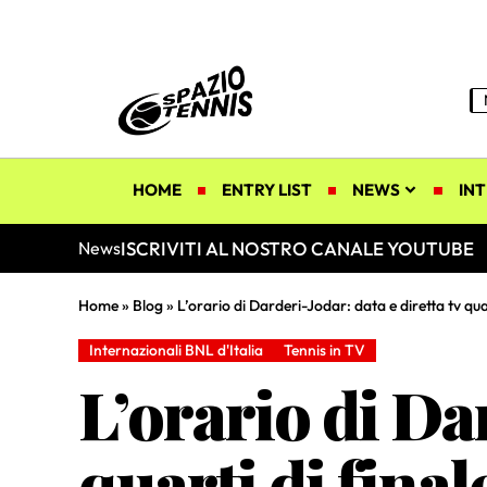
HOME
ENTRY LIST
NEWS
INT
ISCRIVITI AL NOSTRO CANALE YOUTUBE
News
Home
»
Blog
»
L’orario di Darderi-Jodar: data e diretta tv quar
Internazionali BNL d'Italia
Tennis in TV
L’orario di Dar
quarti di final