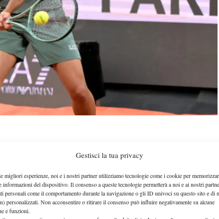
Gestisci la tua privacy
ri
Jodar
per affrontare Rafael
in quello che sarà il
rriera in un Masters 1000. Dopo la rimonta su
le migliori esperienze, noi e i nostri partner utilizziamo tecnologie come i cookie per memorizzar
e informazioni del dispositivo. Il consenso a queste tecnologie permetterà a noi e ai nostri partne
uno
azzurro è chiamato ad un’altra impresa contro
ati personali come il comportamento durante la navigazione o gli ID univoci su questo sito e di 
circuito
. Tra i due non esistono precedenti, ecco
n) personalizzati. Non acconsentire o ritirare il consenso può influire negativamente su alcune
che e funzioni.
v.