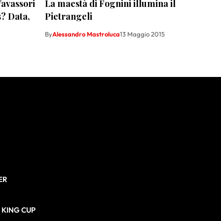
avassori
La maestà di Fognini illumina il
s? Data,
Pietrangeli
By
Alessandro Mastroluca
13 Maggio 2015
ER
N KING CUP