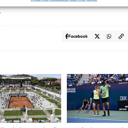
er gli utenti Sky), NOW (previo abbonamento) e
 e presentare pubblicità e contenuto, Salvare e comunicare le
Semp
.
sulla privacy.
Facebook