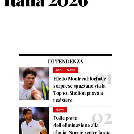
DI TENDENZA
Atp
News
Effetto Montreal: forfait e
sorprese spazzano via la
Top 10, Shelton prova a
resistere
News
Dalle porte
dell’eliminazione alla
gloria: Norrie scrive la sua