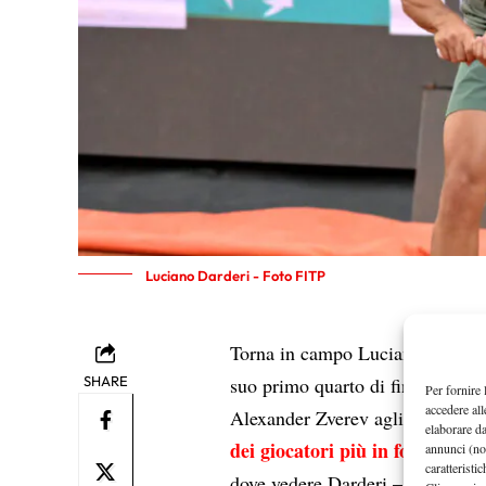
Luciano Darderi - Foto FITP
Darde
Torna in campo Luciano
SHARE
suo primo quarto di finale in ca
Per fornire 
accedere all
Alexander Zverev agli ottavi, l’
elaborare d
dei giocatori più in forma del 
annunci (no
caratteristi
dove vedere Darderi – Jodar in t