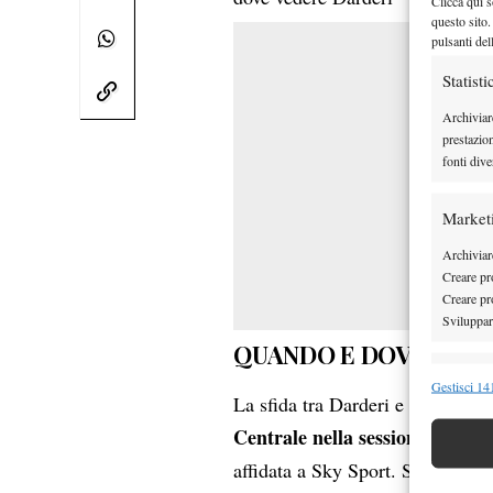
Clicca qui s
questo sito.
pulsanti del
Statisti
Archiviar
prestazio
fonti dive
Market
Archiviare
Creare pro
Creare pro
Sviluppare
QUANDO E DOVE SEGU
Funzion
Gestisci 141
La sfida tra Darderi e Jodar and
Abbinare e
Centrale nella sessione serale
Identifica
affidata a Sky Sport. Sarà inoltr
Garanti