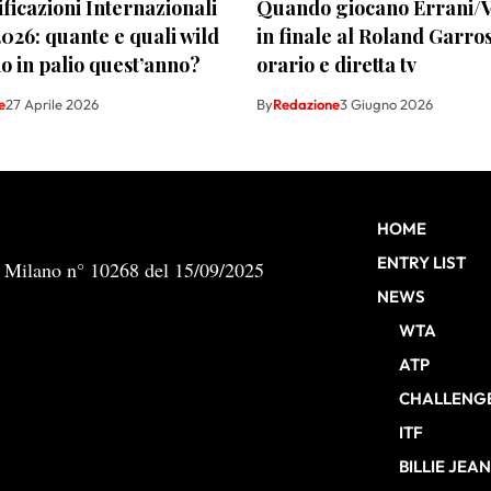
ficazioni Internazionali
Quando giocano Errani/V
 2026: quante e quali wild
in finale al Roland Garro
o in palio quest’anno?
orario e diretta tv
e
27 Aprile 2026
By
Redazione
3 Giugno 2026
HOME
ENTRY LIST
b Milano n° 10268 del 15/09/2025
NEWS
WTA
ATP
CHALLENG
ITF
BILLIE JEA