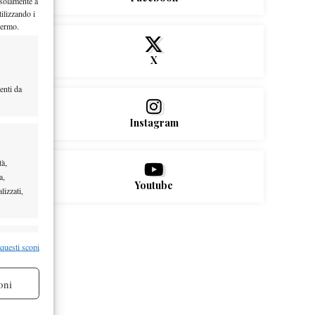
 solamente a
ilizzando i
hermo.
X
enti da
Instagram
tà,
a,
Youtube
lizzati,
re attivo
 questi scopi
oni