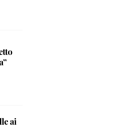
etto
a”
le ai