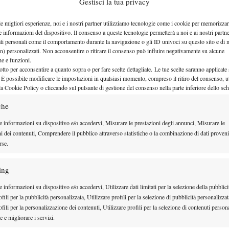
Cobolli-Pellegrino dicono 33: tutti
Gestisci la tua privacy
derby italiani negli Slam
le migliori esperienze, noi e i nostri partner utilizziamo tecnologie come i cookie per memorizzar
e informazioni del dispositivo. Il consenso a queste tecnologie permetterà a noi e ai nostri partne
ati personali come il comportamento durante la navigazione o gli ID univoci su questo sito e di 
Flavio Cobolli contro Andrea Pellegrino segnerà il derby italiano nume
n) personalizzati. Non acconsentire o ritirare il consenso può influire negativamente su alcune
Slam:…
che e funzioni.
otto per acconsentire a quanto sopra o per fare scelte dettagliate. Le tue scelte saranno applicate
24 Maggio 2026
 È possibile modificare le impostazioni in qualsiasi momento, compreso il ritiro del consenso, ut
By
Valerio Carriero
la Cookie Policy o cliccando sul pulsante di gestione del consenso nella parte inferiore dello sc
che
e informazioni su dispositivo e/o accedervi, Misurare le prestazioni degli annunci, Misurare le
Jannik Sinner: i prossimi record e
ni dei contenuti, Comprendere il pubblico attraverso statistiche o la combinazione di dati proveni
traguardi – impossibili e non – d
rse.
attaccare
ing
Tutti i prossimi record nel mirino di uno Jannik Sinner sempre più nel
 informazioni su dispositivo e/o accedervi, Utilizzare dati limitati per la selezione della pubblici
fili per la pubblicità personalizzata, Utilizzare profili per la selezione di pubblicità personalizzat
18 Maggio 2026
fili per la personalizzazione dei contenuti, Utilizzare profili per la selezione di contenuti persona
By
Valerio Carriero
 e migliorare i servizi.