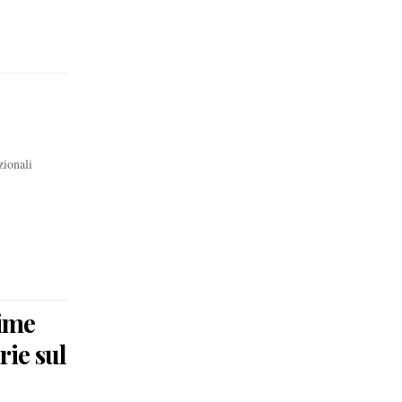
zionali
time
rie sul