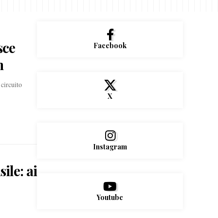
sce
Facebook
n
circuito
X
Instagram
ile: ai
Youtube