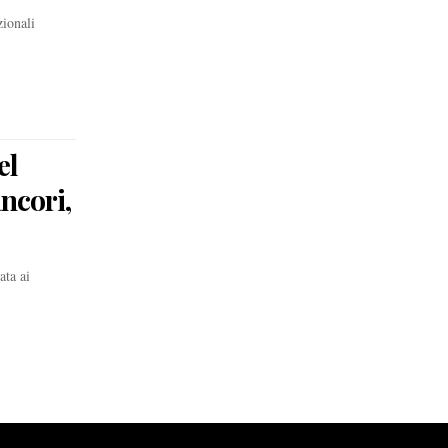
zionali
el
ncori,
ata ai