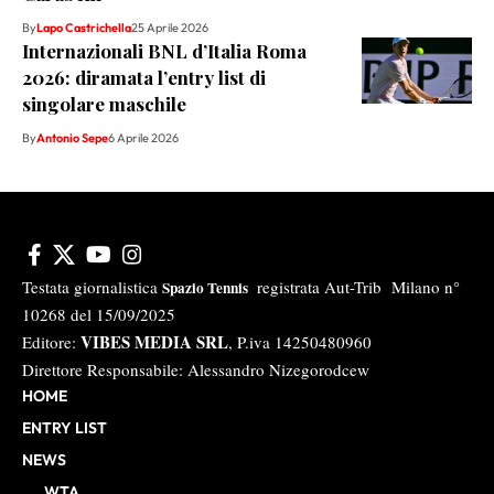
By
Lapo Castrichella
25 Aprile 2026
Internazionali BNL d’Italia Roma
2026: diramata l’entry list di
singolare maschile
By
Antonio Sepe
6 Aprile 2026
Testata giornalistica
registrata Aut-Trib Milano n°
Spazio Tennis
10268 del 15/09/2025
VIBES MEDIA SRL
Editore:
, P.iva 14250480960
Direttore Responsabile: Alessandro Nizegorodcew
HOME
ENTRY LIST
NEWS
WTA