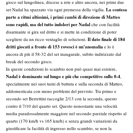
gioco sul lungolinea, discese a rete e altro ancora, nei primi due
La contesa
set Nadal ha spazzato via ogni premessa della vigilia.
parte a ritmi altissimi, i primi cambi di direzione di Matteo
sono rapidi, ma del tutto indolori per Nadal
che con facilità
disarmante si gira sul dritto e si mette in condizione di poter
Il dato finale di 184
scegliere da un ricco ventaglio di soluzioni.
dritti giocati a fronte di 153 rovesci è un’anomalia
e lo è
ancora di più il 58-32 del set inaugurale, subito indirizzato dal
break del secondo gioco.
In queste condizioni lo scambio non può quasi mai esistere,
Nadal è dominante sul lungo e più che competitivo sullo 0-4
,
specialmente nei suoi turni di battuta e sulla seconda di Matteo,
addomesticata con meno problemi del previsto. Tra primo e
secondo set Berrettini raccoglie 2/13 con la seconda, questo
contro il 7/10 del quarto set. Questo nonostante una velocità
media paradossalmente maggiore nel secondo parziale rispetto al
quarto (170 km/h vs 165 km/h) e senza grandi variazioni da
giustificare la facilità di ingresso nello scambio, se non la