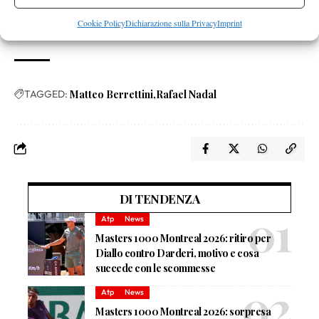
scomodati giusto un paio di 15-30 nel quarto set e non chance
Cookie Policy
Dichiarazione sulla Privacy
Imprint
più concrete.
TAGGED:
Matteo Berrettini
Rafael Nadal
DI TENDENZA
Atp
News
Masters 1000 Montreal 2026: ritiro per
Diallo contro Darderi, motivo e cosa
succede con le scommesse
Atp
News
Masters 1000 Montreal 2026: sorpresa