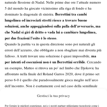
naturale flessione di Nadal. Nelle prime due ore l’attuale numero
5 del mondo ha giocato vicinissimo alla riga di fondo e ha
Berrettini tra cambi
dominato la diagonale di sinistra.
lungolinea ed incrociati stretti riesce a trovare buone
soluzioni, anche appoggiandosi sulla palla dell’avversario, ma
che Nadal si giri di dritto o vada lui a cambiare lungolinea,
per due frazioni l’esito è lo stesso
.
Quando la partita va in questa direzione sono poi naturali gli
errori dell’azzurro, che obbligato a non sbagliare mai diventa più
ma
falloso. A tratti trovare una soluzione è quasi impossibile,
per intenti ed esecuzioni non è un Berrettini orribile
. Cercando
un esempio, Matteo si ritrova un po’ nel limbo che Djokovic ha
affrontato nella finale del Roland Garros 2020, dove il primo set
perso 6-0 è quello che paradossalmente gioca meglio nell’arco
dell’incontro. Non è esattamente così nel caso della semifinale
anche facendo le cose giuste si
australiana, ma fa ben capire che
Gestisci la tua privacy
può essere dominati
, specialmente se l’avversario è uno dei
migliori interpreti della storia del gioco. Non sono poche le volte
Per fornire le migliori esperienze, noi e i nostri partner utilizziamo tecnologie come i