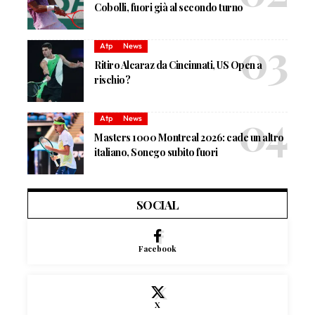
Cobolli, fuori già al secondo turno
Atp
News
Ritiro Alcaraz da Cincinnati, US Open a
rischio?
Atp
News
Masters 1000 Montreal 2026: cade un altro
italiano, Sonego subito fuori
SOCIAL
Facebook
X