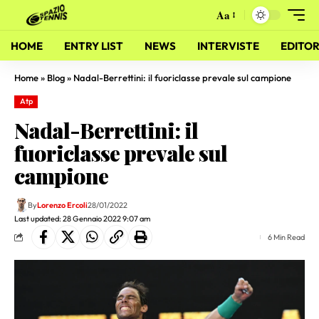
Aa
HOME
ENTRY LIST
NEWS
INTERVISTE
EDITOR
Home
»
Blog
»
Nadal-Berrettini: il fuoriclasse prevale sul campione
Atp
Nadal-Berrettini: il
fuoriclasse prevale sul
campione
By
Lorenzo Ercoli
28/01/2022
Last updated: 28 Gennaio 2022 9:07 am
6 Min Read