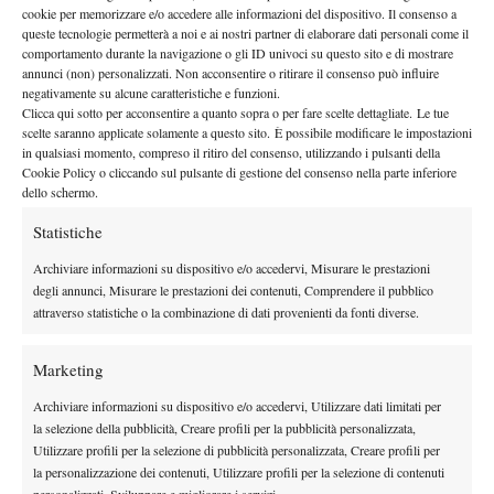
in cui l’allievo di Santopadre è riuscito a prendere il comando
cookie per memorizzare e/o accedere alle informazioni del dispositivo. Il consenso a
queste tecnologie permetterà a noi e ai nostri partner di elaborare dati personali come il
degli scambi, ma in tante occasioni tra meriti suoi e demeriti
comportamento durante la navigazione o gli ID univoci su questo sito e di mostrare
dell’avversario, Nadal è riuscito a ribaltare tutto. Caso
annunci (non) personalizzati. Non acconsentire o ritirare il consenso può influire
negativamente su alcune caratteristiche e funzioni.
straordinario i due recuperi su altrettanti dritti anomali di
Clicca qui sotto per acconsentire a quanto sopra o per fare scelte dettagliate. Le tue
Berrettini, ed i successivi sventagli di dritto, il tutto nello stesso
scelte saranno applicate solamente a questo sito. È possibile modificare le impostazioni
Matteo è stato di fatto privato di ogni sua arma
scambio.
, al
in qualsiasi momento, compreso il ritiro del consenso, utilizzando i pulsanti della
Cookie Policy o cliccando sul pulsante di gestione del consenso nella parte inferiore
netto di qualche difficoltà di approccio alla palla ed il braccio in
dello schermo.
Dall’altra parte della
qualche occasione più legato del solito.
Statistiche
rete Nadal, in corsa per il 21° slam, interpreta la partita con
la consapevolezza di dover massimizzare i primi scampoli di
Archiviare informazioni su dispositivo e/o accedervi, Misurare le prestazioni
gioco
; forte del recente match contro Shapovalov e della debacle
degli annunci, Misurare le prestazioni dei contenuti, Comprendere il pubblico
attraverso statistiche o la combinazione di dati provenienti da fonti diverse.
targata 2021 contro Tsitsipas.
Dopo essere stato preda del 20 volte campione slam per due ore,
Marketing
Berrettini emerge nel terzo set e lo fa grazie alla dote che ha
la capacità di
propiziato il più grande step della sua carriera:
Archiviare informazioni su dispositivo e/o accedervi, Utilizzare dati limitati per
cogliere quasi ogni chance
. Non appena Nadal inizia ad
la selezione della pubblicità, Creare profili per la pubblicità personalizzata,
Utilizzare profili per la selezione di pubblicità personalizzata, Creare profili per
accorciare, a partire più indietro e soprattutto a girarsi meno,
la personalizzazione dei contenuti, Utilizzare profili per la selezione di contenuti
Berrettini inizia a lasciare il segno con il suo marchio di fabbrica,