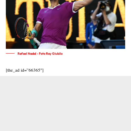
Rafael Nadal - Foto Ray Giubilo
[the_ad id=”66365″]