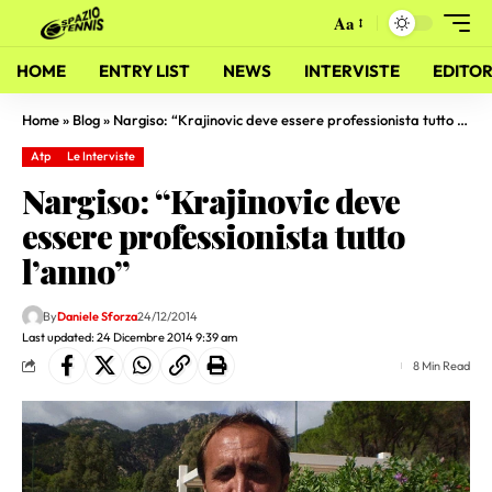
Aa
HOME
ENTRY LIST
NEWS
INTERVISTE
EDITOR
Home
»
Blog
»
Nargiso: “Krajinovic deve essere professionista tutto l’anno”
Atp
Le Interviste
Nargiso: “Krajinovic deve
essere professionista tutto
l’anno”
By
Daniele Sforza
24/12/2014
Last updated: 24 Dicembre 2014 9:39 am
8 Min Read