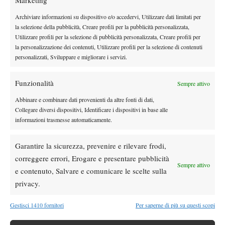
Marketing
La base è la stessa però ognuno la personalizza sia dal punto di
Archiviare informazioni su dispositivo e/o accedervi, Utilizzare dati limitati per
vista fisico che tecnico. Come tempi siamo sulle 6-7 ore al
la selezione della pubblicità, Creare profili per la pubblicità personalizzata,
giorno, 4 ore di tennis e 2.30-3 di atletica.
Utilizzare profili per la selezione di pubblicità personalizzata, Creare profili per
Domanda d’obbligo è quella a riguardo del tennis italiano. Chi
la personalizzazione dei contenuti, Utilizzare profili per la selezione di contenuti
personalizzati, Sviluppare e migliorare i servizi.
pensi che possa, in questo momento, raggiungere più
velocemente i più forti tennisti italiani?
Funzionalità
Sempre attivo
Il giocatore che mi sembra più pronto per il salto di qualità in
modo da avvicinarsi ai più forti è Marco Cecchinato. Penso che
Abbinare e combinare dati provenienti da altre fonti di dati,
Marco, se seguito nel modo in cui stanno facendo Cristian
Collegare diversi dispositivi, Identificare i dispositivi in base alle
informazioni trasmesse automaticamente.
Brandi e il suo team, dovrebbe avvicinarsi ai top 100. Non lo
conosco dal punto di vista personale quindi non so se dal punto
Garantire la sicurezza, prevenire e rilevare frodi,
di vista mentale sia pronto per questo salto di qualità. In questa
correggere errori, Erogare e presentare pubblicità
stagione si è confermato ai livelli di due anni fa quindi vedremo
Sempre attivo
e contenuto, Salvare e comunicare le scelte sulla
se riuscirà in questo ulteriore passo in avanti. Dopo di lui vedo
privacy.
anche bene Matteo Donati che, nonostante un anno travagliato, è
rimasto in buone posizioni del ranking però l’anno prossimo
Gestisci 1410 fornitori
Per saperne di più su questi scopi
anche lui dovrà fare il salto di qualità.
Oltre ad essere allenatore a tempo pieno ha raggiunto anche