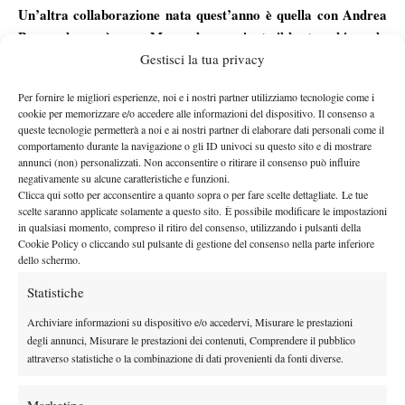
Un’altra collaborazione nata quest’anno è quella con Andrea
Basso, che, così come Mager, ha raggiunto il best ranking e la
Gestisci la tua privacy
top 500 durante questa stagione. Cosa pensi di lui?
Con Andrea abbiamo iniziato a lavorare verso Aprile-Maggio ed
Per fornire le migliori esperienze, noi e i nostri partner utilizziamo tecnologie come i
è un ragazzo che invece aveva bisogno di una guida
cookie per memorizzare e/o accedere alle informazioni del dispositivo. Il consenso a
tecnico/tattica poiché già lavorava bene. Ha dimostrato questo
queste tecnologie permetterà a noi e ai nostri partner di elaborare dati personali come il
comportamento durante la navigazione o gli ID univoci su questo sito e di mostrare
con me e infatti i risultati sono arrivati abbastanza velocemente,
annunci (non) personalizzati. Non acconsentire o ritirare il consenso può influire
anche lui è entrato nei 500. Con Gianluca è un lavoro di
negativamente su alcune caratteristiche e funzioni.
costruzione della mentalità del giocatore, mentre Andrea è
Clicca qui sotto per acconsentire a quanto sopra o per fare scelte dettagliate. Le tue
scelte saranno applicate solamente a questo sito. È possibile modificare le impostazioni
maturo da quel punto di vista quindi mi attendo un ottimo salto
in qualsiasi momento, compreso il ritiro del consenso, utilizzando i pulsanti della
di qualità nella prossima stagione. Non mi interessa molto il
Cookie Policy o cliccando sul pulsante di gestione del consenso nella parte inferiore
dello schermo.
ranking, l’importante è migliorare il gioco, migliorandolo i
risultati arrivano. L’anno prossimo dovrà dimostrare il livello di
Statistiche
gioco raggiunto soprattutto nei challenger, perché durante questa
Archiviare informazioni su dispositivo e/o accedervi, Misurare le prestazioni
stagione non ha giocato come doveva durante questi tornei.
degli annunci, Misurare le prestazioni dei contenuti, Comprendere il pubblico
È periodo di preparazione invernale per la prossima stagione,
attraverso statistiche o la combinazione di dati provenienti da fonti diverse.
essa cambia da giocatore in giocatore?
La preparazione invernale è specifica per ognuno dei giocatori.