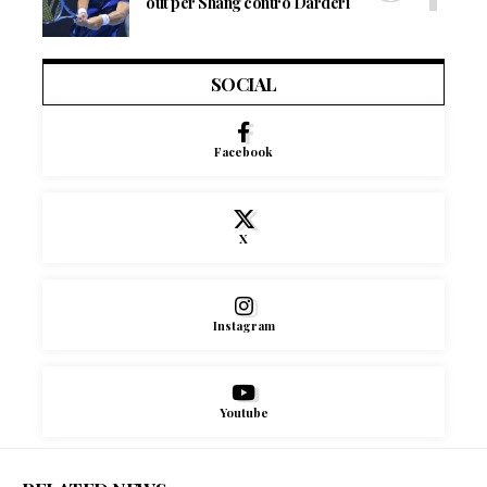
out per Shang contro Darderi
SOCIAL
Facebook
X
Instagram
Youtube