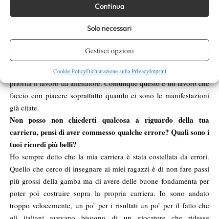
Continua
l’incarico di commentatore a Supertennis, come sei arrivato a
questo?
Solo necessari
Non so neanche io come ho raggiunto l’incarico a Supertennis
(risata). Mi hanno semplicemente chiamato e ho accettato. A
Gestisci opzioni
causa dei vari impegni dovrò per forza concentrarmi su 3-4
eventi l’anno quali magari Roma, la Coppa Davis, avendo come
Cookie Policy
Dichiarazione sulla Privacy
Imprint
priorità il lavoro da allenatore. Comunque questo è un lavoro che
faccio con piacere soprattutto quando ci sono le manifestazioni
già citate.
Non posso non chiederti qualcosa a riguardo della tua
carriera, pensi di aver commesso qualche errore? Quali sono i
tuoi ricordi più belli?
Ho sempre detto che la mia carriera è stata costellata da errori.
Quello che cerco di insegnare ai miei ragazzi è di non fare passi
più grossi della gamba ma di avere delle buone fondamenta per
poter poi costruire sopra la propria carriera. Io sono andato
troppo velocemente, un po’ per i risultati un po’ per il fatto che
gli italiani avevano bisogno di un giocatore che ridesse