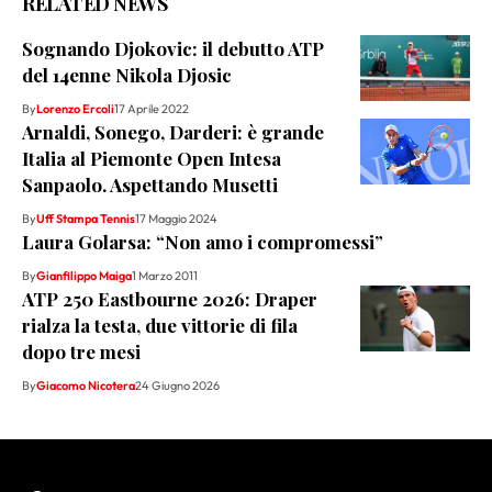
RELATED NEWS
Sognando Djokovic: il debutto ATP
del 14enne Nikola Djosic
By
Lorenzo Ercoli
17 Aprile 2022
Arnaldi, Sonego, Darderi: è grande
Italia al Piemonte Open Intesa
Sanpaolo. Aspettando Musetti
By
Uff Stampa Tennis
17 Maggio 2024
Laura Golarsa: “Non amo i compromessi”
By
Gianfilippo Maiga
1 Marzo 2011
ATP 250 Eastbourne 2026: Draper
rialza la testa, due vittorie di fila
dopo tre mesi
By
Giacomo Nicotera
24 Giugno 2026