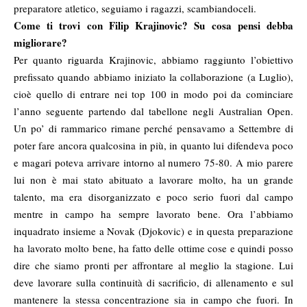
preparatore atletico, seguiamo i ragazzi, scambiandoceli.
Come ti trovi con Filip Krajinovic? Su cosa pensi debba
migliorare?
Per quanto riguarda Krajinovic, abbiamo raggiunto l’obiettivo
prefissato quando abbiamo iniziato la collaborazione (a Luglio),
cioè quello di entrare nei top 100 in modo poi da cominciare
l’anno seguente partendo dal tabellone negli Australian Open.
Un po’ di rammarico rimane perché pensavamo a Settembre di
poter fare ancora qualcosina in più, in quanto lui difendeva poco
e magari poteva arrivare intorno al numero 75-80. A mio parere
lui non è mai stato abituato a lavorare molto, ha un grande
talento, ma era disorganizzato e poco serio fuori dal campo
mentre in campo ha sempre lavorato bene. Ora l’abbiamo
inquadrato insieme a Novak (Djokovic) e in questa preparazione
ha lavorato molto bene, ha fatto delle ottime cose e quindi posso
dire che siamo pronti per affrontare al meglio la stagione. Lui
deve lavorare sulla continuità di sacrificio, di allenamento e sul
mantenere la stessa concentrazione sia in campo che fuori. In