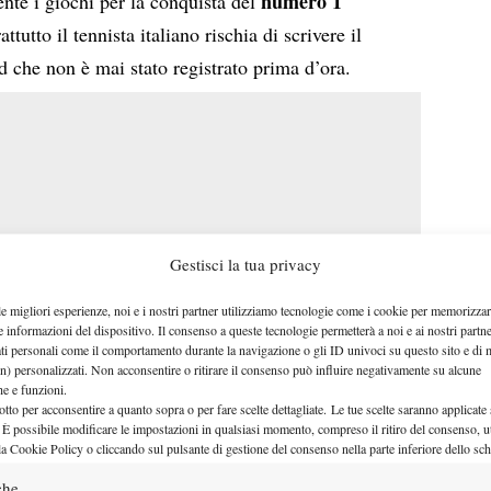
numero 1
te i giochi per la conquista del
ttutto il tennista italiano rischia di scrivere il
 che non è mai stato registrato prima d’ora.
Gestisci la tua privacy
le migliori esperienze, noi e i nostri partner utilizziamo tecnologie come i cookie per memorizzar
e informazioni del dispositivo. Il consenso a queste tecnologie permetterà a noi e ai nostri partne
ati personali come il comportamento durante la navigazione o gli ID univoci su questo sito e di 
n) personalizzati. Non acconsentire o ritirare il consenso può influire negativamente su alcune
che e funzioni.
otto per acconsentire a quanto sopra o per fare scelte dettagliate. Le tue scelte saranno applicate
Stando alle statistiche rivelate dal
 È possibile modificare le impostazioni in qualsiasi momento, compreso il ritiro del consenso, ut
la Cookie Policy o cliccando sul pulsante di gestione del consenso nella parte inferiore dello sc
sito ufficiale ATP
, Sinner detiene
miglior percentuale di game
che
la