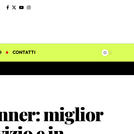
O
CONTATTI
nner: miglior
izio e in