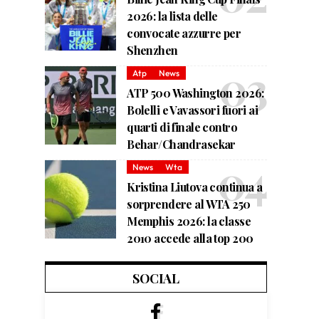
2026: la lista delle
convocate azzurre per
Shenzhen
Atp
News
ATP 500 Washington 2026:
Bolelli e Vavassori fuori ai
quarti di finale contro
Behar/Chandrasekar
News
Wta
Kristina Liutova continua a
sorprendere al WTA 250
Memphis 2026: la classe
2010 accede alla top 200
SOCIAL