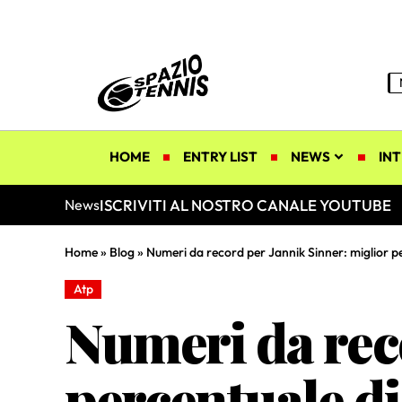
HOME
ENTRY LIST
NEWS
INT
ISCRIVITI AL NOSTRO CANALE YOUTUBE
News
Home
»
Blog
»
Numeri da record per Jannik Sinner: miglior per
Atp
Numeri da rec
percentuale di 