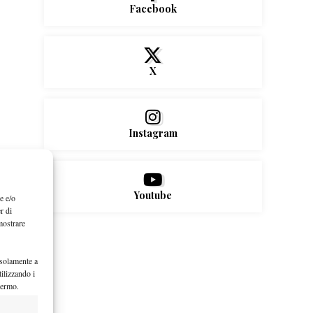
Facebook
X
Instagram
Youtube
e e/o
r di
mostrare
 solamente a
ilizzando i
hermo.