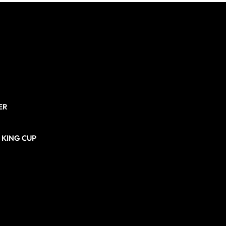
ER
N KING CUP