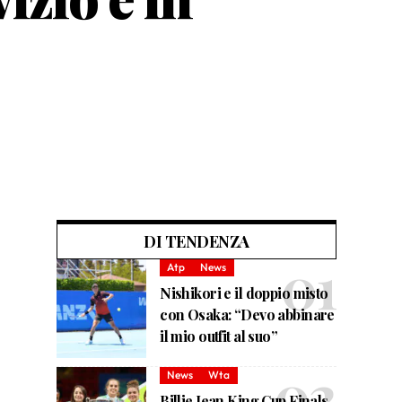
DI TENDENZA
Atp
News
Nishikori e il doppio misto
con Osaka: “Devo abbinare
il mio outfit al suo”
News
Wta
Billie Jean King Cup Finals