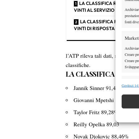
LA CLASSIFICA RELATIVA 
Archiviar
VINTI AL SERVIZIO
prestazio
LA CLASSIFICA RELATIVA 
fonti dive
VINTI DI RISPOSTA
Market
Archiviare
Creare pro
l’ATP rileva tali dati, mai nessu
Creare pro
classifiche.
Sviluppare
LA CLASSIFICA RELATI
Funzion
Gestisci 141
Jannik Sinner 91,45%
Abbinare e
Giovanni Mpetshi Perricard
Identifica
Taylor Fritz 89,28%
Garanti
Erogare
Reilly Opelka 89,03
scelte 
Novak Djokovic 88,46%