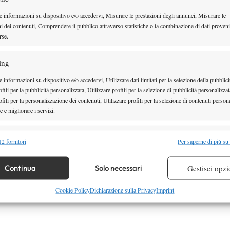
AI GAME
vinti sia al servizio che in
e informazioni su dispositivo e/o accedervi, Misurare le prestazioni degli annunci, Misurare le
ni dei contenuti, Comprendere il pubblico attraverso statistiche o la combinazione di dati proveni
risposta
. Una statistica che, se
AI GAME
rse.
confermata fino alla fine della
record
stagione, porterebbe a un
ing
assoluto
: dal 1991, anno in cui
 informazioni su dispositivo e/o accedervi, Utilizzare dati limitati per la selezione della pubblici
fili per la pubblicità personalizzata, Utilizzare profili per la selezione di pubblicità personalizzat
n tennista ha chiuso l’anno al vertice in entrambe le
fili per la personalizzazione dei contenuti, Utilizzare profili per la selezione di contenuti persona
 e migliorare i servizi.
VA AI GAME VINTI AL SERVIZIO
alità
Semp
2 fornitori
Per saperne di più su
 combinare dati provenienti da altre fonti di dati, Collegare diversi dispositivi,
 89,29%
re i dispositivi in base alle informazioni trasmesse automaticamente.
Continua
Solo necessari
Gestisci opzi
re la sicurezza, prevenire e rilevare frodi, correggere errori,
Cookie Policy
Dichiarazione sulla Privacy
Imprint
 e presentare pubblicità e contenuto, Salvare e comunicare le
Semp
sulla privacy.