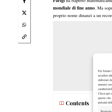
Parigi
ha riaperto matematicamen
mondiale di fine anno
. Ma sopra
proprio nome dinanzi a un record
Per fornire 
accedere all
elaborare d
annunci (no
caratteristi
Clicca qui s
questo sito.
Contents
pulsanti del
Statisti