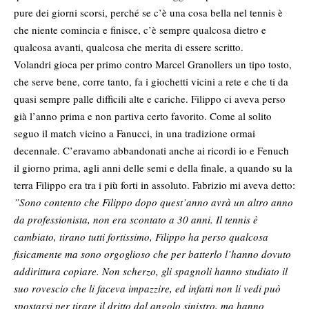
pure dei giorni scorsi, perché se c’è una cosa bella nel tennis è
che niente comincia e finisce, c’è sempre qualcosa dietro e
qualcosa avanti, qualcosa che merita di essere scritto.
Volandri gioca per primo contro Marcel Granollers un tipo tosto,
che serve bene, corre tanto, fa i giochetti vicini a rete e che ti da
quasi sempre palle difficili alte e cariche. Filippo ci aveva perso
già l’anno prima e non partiva certo favorito. Come al solito
seguo il match vicino a Fanucci, in una tradizione ormai
decennale. C’eravamo abbandonati anche ai ricordi io e Fenuch
il giorno prima, agli anni delle semi e della finale, a quando su la
terra Filippo era tra i più forti in assoluto. Fabrizio mi aveva detto:
”Sono contento che Filippo dopo quest’anno avrà un altro anno
da professionista, non era scontato a 30 anni. Il tennis è
cambiato, tirano tutti fortissimo, Filippo ha perso qualcosa
fisicamente ma sono orgoglioso che per batterlo l’hanno dovuto
addirittura copiare. Non scherzo, gli spagnoli hanno studiato il
suo rovescio che li faceva impazzire, ed infatti non li vedi può
spostarsi per tirare il dritto dal angolo sinistro, ma hanno