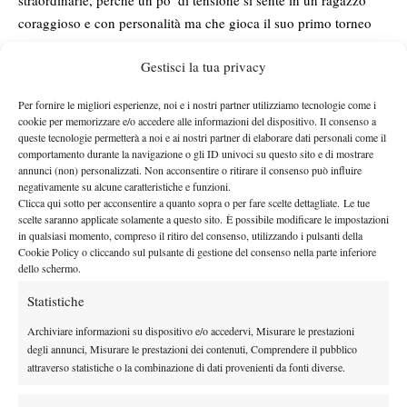
coraggioso e con personalità ma che gioca il suo primo torneo
Atp. Due volte si va avanti di un break e si perde il servizio.
Gestisci la tua privacy
Gabrio mi dice
“Non mi piace come sta girando questo match,
oggi forse non è giornata, non sente la palla, sta troppo alto con
Per fornire le migliori esperienze, noi e i nostri partner utilizziamo tecnologie come i
le gambe. Forse ha bisogno di qualche punto lottato per
cookie per memorizzare e/o accedere alle informazioni del dispositivo. Il consenso a
sciogliersi, fa cose buone ma un po’ a strappi non è ancora
queste tecnologie permetterà a noi e ai nostri partner di elaborare dati personali come il
comportamento durante la navigazione o gli ID univoci su questo sito e di mostrare
completamente lui.”
Il tiebreak contraddirà la sua prima
annunci (non) personalizzati. Non acconsentire o ritirare il consenso può influire
affermazione ma confermerà la seconda. Nella lotta Alessandro si
negativamente su alcune caratteristiche e funzioni.
esalta, si carica, sfiamma con il dritto mancino in lungo linea che
Clicca qui sotto per acconsentire a quanto sopra o per fare scelte dettagliate. Le tue
scelte saranno applicate solamente a questo sito. È possibile modificare le impostazioni
prende il portoghese sempre in difficoltà sul dritto e chiude con il
in qualsiasi momento, compreso il ritiro del consenso, utilizzando i pulsanti della
servizio abbastanza agevolmente.
Cookie Policy o cliccando sul pulsante di gestione del consenso nella parte inferiore
dello schermo.
Nel secondo set Gil mette in campo il suo miglior tennis, un
tennis fatto di anticipo e di palle piatte, non tira forte ma è
Statistiche
preciso, fastidioso, regolare, ottimo in difesa ma un po’ meno in
Archiviare informazioni su dispositivo e/o accedervi, Misurare le prestazioni
fase di spinta. In questa fase non sbaglia più niente e sembra
degli annunci, Misurare le prestazioni dei contenuti, Comprendere il pubblico
scoppiare un dramma, Alessandro è in preda ai crampi per
attraverso statistiche o la combinazione di dati provenienti da fonti diverse.
stanchezza, caldo e nervosismo, non si muove più, in un baleno