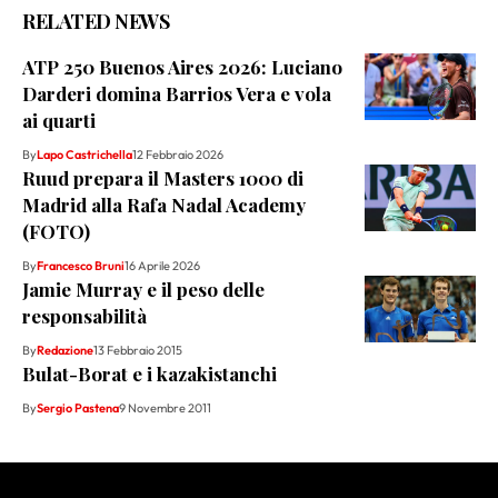
RELATED NEWS
ATP 250 Buenos Aires 2026: Luciano
Darderi domina Barrios Vera e vola
ai quarti
By
Lapo Castrichella
12 Febbraio 2026
Ruud prepara il Masters 1000 di
Madrid alla Rafa Nadal Academy
(FOTO)
By
Francesco Bruni
16 Aprile 2026
Jamie Murray e il peso delle
responsabilità
By
Redazione
13 Febbraio 2015
Bulat-Borat e i kazakistanchi
By
Sergio Pastena
9 Novembre 2011