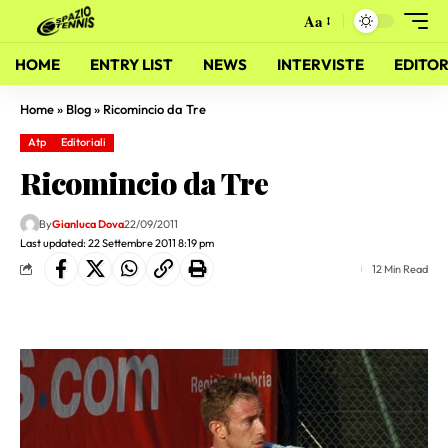
Aa
HOME
ENTRY LIST
NEWS
INTERVISTE
EDITOR
Home
»
Blog
»
Ricomincio da Tre
Atp
Editoriali
Ricomincio da Tre
By
Gianluca Dova
22/09/2011
Last updated: 22 Settembre 2011 8:19 pm
12 Min Read