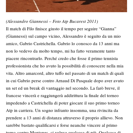
(Alessandro Giannessi – Foto Atp Bucarest 2011)
Il match di Filo finisce giusto il tempo per seguire “Gianna”
(Giannessi) sul campo vicino, Alessandro è seguito da un mio
amico, Gabrio Castrichella. Gabrio lo conosco da 13 anni ma
non lo vedevo da molto tempo, mi ha fatto veramente tanto
piacere rincontrarlo. Perché credo che fosse il primo tennista
professionista che ho avuto la possibilità di conoscere nella mia
vita. Altro amarcord, altro tuffo nel passato di un match di quali
in cui Gabrio perse contro Arnaud Di Pasquale dopo aver avuto
un set ed un break di vantaggio nel secondo. La farò breve, il
francese vincerà e raggiungerà addirittura la finale del torneo
impedendo a Castrichella di poter giocare il suo primo torneo
Atp in carriera. Un sogno infranto insomma, una rivincita da
prendere a 13 anni di distanza attraverso il proprio allievo. Non
sarebbe bastato qualificarsi e forse neanche vincere al primo
turno contro Montanes, ci voleva qualcosa di più. Qualcosa di