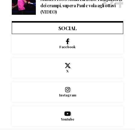
dei crampi, supera Paul e vola agli ottavi
(VIDEO)
SOCIAL
Facebook
X
Instagram
Youtube