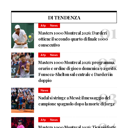
DI TENDENZA
Atp
News
Masters 1000 Montreal 2026: Darderi
ottiene il secondo quarto di finale 1000
consecutivo
Atp
News
Masters 1000 Montreal 2026: programma,
orario e ordine di gioco domenica 9 agosto.
Fonseca-Shelton sul centrale e Darderi in
doppio
News
Nadal si stringe a Messi: il messaggio del
campione spagnolo dopo la morte di Jorge
Atp
News
Masters 1000 Montreal 2026: Tien più forte