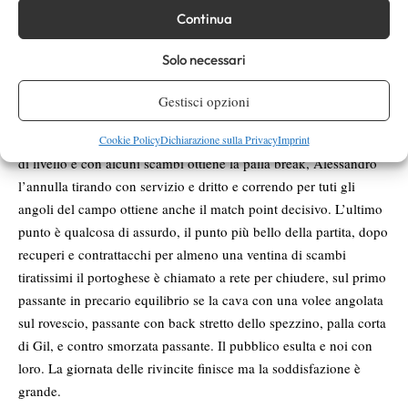
qualche maniera mette soggezione ma ricomincia lasciare
Continua
qualcosa e nel gioco successivo si fa il break. Si, certo con un
paio di errori di Gil ma anche con un paio di vincenti e
Solo necessari
sorprendentemente a zero. Ormai Gianna è un leone, riprende
tutto, alza tutto quello che può con il suo rovescio balordo e
Gestisci opzioni
appena può spinge con il dritto. Sul 5 a 3 Giannessi serve per il
match, sembra finita si và subito 30 a zero ma il portoghese sale
Cookie Policy
Dichiarazione sulla Privacy
Imprint
di livello e con alcuni scambi ottiene la palla break, Alessandro
l’annulla tirando con servizio e dritto e correndo per tuti gli
angoli del campo ottiene anche il match point decisivo. L’ultimo
punto è qualcosa di assurdo, il punto più bello della partita, dopo
recuperi e contrattacchi per almeno una ventina di scambi
tiratissimi il portoghese è chiamato a rete per chiudere, sul primo
passante in precario equilibrio se la cava con una volee angolata
sul rovescio, passante con back stretto dello spezzino, palla corta
di Gil, e contro smorzata passante. Il pubblico esulta e noi con
loro. La giornata delle rivincite finisce ma la soddisfazione è
grande.