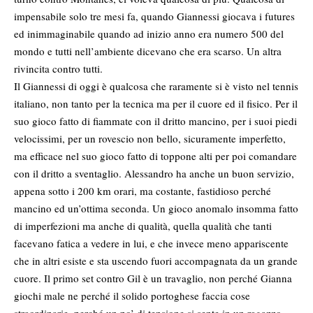
impensabile solo tre mesi fa, quando Giannessi giocava i futures
ed inimmaginabile quando ad inizio anno era numero 500 del
mondo e tutti nell’ambiente dicevano che era scarso. Un altra
rivincita contro tutti.
Il Giannessi di oggi è qualcosa che raramente si è visto nel tennis
italiano, non tanto per la tecnica ma per il cuore ed il fisico. Per il
suo gioco fatto di fiammate con il dritto mancino, per i suoi piedi
velocissimi, per un rovescio non bello, sicuramente imperfetto,
ma efficace nel suo gioco fatto di toppone alti per poi comandare
con il dritto a sventaglio. Alessandro ha anche un buon servizio,
appena sotto i 200 km orari, ma costante, fastidioso perché
mancino ed un’ottima seconda. Un gioco anomalo insomma fatto
di imperfezioni ma anche di qualità, quella qualità che tanti
facevano fatica a vedere in lui, e che invece meno appariscente
che in altri esiste e sta uscendo fuori accompagnata da un grande
cuore. Il primo set contro Gil è un travaglio, non perché Gianna
giochi male ne perché il solido portoghese faccia cose
straordinarie, perché un po’ di tensione si sente in un ragazzo