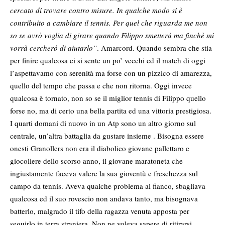
cercato di trovare contro misure. In qualche modo si è
contribuito a cambiare il tennis. Per quel che riguarda me non
so se avrò voglia di girare quando Filippo smetterà ma finchè mi
vorrà cercherò di aiutarlo”
. Amarcord. Quando sembra che stia
per finire qualcosa ci si sente un po’ vecchi ed il match di oggi
l’aspettavamo con serenità ma forse con un pizzico di amarezza,
quello del tempo che passa e che non ritorna. Oggi invece
qualcosa è tornato, non so se il miglior tennis di Filippo quello
forse no, ma di certo una bella partita ed una vittoria prestigiosa.
I quarti domani di nuovo in un Atp sono un altro giorno sul
centrale, un’altra battaglia da gustare insieme . Bisogna essere
onesti Granollers non era il diabolico giovane pallettaro e
giocoliere dello scorso anno, il giovane maratoneta che
ingiustamente faceva valere la sua gioventù e freschezza sul
campo da tennis. Aveva qualche problema al fianco, sbagliava
qualcosa ed il suo rovescio non andava tanto, ma bisognava
batterlo, malgrado il tifo della ragazza venuta apposta per
seguirlo in terra straniera. Non ne voleva sapere di ritirarsi,