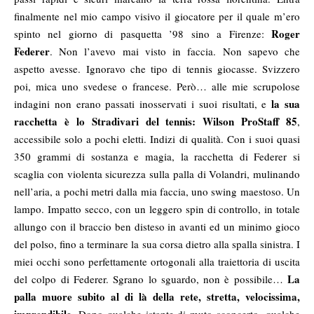
finalmente nel mio campo visivo il giocatore per il quale m’ero
Roger
spinto nel giorno di pasquetta ’98 sino a Firenze:
Federer
. Non l’avevo mai visto in faccia. Non sapevo che
aspetto avesse. Ignoravo che tipo di tennis giocasse. Svizzero
poi, mica uno svedese o francese. Però… alle mie scrupolose
la sua
indagini non erano passati inosservati i suoi risultati, e
racchetta è lo Stradivari del tennis: Wilson ProStaff 85
,
accessibile solo a pochi eletti. Indizi di qualità. Con i suoi quasi
350 grammi di sostanza e magia, la racchetta di Federer si
scaglia con violenta sicurezza sulla palla di Volandri, mulinando
nell’aria, a pochi metri dalla mia faccia, uno swing maestoso. Un
lampo. Impatto secco, con un leggero spin di controllo, in totale
allungo con il braccio ben disteso in avanti ed un minimo gioco
del polso, fino a terminare la sua corsa dietro alla spalla sinistra. I
miei occhi sono perfettamente ortogonali alla traiettoria di uscita
La
del colpo di Federer. Sgrano lo sguardo, non è possibile…
palla muore subito al di là della rete, stretta, velocissima,