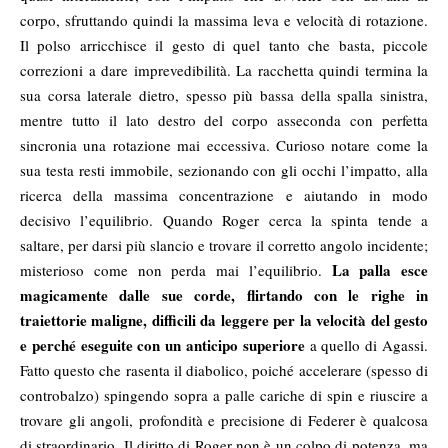
corpo, sfruttando quindi la massima leva e velocità di rotazione.
Il polso arricchisce il gesto di quel tanto che basta, piccole
correzioni a dare imprevedibilità. La racchetta quindi termina la
sua corsa laterale dietro, spesso più bassa della spalla sinistra,
mentre tutto il lato destro del corpo asseconda con perfetta
sincronia una rotazione mai eccessiva. Curioso notare come la
sua testa resti immobile, sezionando con gli occhi l’impatto, alla
ricerca della massima concentrazione e aiutando in modo
decisivo l’equilibrio. Quando Roger cerca la spinta tende a
saltare, per darsi più slancio e trovare il corretto angolo incidente;
La palla esce
misterioso come non perda mai l’equilibrio.
magicamente dalle sue corde, flirtando con le righe in
traiettorie maligne, difficili da leggere per la velocità del gesto
e perché eseguite con un anticipo superiore
a quello di Agassi.
Fatto questo che rasenta il diabolico, poiché accelerare (spesso di
controbalzo) spingendo sopra a palle cariche di spin e riuscire a
trovare gli angoli, profondità e precisione di Federer è qualcosa
di straordinario. Il diritto di Roger non è un colpo di potenza, ma