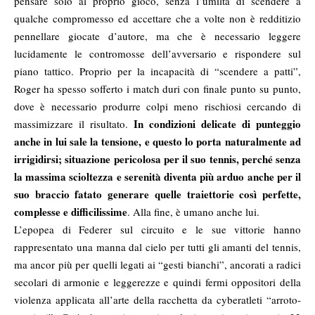
pensare solo al proprio gioco, senza l’umiltà di scendere a
qualche compromesso ed accettare che a volte non è redditizio
pennellare giocate d’autore, ma che è necessario leggere
lucidamente le contromosse dell’avversario e rispondere sul
piano tattico. Proprio per la incapacità di “scendere a patti”,
Roger ha spesso sofferto i match duri con finale punto su punto,
dove è necessario produrre colpi meno rischiosi cercando di
In condizioni delicate di punteggio
massimizzare il risultato.
anche in lui sale la tensione, e questo lo porta naturalmente ad
irrigidirsi; situazione pericolosa per il suo tennis, perché senza
la massima scioltezza e serenità diventa più arduo anche per il
suo braccio fatato generare quelle traiettorie così perfette,
complesse e difficilissime
. Alla fine, è umano anche lui.
L’epopea di Federer sul circuito e le sue vittorie hanno
rappresentato una manna dal cielo per tutti gli amanti del tennis,
ma ancor più per quelli legati ai “gesti bianchi”, ancorati a radici
secolari di armonie e leggerezze e quindi fermi oppositori della
violenza applicata all’arte della racchetta da cyberatleti “arroto-