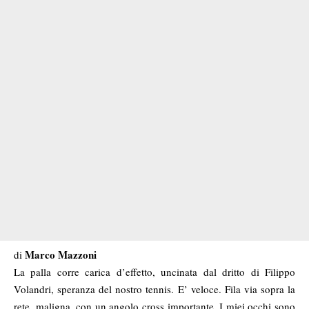
Marco Mazzoni
di
La palla corre carica d’effetto, uncinata dal dritto di Filippo
Volandri, speranza del nostro tennis. E’ veloce. Fila via sopra la
rete, maligna, con un angolo cross importante. I miei occhi sono