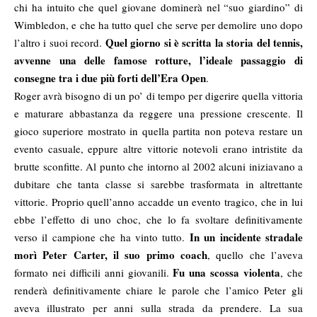
chi ha intuito che quel giovane dominerà nel “suo giardino” di
Wimbledon, e che ha tutto quel che serve per demolire uno dopo
Quel giorno si è scritta la storia del tennis,
l’altro i suoi record.
avvenne una delle famose rotture, l’ideale passaggio di
consegne tra i due più forti dell’Era Open
.
Roger avrà bisogno di un po’ di tempo per digerire quella vittoria
e maturare abbastanza da reggere una pressione crescente. Il
gioco superiore mostrato in quella partita non poteva restare un
evento casuale, eppure altre vittorie notevoli erano intristite da
brutte sconfitte. Al punto che intorno al 2002 alcuni iniziavano a
dubitare che tanta classe si sarebbe trasformata in altrettante
vittorie. Proprio quell’anno accadde un evento tragico, che in lui
ebbe l’effetto di uno choc, che lo fa svoltare definitivamente
In un incidente stradale
verso il campione che ha vinto tutto.
morì Peter Carter, il suo primo coach
, quello che l’aveva
Fu una scossa violenta
formato nei difficili anni giovanili.
, che
renderà definitivamente chiare le parole che l’amico Peter gli
aveva illustrato per anni sulla strada da prendere. La sua