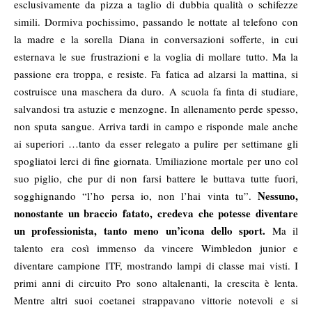
esclusivamente da pizza a taglio di dubbia qualità o schifezze
simili. Dormiva pochissimo, passando le nottate al telefono con
la madre e la sorella Diana in conversazioni sofferte, in cui
esternava le sue frustrazioni e la voglia di mollare tutto. Ma la
passione era troppa, e resiste. Fa fatica ad alzarsi la mattina, si
costruisce una maschera da duro. A scuola fa finta di studiare,
salvandosi tra astuzie e menzogne. In allenamento perde spesso,
non sputa sangue. Arriva tardi in campo e risponde male anche
ai superiori …tanto da esser relegato a pulire per settimane gli
spogliatoi lerci di fine giornata. Umiliazione mortale per uno col
suo piglio, che pur di non farsi battere le buttava tutte fuori,
Nessuno,
sogghignando “l’ho persa io, non l’hai vinta tu”.
nonostante un braccio fatato, credeva che potesse diventare
un professionista, tanto meno un’icona dello sport.
Ma il
talento era così immenso da vincere Wimbledon junior e
diventare campione ITF, mostrando lampi di classe mai visti. I
primi anni di circuito Pro sono altalenanti, la crescita è lenta.
Mentre altri suoi coetanei strappavano vittorie notevoli e si