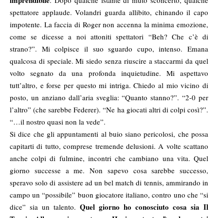
imprendibile
. Dopo qualche istante di muto sconcerto, qualche
spettatore applaude. Volandri guarda allibito, chinando il capo
impotente. La faccia di Roger non accenna la minima emozione,
come se dicesse a noi attoniti spettatori “Beh? Che c’è di
strano?”. Mi colpisce il suo sguardo cupo, intenso. Emana
qualcosa di speciale. Mi siedo senza riuscire a staccarmi da quel
volto segnato da una profonda inquietudine. Mi aspettavo
tutt’altro, e forse per questo mi intriga. Chiedo al mio vicino di
posto, un anziano dall’aria sveglia: “Quanto stanno?”. “2-0 per
l’altro” (che sarebbe Federer). “Ne ha giocati altri di colpi così?”.
“…il nostro quasi non la vede”.
Si dice che gli appuntamenti al buio siano pericolosi, che possa
capitarti di tutto, comprese tremende delusioni. A volte scattano
anche colpi di fulmine, incontri che cambiano una vita. Quel
giorno successe a me. Non sapevo cosa sarebbe successo,
speravo solo di assistere ad un bel match di tennis, ammirando in
campo un “possibile” buon giocatore italiano, contro uno che “si
Quel giorno ho conosciuto cosa sia Il
dice” sia un talento.