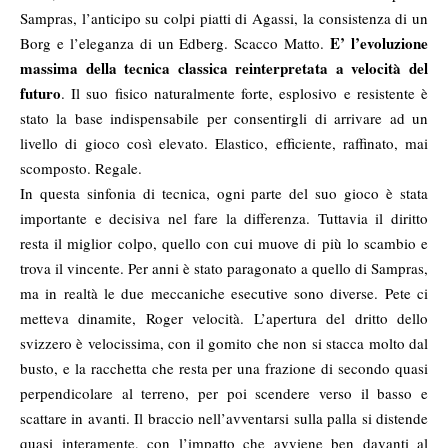
Sampras, l’anticipo su colpi piatti di Agassi, la consistenza di un
E’ l’evoluzione
Borg e l’eleganza di un Edberg. Scacco Matto.
massima della tecnica classica reinterpretata a velocità del
futuro
. Il suo fisico naturalmente forte, esplosivo e resistente è
stato la base indispensabile per consentirgli di arrivare ad un
livello di gioco così elevato. Elastico, efficiente, raffinato, mai
scomposto. Regale.
In questa sinfonia di tecnica, ogni parte del suo gioco è stata
importante e decisiva nel fare la differenza. Tuttavia il diritto
resta il miglior colpo, quello con cui muove di più lo scambio e
trova il vincente. Per anni è stato paragonato a quello di Sampras,
ma in realtà le due meccaniche esecutive sono diverse. Pete ci
metteva dinamite, Roger velocità. L’apertura del dritto dello
svizzero è velocissima, con il gomito che non si stacca molto dal
busto, e la racchetta che resta per una frazione di secondo quasi
perpendicolare al terreno, per poi scendere verso il basso e
scattare in avanti. Il braccio nell’avventarsi sulla palla si distende
quasi interamente, con l’impatto che avviene ben davanti al