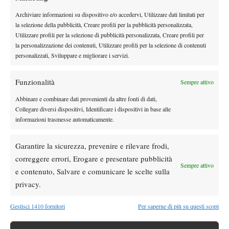
consacrazione, che regala il vero Roger Federer al mondo del
Archiviare informazioni su dispositivo e/o accedervi, Utilizzare dati limitati per
tennis, è la finale 2003 di Wimbledon. Gioca un grande torneo e
la selezione della pubblicità, Creare profili per la pubblicità personalizzata,
al match per il titolo trova il potente ma lento Mark Philippoussis.
Utilizzare profili per la selezione di pubblicità personalizzata, Creare profili per
Troppa la differenza di classe. Roger miscela con sapienza
la personalizzazione dei contenuti, Utilizzare profili per la selezione di contenuti
personalizzati, Sviluppare e migliorare i servizi.
discese a rete e scambi dal fondo, punendo la pesantezza del
rivale su di un’erba che era già stata rallentata. In tre set doma
Funzionalità
Sempre attivo
l’irruenza dell’australiano e alza al cielo piangente la sua prima
Il Federer Express non si fermerà più. Dal
coppa di uno Slam.
Abbinare e combinare dati provenienti da altre fonti di dati,
2004 al 2007 ha dominato il circuito in modo splendidamente
Collegare diversi dispositivi, Identificare i dispositivi in base alle
informazioni trasmesse automaticamente.
dispotico, una tirannia tecnica mai vista
, continuando poi a
vincere con qualche pausa fino a tutto il 2012, l’anno del suo
Garantire la sicurezza, prevenire e rilevare frodi,
settimo Wimbledon e del superamento delle 300 settimane come
correggere errori, Erogare e presentare pubblicità
n.1 del ranking. Ha ottenuto tante di quelle vittorie, record e
Sempre attivo
e contenuto, Salvare e comunicare le scelte sulla
premi da superare per numero quello delle comparse in Ben
privacy.
Hur… Impossibile elencare tutti i suoi primati, solo per citarne
alcuni dei più impressionanti: 17 titoli dello Slam, 6 Masters di
Gestisci 1410 fornitori
Per saperne di più su questi scopi
fine anno, 23 semifinali consecutive negli Slam (segno di una
continuità al vertice pazzesca), 237 settimane consecutive al n.1