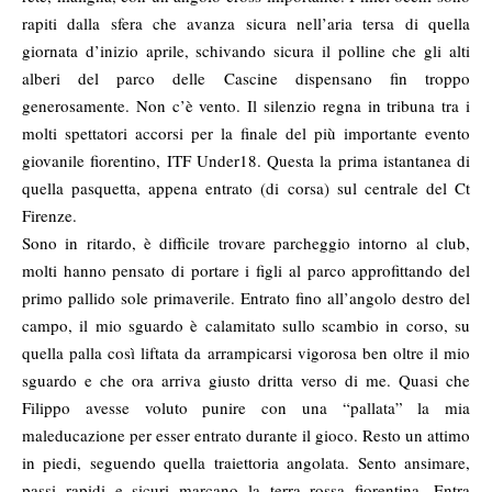
rapiti dalla sfera che avanza sicura nell’aria tersa di quella
giornata d’inizio aprile, schivando sicura il polline che gli alti
alberi del parco delle Cascine dispensano fin troppo
generosamente. Non c’è vento. Il silenzio regna in tribuna tra i
molti spettatori accorsi per la finale del più importante evento
giovanile fiorentino, ITF Under18. Questa la prima istantanea di
quella pasquetta, appena entrato (di corsa) sul centrale del Ct
Firenze.
Sono in ritardo, è difficile trovare parcheggio intorno al club,
molti hanno pensato di portare i figli al parco approfittando del
primo pallido sole primaverile. Entrato fino all’angolo destro del
campo, il mio sguardo è calamitato sullo scambio in corso, su
quella palla così liftata da arrampicarsi vigorosa ben oltre il mio
sguardo e che ora arriva giusto dritta verso di me. Quasi che
Filippo avesse voluto punire con una “pallata” la mia
maleducazione per esser entrato durante il gioco. Resto un attimo
in piedi, seguendo quella traiettoria angolata. Sento ansimare,
passi rapidi e sicuri marcano la terra rossa fiorentina. Entra