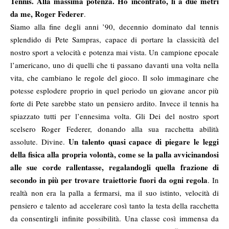
Tennis. Alla massima potenza. Ho incontrato, lì a due metri
da me, Roger Federer
.
Siamo alla fine degli anni ’90, decennio dominato dal tennis
splendido di Pete Sampras, capace di portare la classicità del
nostro sport a velocità e potenza mai vista. Un campione epocale
l’americano, uno di quelli che ti passano davanti una volta nella
vita, che cambiano le regole del gioco. Il solo immaginare che
potesse esplodere proprio in quel periodo un giovane ancor più
forte di Pete sarebbe stato un pensiero ardito. Invece il tennis ha
spiazzato tutti per l’ennesima volta. Gli Dei del nostro sport
scelsero Roger Federer, donando alla sua racchetta abilità
Un talento quasi capace di piegare le leggi
assolute. Divine.
della fisica alla propria volontà, come se la palla avvicinandosi
alle sue corde rallentasse, regalandogli quella frazione di
secondo in più per trovare traiettorie fuori da ogni regola
. In
realtà non era la palla a fermarsi, ma il suo istinto, velocità di
pensiero e talento ad accelerare così tanto la testa della racchetta
da consentirgli infinite possibilità. Una classe così immensa da