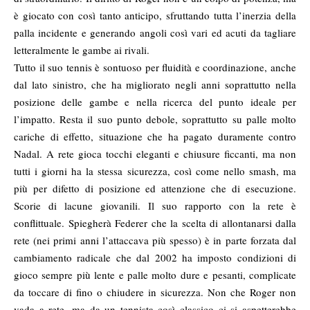
è giocato con così tanto anticipo, sfruttando tutta l’inerzia della
palla incidente e generando angoli così vari ed acuti da tagliare
letteralmente le gambe ai rivali.
Tutto il suo tennis è sontuoso per fluidità e coordinazione, anche
dal lato sinistro, che ha migliorato negli anni soprattutto nella
posizione delle gambe e nella ricerca del punto ideale per
l’impatto. Resta il suo punto debole, soprattutto su palle molto
cariche di effetto, situazione che ha pagato duramente contro
Nadal. A rete gioca tocchi eleganti e chiusure ficcanti, ma non
tutti i giorni ha la stessa sicurezza, così come nello smash, ma
più per difetto di posizione ed attenzione che di esecuzione.
Scorie di lacune giovanili. Il suo rapporto con la rete è
conflittuale. Spiegherà Federer che la scelta di allontanarsi dalla
rete (nei primi anni l’attaccava più spesso) è in parte forzata dal
cambiamento radicale che dal 2002 ha imposto condizioni di
gioco sempre più lente e palle molto dure e pesanti, complicate
da toccare di fino o chiudere in sicurezza. Non che Roger non
vada a rete, ma da un tennista così classico ci si aspetterebbe