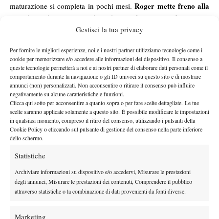
Roger mette freno alla
maturazione si completa in pochi mesi.
sua irrequietezza, acquista in modo sorprendente una
Gestisci la tua privacy
freddezza quasi “borghiana”
. Quello sguardo prima sprezzante
si fa più più serio, ma intenso. Inizia una vita da “freak control”,
Per fornire le migliori esperienze, noi e i nostri partner utilizziamo tecnologie come i
un po’ alla Lendl per intenderci. Tutto quello che gli ruota
cookie per memorizzare e/o accedere alle informazioni del dispositivo. Il consenso a
intorno è studiato minuziosamente per dare la giusta tranquillità e
queste tecnologie permetterà a noi e ai nostri partner di elaborare dati personali come il
comportamento durante la navigazione o gli ID univoci su questo sito e di mostrare
farlo rendere al meglio, con il solo focus sulla carriera e sulle
annunci (non) personalizzati. Non acconsentire o ritirare il consenso può influire
vittorie. Guai se alla mattina il borsone da gioco non è perfetto, o
negativamente su alcune caratteristiche e funzioni.
Clicca qui sotto per acconsentire a quanto sopra o per fare scelte dettagliate. Le tue
se l’auto per l’allenamento arriva in ritardo. Alla sua onnipotenza
scelte saranno applicate solamente a questo sito. È possibile modificare le impostazioni
tecnica si aggiunge finalmente la testa del campione, la disciplina
in qualsiasi momento, compreso il ritiro del consenso, utilizzando i pulsanti della
necessaria a far esplodere le qualità devastanti del suo braccio. Si
Cookie Policy o cliccando sul pulsante di gestione del consenso nella parte inferiore
dello schermo.
costruisce routine vincenti grazie ad un team affiatato e
competente: dalla compagna Mirka fino a Pierre Paganini,
Statistiche
preparatore fisico che ha sempre lavorato nell’ombra ma che è
Archiviare informazioni su dispositivo e/o accedervi, Misurare le prestazioni
stato fondamentale per dotare il suo assistito della cilindrata
degli annunci, Misurare le prestazioni dei contenuti, Comprendere il pubblico
necessaria a farlo esprimere al meglio, incrementandone a
attraverso statistiche o la combinazione di dati provenienti da fonti diverse.
dismisura il picco di prestazione e rendendolo così elastico da
preservarlo dagli infortuni. L’incontro che ne segna la definitiva
Marketing