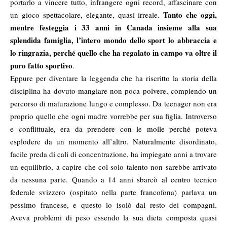
portarlo a vincere tutto, infrangere ogni record, affascinare con
Tanto che oggi,
un gioco spettacolare, elegante, quasi irreale.
mentre festeggia i 33 anni in Canada insieme alla sua
splendida famiglia, l’intero mondo dello sport lo abbraccia e
lo ringrazia, perché quello che ha regalato in campo va oltre il
puro fatto sportivo
.
Eppure per diventare la leggenda che ha riscritto la storia della
disciplina ha dovuto mangiare non poca polvere, compiendo un
percorso di maturazione lungo e complesso. Da teenager non era
proprio quello che ogni madre vorrebbe per sua figlia. Introverso
e conflittuale, era da prendere con le molle perché poteva
esplodere da un momento all’altro. Naturalmente disordinato,
facile preda di cali di concentrazione, ha impiegato anni a trovare
un equilibrio, a capire che col solo talento non sarebbe arrivato
da nessuna parte. Quando a 14 anni sbarcò al centro tecnico
federale svizzero (ospitato nella parte francofona) parlava un
pessimo francese, e questo lo isolò dal resto dei compagni.
Aveva problemi di peso essendo la sua dieta composta quasi