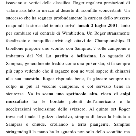
issavano ai vertici della classifica, Roger regalava prestazioni di
valore assoluto in mezzo al deserto di sconfitte sconcertanti. Un
successo che ha segnato profondamente la carriera dello svizzero
lunedì 2 luglio 2001
(e quindi la storia del tennis) arrivò
, tanto
per cambiare sul centrale di Wimbledon. Un Roger stranamente
focalizzato e tranquillo arrivò agli ottavi dei Championships. Il
tabellone propone uno scontro con Sampras, 7 volte campione e
La partita è bellissima
imbattuto dal ’96.
. Lo sguardo di
Sampras, generalmente freddo come una poker star, si fa sempre
più cupo vedendo che il ragazzo non ne vuol sapere di chinarsi
alla sua maestria. Roger risponde bene, fa giocare sempre un
colpo in più al vecchio campione, e col servizio tiene in
Va in scena uno spettacolo alto, ricco di colpi
sicurezza.
mozzafiato
tra le bordate potenti dell’americano e le
accelerazioni velocissime dello svizzero. Al quinto set Roger
trova nel finale il guizzo decisivo, strappa di forza la battuta a
Sampras e chiude, crollando a terra piangente. Sampras
stringendogli la mano ha lo sguardo non solo dello sconfitto ma