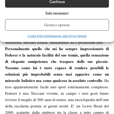
Continua
diventate poi 302 in totale, per 4 volte consecutive Laureus
Federer ha raggiunto
Sportsman of the Year. Ma più dei titoli,
Solo necessari
uno status di immortale superiore al suo stesso palmares, è
l’ideale testimonial della sportività e del classico. Apparterrà
Gestisci opzioni
per sempre ad un Olimpo ristrettissimo di personaggi che
sono andati oltre al loro sport diventando icone
, come
Cookie Policy
Dichiarazione sulla Privacy
Imprint
Maradona, Michael Jordan, Mohammed Ali e pochissimi altri.
Personalmente quello che mi ha sempre impressionato di
Federer è la naturale facilità del suo tennis, quella sensazione
di elegante onnipotenza che traspare dalle sue giocate
.
Nessuno come lui è stato capace di rendere possibili le
soluzioni più improbabili senza mai apparire come un
miracolo balistico ma come qualcosa in assoluto controllo
. Ha
reso apparentemente facile uno sport estremamente complesso.
Federer è una Treccani vivente, in campo i suoi gesti fanno
rivivere il meglio di 500 anni di tennis, una enciclopedia dell’arte
della racchetta portata ai giorni nostri. E’ un Lewis Hoad del
2000, scaturito dalla simbiosi tra la classe a tutto campo di