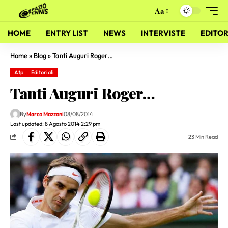
Aa
HOME
ENTRY LIST
NEWS
INTERVISTE
EDITOR
Home
»
Blog
»
Tanti Auguri Roger…
Atp
Editoriali
Tanti Auguri Roger…
By
Marco Mazzoni
08/08/2014
Last updated: 8 Agosto 2014 2:29 pm
23 Min Read