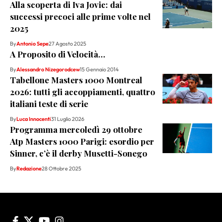
Alla scoperta di Iva Jovic: dai
successi precoci alle prime volte nel
2025
By
Antonio Sepe
27 Agosto 2025
A Proposito di Velocità…
By
Alessandro Nizegorodcew
15 Gennaio 2014
Tabellone Masters 1000 Montreal
2026: tutti gli accoppiamenti, quattro
italiani teste di serie
By
Luca Innocenti
31 Luglio 2026
Programma mercoledì 29 ottobre
Atp Masters 1000 Parigi: esordio per
Sinner, c’è il derby Musetti-Sonego
By
Redazione
28 Ottobre 2025