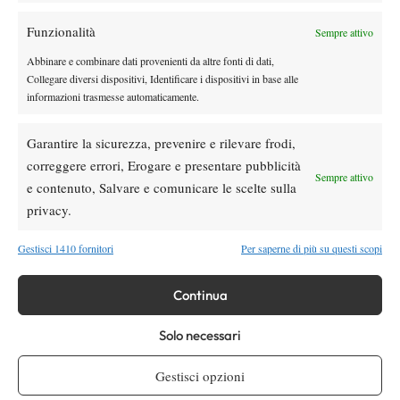
torneo delle prime volte. Ora cerco di
avvicinarmi alla Top 100”
Funzionalità
Sempre attivo
News
Abbinare e combinare dati provenienti da altre fonti di dati,
Collegare diversi dispositivi, Identificare i dispositivi in base alle
Wilson celebra Federer: ecco la RF 01 Pro
informazioni trasmesse automaticamente.
Hall of Fame 2026
Garantire la sicurezza, prevenire e rilevare frodi,
News
correggere errori, Erogare e presentare pubblicità
Marco Panichi: “Sinner e Djokovic? Due
Sempre attivo
e contenuto, Salvare e comunicare le scelte sulla
ragazzi normalissimi, ossessionati dal
privacy.
tennis”
Gestisci 1410 fornitori
Per saperne di più su questi scopi
SOCIAL
Continua
Facebook
Solo necessari
Gestisci opzioni
X