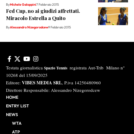
By
Michele Galoppini
7 Febbraio 2015
Fed Cup, no ai giudizi affrettati.
Miracolo Estrella a Quito
By
Alessandro Nizegorodcew
9 Febbraio 2015
Testata giornalistica
registrata Aut-Trib Milano n°
Spazio Tennis
10268 del 15/09/2025
VIBES MEDIA SRL
Editore:
, P.iva 14250480960
Direttore Responsabile: Alessandro Nizegorodcew
HOME
ENTRY LIST
NEWS
WTA
ATP