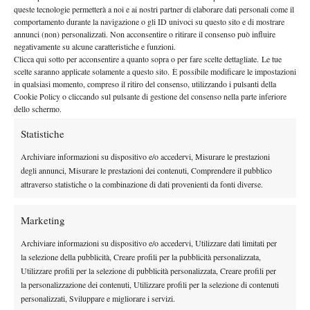
queste tecnologie permetterà a noi e ai nostri partner di elaborare dati personali come il
LA CRONACA DELL’INCONTRO
comportamento durante la navigazione o gli ID univoci su questo sito e di mostrare
annunci (non) personalizzati. Non acconsentire o ritirare il consenso può influire
negativamente su alcune caratteristiche e funzioni.
Clicca qui sotto per acconsentire a quanto sopra o per fare scelte dettagliate. Le tue
scelte saranno applicate solamente a questo sito. È possibile modificare le impostazioni
in qualsiasi momento, compreso il ritiro del consenso, utilizzando i pulsanti della
Cookie Policy o cliccando sul pulsante di gestione del consenso nella parte inferiore
dello schermo.
Nessun commento
Statistiche
Devi essere
connesso
per inviare un commento.
Archiviare informazioni su dispositivo e/o accedervi, Misurare le prestazioni
degli annunci, Misurare le prestazioni dei contenuti, Comprendere il pubblico
attraverso statistiche o la combinazione di dati provenienti da fonti diverse.
DI TENDENZA
Atp
News
Marketing
Masters 1000 Montreal 2026: Tien più forte
Archiviare informazioni su dispositivo e/o accedervi, Utilizzare dati limitati per
dei crampi, supera Paul e vola agli ottavi
la selezione della pubblicità, Creare profili per la pubblicità personalizzata,
(VIDEO)
Utilizzare profili per la selezione di pubblicità personalizzata, Creare profili per
News
la personalizzazione dei contenuti, Utilizzare profili per la selezione di contenuti
personalizzati, Sviluppare e migliorare i servizi.
Grant si racconta: “Wimbledon è stato il