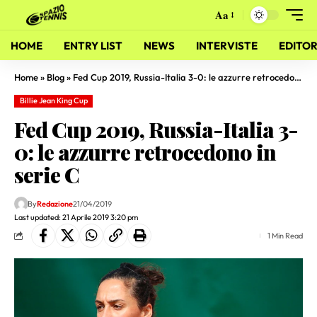
Aa
HOME
ENTRY LIST
NEWS
INTERVISTE
EDITOR
Home
»
Blog
»
Fed Cup 2019, Russia-Italia 3-0: le azzurre retrocedono in serie C
Billie Jean King Cup
Fed Cup 2019, Russia-Italia 3-
0: le azzurre retrocedono in
serie C
By
Redazione
21/04/2019
Last updated: 21 Aprile 2019 3:20 pm
1 Min Read