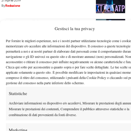
21 Aprile 2019
By
Redazione
Challenger Tallahassee 2019, il tabellone completo: Lorenzi
Gestisci la tua privacy
prima testa di serie
21 Aprile 2019
Per fornire le migliori esperienze, noi e i nostri partner utilizziamo tecnologie come i cookie
By
Redazione
memorizzare e/o accedere alle informazioni del dispositivo. Il consenso a queste tecnologie
permetterà a noi e ai nostri partner di elaborare dati personali come il comportamento durant
navigazione o gli ID univoci su questo sito e di mostrare annunci (non) personalizzati. No
1
2
…
194
195
196
197
198
…
225
22
acconsentire o ritirare il consenso può influire negativamente su alcune caratteristiche e fun
Clicca qui sotto per acconsentire a quanto sopra o per fare scelte dettagliate. Le tue scelte 
applicate solamente a questo sito. È possibile modificare le impostazioni in qualsiasi mome
compreso il ritiro del consenso, utilizzando i pulsanti della Cookie Policy o cliccando sul p
Facebook
gestione del consenso nella parte inferiore dello schermo.
Statistiche
X
Archiviare informazioni su dispositivo e/o accedervi, Misurare le prestazioni degli annun
Misurare le prestazioni dei contenuti, Comprendere il pubblico attraverso statistiche o la
combinazione di dati provenienti da fonti diverse.
Instagram
Marketing