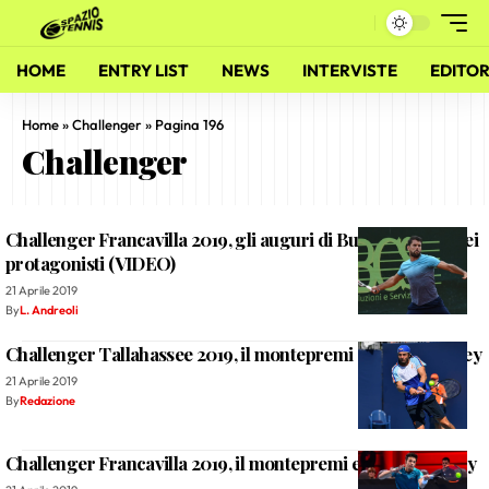
HOME
ENTRY LIST
NEWS
INTERVISTE
EDITOR
Home
»
Challenger
»
Pagina 196
Challenger
Challenger Francavilla 2019, gli auguri di Buona Pasqua dei
protagonisti (VIDEO)
21 Aprile 2019
By
L. Andreoli
Challenger Tallahassee 2019, il montepremi e il prize money
21 Aprile 2019
By
Redazione
Challenger Francavilla 2019, il montepremi e il prize money