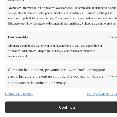
Archiviare informazioni su dispositivo e/o accedervi, Utilizzare dati limitati per la selezi
Youtube
della pubblicità, Creare profili per la pubblicità personalizzata, Utilizzare profili per la
selezione di pubblicità personalizzata, Creare profili per la personalizzazione dei contenut
Utilizzare profili per la selezione di contenuti personalizzati, Sviluppare e migliorare i ser
Funzionalità
Sempre
Abbinare e combinare dati provenienti da altre fonti di dati, Collegare diversi
dispositivi, Identificare i dispositivi in base alle informazioni trasmesse
automaticamente.
Testata giornalistica
registrata Aut-Trib Milano n°
Spazio Tennis
10268 del 15/09/2025
Garantire la sicurezza, prevenire e rilevare frodi, correggere
VIBES MEDIA SRL
Editore:
, P.iva 14250480960
errori, Erogare e presentare pubblicità e contenuto, Salvare
Sempre
Direttore Responsabile: Alessandro Nizegorodcew
e comunicare le scelte sulla privacy.
HOME
ENTRY LIST
Gestisci 1410 fornitori
Per saperne di più su qu
NEWS
WTA
Continua
ATP