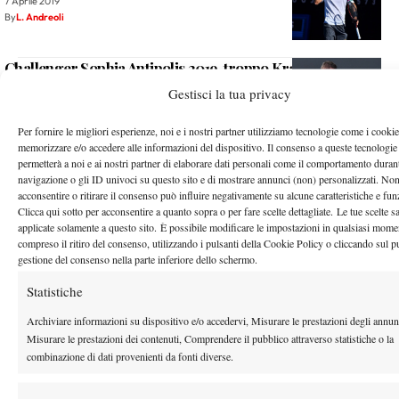
7 Aprile 2019
By
L. Andreoli
Challenger Sophia Antipolis 2019, troppo Krajinovic per
Marcora
Gestisci la tua privacy
6 Aprile 2019
By
Redazione
Per fornire le migliori esperienze, noi e i nostri partner utilizziamo tecnologie come i cookie
memorizzare e/o accedere alle informazioni del dispositivo. Il consenso a queste tecnologie
permetterà a noi e ai nostri partner di elaborare dati personali come il comportamento durant
navigazione o gli ID univoci su questo sito e di mostrare annunci (non) personalizzati. No
2
…
208
209
210
211
212
…
225
22
acconsentire o ritirare il consenso può influire negativamente su alcune caratteristiche e fun
Clicca qui sotto per acconsentire a quanto sopra o per fare scelte dettagliate. Le tue scelte 
applicate solamente a questo sito. È possibile modificare le impostazioni in qualsiasi mome
Facebook
compreso il ritiro del consenso, utilizzando i pulsanti della Cookie Policy o cliccando sul p
gestione del consenso nella parte inferiore dello schermo.
Statistiche
X
Archiviare informazioni su dispositivo e/o accedervi, Misurare le prestazioni degli annun
Misurare le prestazioni dei contenuti, Comprendere il pubblico attraverso statistiche o la
combinazione di dati provenienti da fonti diverse.
Instagram