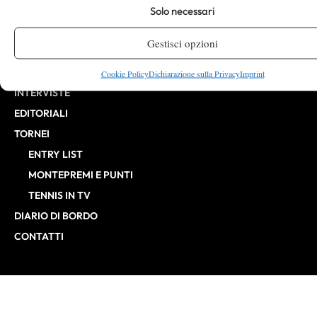
Solo necessari
CHALLENGER
ITF
Gestisci opzioni
BILLIE JEAN KING CUP
ATP FINALS
Cookie Policy
Dichiarazione sulla Privacy
Imprint
INTERVISTE
EDITORIALI
TORNEI
ENTRY LIST
MONTEPREMI E PUNTI
TENNIS IN TV
DIARIO DI BORDO
CONTATTI