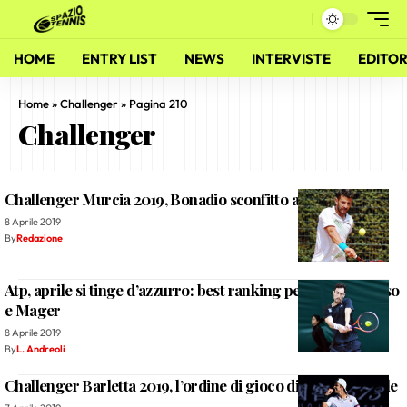
HOME
ENTRY LIST
NEWS
INTERVISTE
EDITOR
Home
»
Challenger
»
Pagina 210
Challenger
Challenger Murcia 2019, Bonadio sconfitto al primo turno
8 Aprile 2019
By
Redazione
Atp, aprile si tinge d’azzurro: best ranking per Baldi, Caruso
e Mager
8 Aprile 2019
By
L. Andreoli
Challenger Barletta 2019, l’ordine di gioco di lunedì 8 aprile