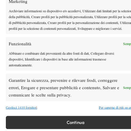
Marketing
Archiviare informazioni su dispositivo e/o accedervi, Utilizzare dati limitati per la selezi
Youtube
della pubblicità, Creare profili per la pubblicità personalizzata, Utilizzare profili per la se
di pubblicità personalizzata, Creare profili per la personalizzazione dei contenuti, Utilizza
profili per la selezione di contenuti personalizzati, Sviluppare e migliorare i servizi.
Funzionalità
Sempr
Abbinare e combinare dati provenienti da altre fonti di dati, Collegare diversi
dispositivi, Identificare i dispositivi in base alle informazioni trasmesse
Testata giornalistica
registrata Aut-Trib Milano n°
Spazio Tennis
automaticamente.
10268 del 15/09/2025
VIBES MEDIA SRL
Editore:
, P.iva 14250480960
Garantire la sicurezza, prevenire e rilevare frodi, correggere
Direttore Responsabile: Alessandro Nizegorodcew
errori, Erogare e presentare pubblicità e contenuto, Salvare e
Sempr
HOME
comunicare le scelte sulla privacy.
ENTRY LIST
Gestisci 1410 fornitori
Per saperne di più su q
NEWS
WTA
Continua
ATP