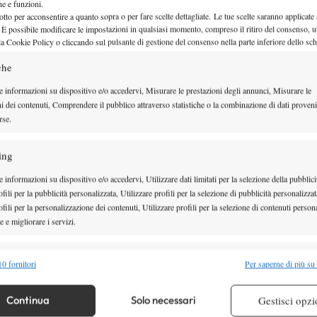
che e funzioni.
otto per acconsentire a quanto sopra o per fare scelte dettagliate. Le tue scelte saranno applicate
 È possibile modificare le impostazioni in qualsiasi momento, compreso il ritiro del consenso, ut
la Cookie Policy o cliccando sul pulsante di gestione del consenso nella parte inferiore dello sc
Montepremi Atp Bruxelles 2025: so
che
punti ranking e prize money
e informazioni su dispositivo e/o accedervi, Misurare le prestazioni degli annunci, Misurare le
ni dei contenuti, Comprendere il pubblico attraverso statistiche o la combinazione di dati proveni
rse.
Il montepremi ed il prize money, con i punti per il ranking, dell’ATP
12 Ottobre 2025
ing
By
Alessio Vinciguerra
 informazioni su dispositivo e/o accedervi, Utilizzare dati limitati per la selezione della pubblici
fili per la pubblicità personalizzata, Utilizzare profili per la selezione di pubblicità personalizzat
fili per la personalizzazione dei contenuti, Utilizzare profili per la selezione di contenuti persona
 e migliorare i servizi.
Montepremi Six Kings Slam 2025:
money e soldi per partecipazione 
alità
Semp
0 fornitori
Per saperne di più su
vittoria
 combinare dati provenienti da altre fonti di dati, Collegare diversi dispositivi,
re i dispositivi in base alle informazioni trasmesse automaticamente.
Continua
Solo necessari
Gestisci opzi
Il montepremi totale e il prize money del Six Kings Slam 2025, torneo