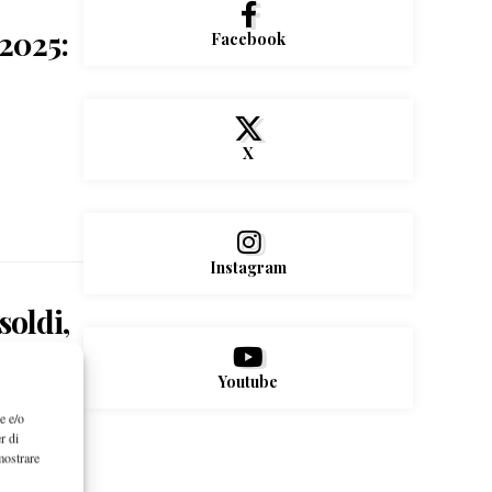
2025:
Facebook
X
Instagram
oldi,
Youtube
 250…
e e/o
r di
mostrare