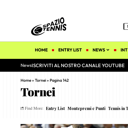
HOME
ENTRY LIST
NEWS
INT
ISCRIVITI AL NOSTRO CANALE YOUTUBE
News
Home
»
Tornei
»
Pagina 142
Tornei
Entry List
Montepremi e Punti
Tennis in 
Find More: