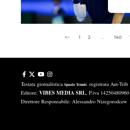
Garanti
Erogare
scelte 
1
2
…
140
Testata giornalistica
registrata Aut-Tri
Spazio Tennis
VIBES MEDIA SRL
Editore:
, P.iva 14250480960
Direttore Responsabile: Alessandro Nizegorodcew