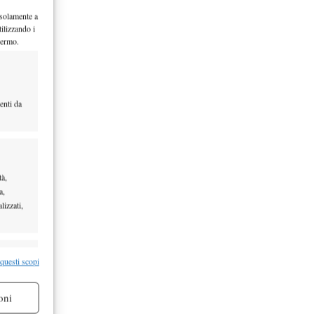
 solamente a
ilizzando i
hermo.
ldi,
enti da
 250…
tà,
a,
lizzati,
 prize
e
re attivo
 questi scopi
oni
 esibizione…