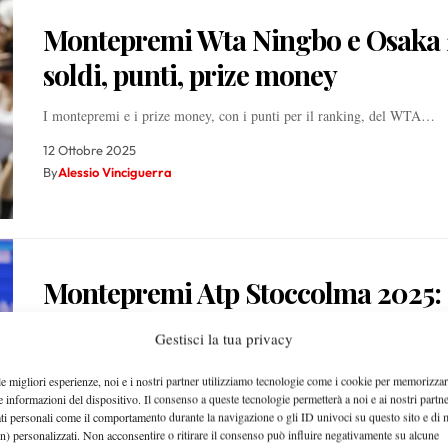
Montepremi Wta Ningbo e Osaka 
soldi, punti, prize money
I montepremi e i prize money, con i punti per il ranking, del WTA…
12 Ottobre 2025
By
Alessio Vinciguerra
Montepremi Atp Stoccolma 2025: s
punti ranking e prize money
Gestisci la tua privacy
Il montepremi ed il prize money, con i punti per il ranking, dell’ATP
le migliori esperienze, noi e i nostri partner utilizziamo tecnologie come i cookie per memorizzar
e informazioni del dispositivo. Il consenso a queste tecnologie permetterà a noi e ai nostri partne
12 Ottobre 2025
ati personali come il comportamento durante la navigazione o gli ID univoci su questo sito e di 
By
Alessio Vinciguerra
n) personalizzati. Non acconsentire o ritirare il consenso può influire negativamente su alcune