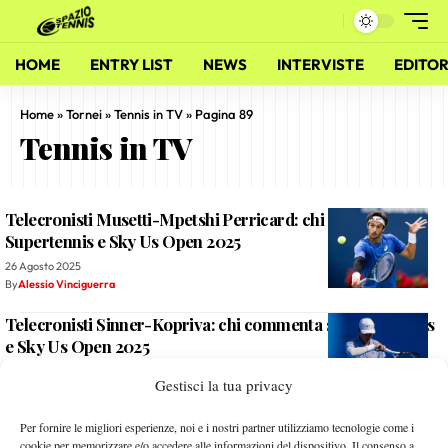
HOME
ENTRY LIST
NEWS
INTERVISTE
EDITOR
Home
»
Tornei
»
Tennis in TV
»
Pagina 89
Tennis in TV
Telecronisti Musetti-Mpetshi Perricard: chi commenta su
Supertennis e Sky Us Open 2025
26 Agosto 2025
By
Alessio Vinciguerra
Telecronisti Sinner-Kopriva: chi commenta su Supertennis
e Sky Us Open 2025
28 Agosto 2025
Gestisci la tua privacy
By
Alessio Vinciguerra
Quando si gioca Bellucci-Alcaraz? Data, orario secondo
Per fornire le migliori esperienze, noi e i nostri partner utilizziamo tecnologie come i
cookie per memorizzare e/o accedere alle informazioni del dispositivo. Il consenso a