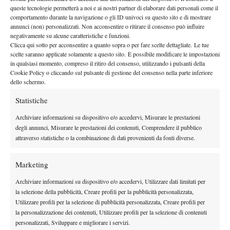
turno Us Open 2025
queste tecnologie permetterà a noi e ai nostri partner di elaborare dati personali come il
26 Agosto 2025
comportamento durante la navigazione o gli ID univoci su questo sito e di mostrare
By
Redazione
annunci (non) personalizzati. Non acconsentire o ritirare il consenso può influire
negativamente su alcune caratteristiche e funzioni.
Telecronisti Us Open su SuperTennis: chi commenta
Clicca qui sotto per acconsentire a quanto sopra o per fare scelte dettagliate. Le tue
scelte saranno applicate solamente a questo sito. È possibile modificare le impostazioni
Cocciaretto, Bellucci e il derby Passaro-Cobolli
in qualsiasi momento, compreso il ritiro del consenso, utilizzando i pulsanti della
25 Agosto 2025
Cookie Policy o cliccando sul pulsante di gestione del consenso nella parte inferiore
By
Redazione
dello schermo.
Statistiche
1
2
…
87
88
89
90
Archiviare informazioni su dispositivo e/o accedervi, Misurare le prestazioni
degli annunci, Misurare le prestazioni dei contenuti, Comprendere il pubblico
attraverso statistiche o la combinazione di dati provenienti da fonti diverse.
Facebook
Marketing
X
Archiviare informazioni su dispositivo e/o accedervi, Utilizzare dati limitati per
la selezione della pubblicità, Creare profili per la pubblicità personalizzata,
Utilizzare profili per la selezione di pubblicità personalizzata, Creare profili per
la personalizzazione dei contenuti, Utilizzare profili per la selezione di contenuti
Instagram
personalizzati, Sviluppare e migliorare i servizi.