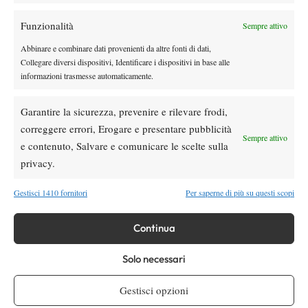
Funzionalità
Sempre attivo
Youtube
Abbinare e combinare dati provenienti da altre fonti di dati,
Collegare diversi dispositivi, Identificare i dispositivi in base alle
informazioni trasmesse automaticamente.
Garantire la sicurezza, prevenire e rilevare frodi,
correggere errori, Erogare e presentare pubblicità
Sempre attivo
e contenuto, Salvare e comunicare le scelte sulla
Testata giornalistica
registrata Aut-Trib Milano n°
Spazio Tennis
privacy.
10268 del 15/09/2025
VIBES MEDIA SRL
Editore:
, P.iva 14250480960
Gestisci 1410 fornitori
Per saperne di più su questi scopi
Direttore Responsabile: Alessandro Nizegorodcew
HOME
Continua
ENTRY LIST
Solo necessari
NEWS
WTA
Gestisci opzioni
ATP