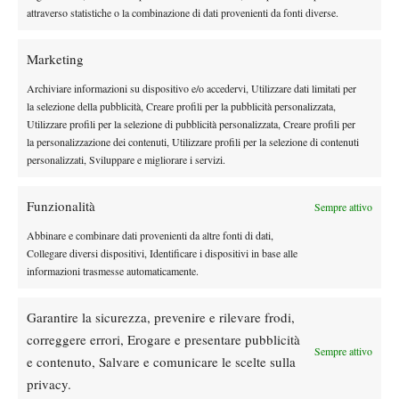
(Alt) Travaglia
vs (Alt) de Jong
attraverso statistiche o la combinazione di dati provenienti da fonti diverse.
Bye vs (2) Mannarino
Marketing
Archiviare informazioni su dispositivo e/o accedervi, Utilizzare dati limitati per
la selezione della pubblicità, Creare profili per la pubblicità personalizzata,
Utilizzare profili per la selezione di pubblicità personalizzata, Creare profili per
la personalizzazione dei contenuti, Utilizzare profili per la selezione di contenuti
DI TENDENZA
personalizzati, Sviluppare e migliorare i servizi.
Atp
News
Masters 1000 Montreal 2026:
Funzionalità
Sempre attivo
Bolelli/Vavassori fuori al primo turno
Abbinare e combinare dati provenienti da altre fonti di dati,
Collegare diversi dispositivi, Identificare i dispositivi in base alle
informazioni trasmesse automaticamente.
News
Masters 1000 Cincinnati 2026: forfait di
Quinn, Sonego entra nel tabellone
Garantire la sicurezza, prevenire e rilevare frodi,
correggere errori, Erogare e presentare pubblicità
Sempre attivo
e contenuto, Salvare e comunicare le scelte sulla
Tennis in TV
privacy.
Masters 1000 Cincinnati 2026: a che ora e