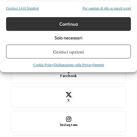
dove vedere il sorteggio del tabellone
Gestisci 1410 fornitori
Per saperne di più su questi scopi
News
Continua
Rusedski sul futuro di Alcaraz: “Non
giocherà lo US Open, forse non lo vedremo
Solo necessari
più nel 2026”
Gestisci opzioni
SOCIAL
Cookie Policy
Dichiarazione sulla Privacy
Imprint
Facebook
X
Instagram