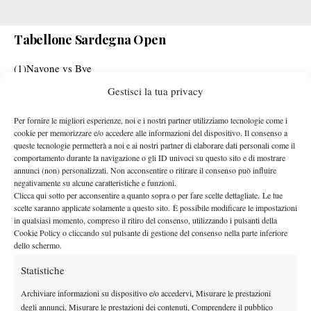
Tabellone Sardegna Open
(1)Navone vs Bye
Berrettini
Kypson vs
Gestisci la tua privacy
Nava vs Dzhumur
Svajda vs (6) Hurkacz
Per fornire le migliori esperienze, noi e i nostri partner utilizziamo tecnologie come i
cookie per memorizzare e/o accedere alle informazioni del dispositivo. Il consenso a
(4) Burruchaga vs Bye
queste tecnologie permetterà a noi e ai nostri partner di elaborare dati personali come il
(Alt) Pellegrino
vs Q
comportamento durante la navigazione o gli ID univoci su questo sito e di mostrare
annunci (non) personalizzati. Non acconsentire o ritirare il consenso può influire
Q vs Kovacevic
negativamente su alcune caratteristiche e funzioni.
Vukic vs (8) Giron
Clicca qui sotto per acconsentire a quanto sopra o per fare scelte dettagliate. Le tue
(WC) Cinà
(7) J. M. Cerundolo vs
scelte saranno applicate solamente a questo sito. È possibile modificare le impostazioni
in qualsiasi momento, compreso il ritiro del consenso, utilizzando i pulsanti della
(Alt) Arnaldi
Q vs
Cookie Policy o cliccando sul pulsante di gestione del consenso nella parte inferiore
(Alt) Echargui vs (Alt) Garin
dello schermo.
Bye vs (3) Borges
Statistiche
(5) Sonego
Bellucci
vs
(WC) Cadenasso
Q vs
Archiviare informazioni su dispositivo e/o accedervi, Misurare le prestazioni
degli annunci, Misurare le prestazioni dei contenuti, Comprendere il pubblico