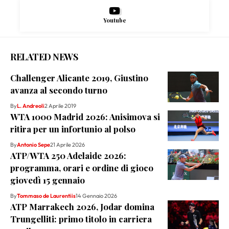
Youtube
RELATED NEWS
Challenger Alicante 2019, Giustino
avanza al secondo turno
By
L. Andreoli
2 Aprile 2019
WTA 1000 Madrid 2026: Anisimova si
ritira per un infortunio al polso
By
Antonio Sepe
21 Aprile 2026
ATP/WTA 250 Adelaide 2026:
programma, orari e ordine di gioco
giovedì 15 gennaio
By
Tommaso de Laurentiis
14 Gennaio 2026
ATP Marrakech 2026, Jodar domina
Trungelliti: primo titolo in carriera