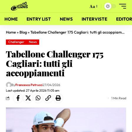
Aa
HOME
ENTRY LIST
NEWS
INTERVISTE
EDITOR
Home
»
Blog
»
Tabellone Challenger 175 Cagliari: tutti gli accoppiamenti
Challenger
News
Tabellone Challenger 175
Cagliari: tutti gli
accoppiamenti
By
Francesco Petrucci
27/04/2026
Last updated: 27 Aprile 2026 11:05 am
1 Min Read