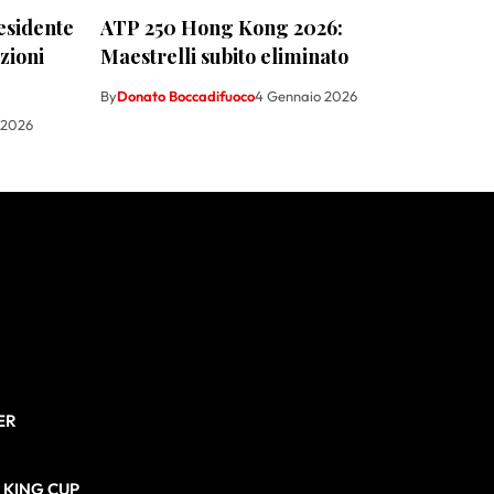
esidente
ATP 250 Hong Kong 2026:
zioni
Maestrelli subito eliminato
By
Donato Boccadifuoco
4 Gennaio 2026
 2026
ER
N KING CUP