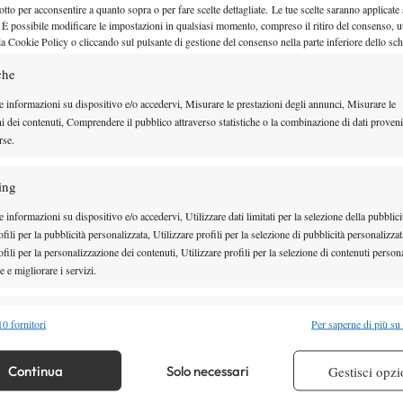
otto per acconsentire a quanto sopra o per fare scelte dettagliate. Le tue scelte saranno applicate
ale del singolare femminile e all’ultimo atto del
 È possibile modificare le impostazioni in qualsiasi momento, compreso il ritiro del consenso, ut
ra Andreeva
Maja Chwalinska
e
, entrambe a
la Cookie Policy o cliccando sul pulsante di gestione del consenso nella parte inferiore dello sc
a carriera.
che
e informazioni su dispositivo e/o accedervi, Misurare le prestazioni degli annunci, Misurare le
ni dei contenuti, Comprendere il pubblico attraverso statistiche o la combinazione di dati proveni
rse.
ing
 informazioni su dispositivo e/o accedervi, Utilizzare dati limitati per la selezione della pubblici
fili per la pubblicità personalizzata, Utilizzare profili per la selezione di pubblicità personalizzat
fili per la personalizzazione dei contenuti, Utilizzare profili per la selezione di contenuti persona
 e migliorare i servizi.
alità
Semp
0 fornitori
Per saperne di più su
 combinare dati provenienti da altre fonti di dati, Collegare diversi dispositivi,
PLETO
re i dispositivi in base alle informazioni trasmesse automaticamente.
Continua
Solo necessari
Gestisci opzi