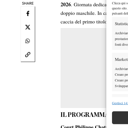
Clicca qui s
2026
SHARE
. Giornata dedicata alla fin
questo sito.
Mir
doppio maschile. In campo
pulsanti del
caccia del primo titolo Slam dell
Statisti
Archiviar
prestazio
fonti dive
Market
Archiviare
Creare pro
Creare pro
Sviluppare
Funzion
Gestisci 141
Abbinare e
IL PROGRAMMA COM
Identifica
Court Philippe Chatrier