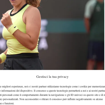
Gestisci la tua privacy
le migliori esperienze, noi e i nostri partner utilizziamo tecnologie come i cookie per memorizzar
e informazioni del dispositivo. Il consenso a queste tecnologie permetterà a noi e ai nostri partne
ati personali come il comportamento durante la navigazione o gli ID univoci su questo sito e di 
n) personalizzati. Non acconsentire o ritirare il consenso può influire negativamente su alcune
sabato 6 giugno
Roland Garros
ne di gioco di
al
che e funzioni.