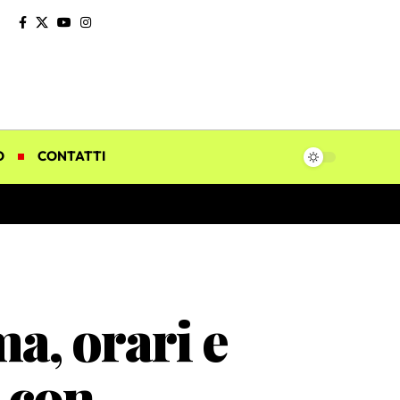
O
CONTATTI
, orari e
 con