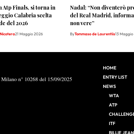
 Atp Finals, si torna in
Nadal: “Non diventerò pr
Reggio Calabria scelta
del Real Madrid, informa
de del 2026
non vere”
Nicotera
21 Maggio 2026
By
Tommaso de Laurentiis
13 Maggio
HOME
ENTRY LIST
b Milano n° 10268 del 15/09/2025
NEWS
WTA
ATP
CHALLENG
ITF
BILLIE JEA