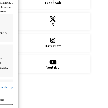
 solamente a
Facebook
ilizzando i
hermo.
X
enti da
Instagram
tà,
a,
Youtube
lizzati,
re attivo
 questi scopi
oni