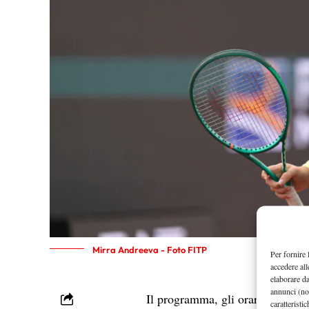
Mirra Andreeva - Foto FITP
Per fornire 
accedere all
elaborare d
annunci (no
Il programma, gli orari e l’ordi
caratteristi