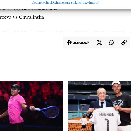
re la sicurezza, prevenire e rilevare frodi, correggere errori,
Cookie Policy
Dichiarazione sulla Privacy
Imprint
los vs (2) Heliovaara/Patten
 e presentare pubblicità e contenuto, Salvare e comunicare le
Semp
dreeva vs Chwalinska
sulla privacy.
Facebook