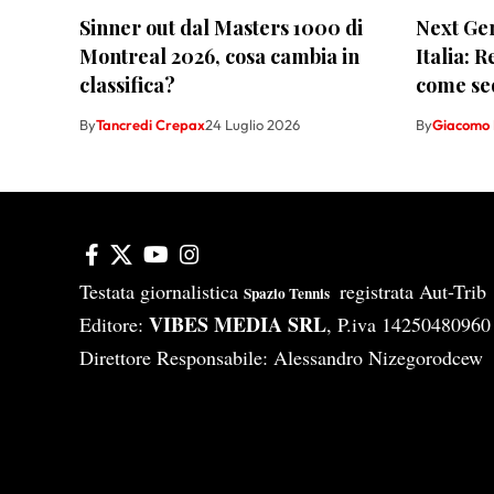
Sinner out dal Masters 1000 di
Next Gen
Montreal 2026, cosa cambia in
Italia: 
classifica?
come se
By
Tancredi Crepax
24 Luglio 2026
By
Giacomo 
Testata giornalistica
registrata Aut-Tri
Spazio Tennis
VIBES MEDIA SRL
Editore:
, P.iva 14250480960
Direttore Responsabile: Alessandro Nizegorodcew