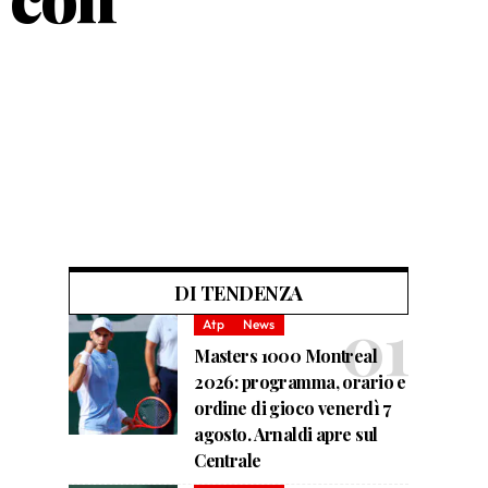
DI TENDENZA
Atp
News
Masters 1000 Montreal
2026: programma, orario e
ordine di gioco venerdì 7
agosto. Arnaldi apre sul
Centrale