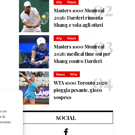
Atp
News
Masters 1000 Montreal
2026: Darderi rimonta
Shang e vola agli ottavi
Atp
News
Masters 1000 Montreal
2026: medical time out per
Shang contro Darderi
News
Wta
WTA 1000 Toronto 2026:
pioggia pesante, gioco
sospeso
e e/o
r di
SOCIAL
mostrare