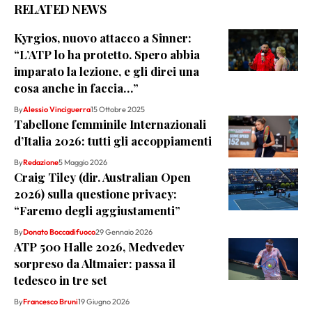
RELATED NEWS
Kyrgios, nuovo attacco a Sinner:
“L’ATP lo ha protetto. Spero abbia
imparato la lezione, e gli direi una
cosa anche in faccia…”
By
Alessio Vinciguerra
15 Ottobre 2025
Tabellone femminile Internazionali
d’Italia 2026: tutti gli accoppiamenti
By
Redazione
5 Maggio 2026
Craig Tiley (dir. Australian Open
2026) sulla questione privacy:
“Faremo degli aggiustamenti”
By
Donato Boccadifuoco
29 Gennaio 2026
ATP 500 Halle 2026, Medvedev
sorpreso da Altmaier: passa il
tedesco in tre set
By
Francesco Bruni
19 Giugno 2026