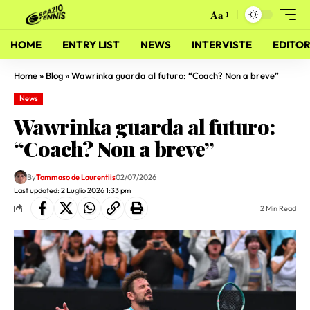
Aa
HOME
ENTRY LIST
NEWS
INTERVISTE
EDITOR
Home
»
Blog
»
Wawrinka guarda al futuro: “Coach? Non a breve”
News
Wawrinka guarda al futuro:
“Coach? Non a breve”
By
Tommaso de Laurentiis
02/07/2026
Last updated: 2 Luglio 2026 1:33 pm
2 Min Read