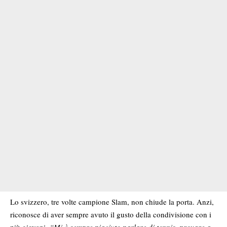
Lo svizzero, tre volte campione Slam, non chiude la porta. Anzi,
riconosce di aver sempre avuto il gusto della condivisione con i
più giovani.
“Mi è sempre piaciuto parlare di tennis, provare a