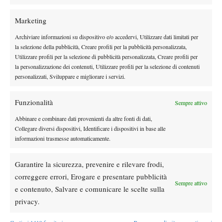
Marketing
DI TENDENZA
Archiviare informazioni su dispositivo e/o accedervi, Utilizzare dati limitati per
la selezione della pubblicità, Creare profili per la pubblicità personalizzata,
Atp
News
Utilizzare profili per la selezione di pubblicità personalizzata, Creare profili per
Effetto Montreal: forfait e sorprese
la personalizzazione dei contenuti, Utilizzare profili per la selezione di contenuti
spazzano via la Top 10, Shelton prova a
personalizzati, Sviluppare e migliorare i servizi.
resistere
Funzionalità
Sempre attivo
News
Dalle porte dell’eliminazione alla gloria:
Abbinare e combinare dati provenienti da altre fonti di dati,
Norrie scrive la sua favola a Montreal,
Collegare diversi dispositivi, Identificare i dispositivi in base alle
rimonta folle su de Minaur
informazioni trasmesse automaticamente.
News
Wta
Garantire la sicurezza, prevenire e rilevare frodi,
Paolini salta il WTA 1000 di Cincinnati, non
correggere errori, Erogare e presentare pubblicità
difenderà la finale del 2025
Sempre attivo
e contenuto, Salvare e comunicare le scelte sulla
privacy.
Atp
News
Masters 1000 Montreal 2026: programma,