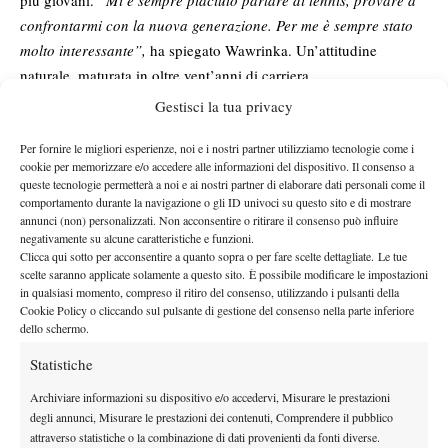
confrontarmi con la nuova generazione. Per me è sempre stato
molto interessante”,
ha spiegato Wawrinka. Un’attitudine
naturale, maturata in oltre vent’anni di carriera.
Per ora, però, il passaggio in panchina non è nei suoi programmi
Gestisci la tua privacy
immediati.
“Mi piace restituire qualcosa, se posso aiutare in un
modo o nell’altro. È sempre stato qualcosa che ho apprezzato
Per fornire le migliori esperienze, noi e i nostri partner utilizziamo tecnologie come i
cookie per memorizzare e/o accedere alle informazioni del dispositivo. Il consenso a
nella mia carriera”
, ha aggiunto Stan. Poi la precisazione, netta:
queste tecnologie permetterà a noi e ai nostri partner di elaborare dati personali come il
“Penso che diventare coach non sia qualcosa che accadrà a
comportamento durante la navigazione o gli ID univoci su questo sito e di mostrare
annunci (non) personalizzati. Non acconsentire o ritirare il consenso può influire
breve, questo è sicuro. Tra qualche anno non lo so, ma l’anno
negativamente su alcune caratteristiche e funzioni.
prossimo certamente no”.
Clicca qui sotto per acconsentire a quanto sopra o per fare scelte dettagliate. Le tue
Wawrinka, dunque, immagina un futuro nel tennis, ma senza
scelte saranno applicate solamente a questo sito. È possibile modificare le impostazioni
in qualsiasi momento, compreso il ritiro del consenso, utilizzando i pulsanti della
fretta. Prima di guidare qualcuno da bordo campo, vuole
Cookie Policy o cliccando sul pulsante di gestione del consenso nella parte inferiore
scegliere tempi e modalità di un nuovo capitolo. Perché
dello schermo.
l’esperienza c’è, il carisma anche. Ma il giocatore, almeno per il
Statistiche
momento, non ha ancora finito di parlare con la racchetta.
Archiviare informazioni su dispositivo e/o accedervi, Misurare le prestazioni
degli annunci, Misurare le prestazioni dei contenuti, Comprendere il pubblico
attraverso statistiche o la combinazione di dati provenienti da fonti diverse.