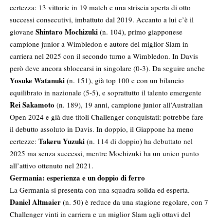
certezza: 13 vittorie in 19 match e una striscia aperta di otto
successi consecutivi, imbattuto dal 2019. Accanto a lui c’è il
Shintaro Mochizuki
giovane
(n. 104), primo giapponese
campione junior a Wimbledon e autore del miglior Slam in
carriera nel 2025 con il secondo turno a Wimbledon. In Davis
però deve ancora sbloccarsi in singolare (0-3). Da seguire anche
Yosuke Watanuki
(n. 151), già top 100 e con un bilancio
equilibrato in nazionale (5-5), e soprattutto il talento emergente
Rei Sakamoto
(n. 189), 19 anni, campione junior all’Australian
Open 2024 e già due titoli Challenger conquistati: potrebbe fare
il debutto assoluto in Davis. In doppio, il Giappone ha meno
Takeru Yuzuki
certezze:
(n. 114 di doppio) ha debuttato nel
2025 ma senza successi, mentre Mochizuki ha un unico punto
all’attivo ottenuto nel 2021.
Germania: esperienza e un doppio di ferro
La Germania si presenta con una squadra solida ed esperta.
Daniel Altmaier
(n. 50) è reduce da una stagione regolare, con 7
Challenger vinti in carriera e un miglior Slam agli ottavi del