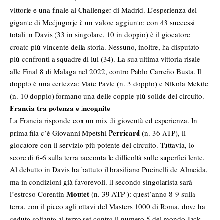
vittorie e una finale al Challenger di Madrid. L’esperienza del
gigante di Medjugorje è un valore aggiunto: con 43 successi
totali in Davis (33 in singolare, 10 in doppio) è il giocatore
croato più vincente della storia. Nessuno, inoltre, ha disputato
più confronti a squadre di lui (34). La sua ultima vittoria risale
alle Final 8 di Malaga nel 2022, contro Pablo Carreño Busta. Il
doppio è una certezza: Mate Pavic (n. 3 doppio) e Nikola Mektic
(n. 10 doppio) formano una delle coppie più solide del circuito.
Francia tra potenza e incognite
La Francia risponde con un mix di gioventù ed esperienza. In
Perricard
prima fila c’è Giovanni Mpetshi
(n. 36 ATP), il
giocatore con il servizio più potente del circuito. Tuttavia, lo
score di 6-6 sulla terra racconta le difficoltà sulle superfici lente.
Al debutto in Davis ha battuto il brasiliano Pucinelli de Almeida,
ma in condizioni già favorevoli. Il secondo singolarista sarà
Moutet
l’estroso Corentin
(n. 39 ATP ): quest’anno 8-9 sulla
terra, con il picco agli ottavi del Masters 1000 di Roma, dove ha
ceduto soltanto al terzo set contro il numero 5 del mondo Jack