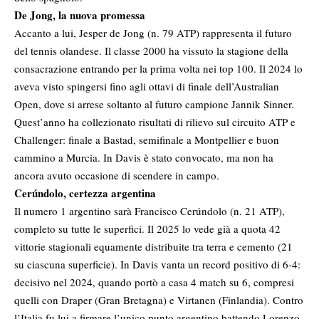
De Jong, la nuova promessa
Accanto a lui, Jesper de Jong (n. 79 ATP) rappresenta il futuro
del tennis olandese. Il classe 2000 ha vissuto la stagione della
consacrazione entrando per la prima volta nei top 100. Il 2024 lo
aveva visto spingersi fino agli ottavi di finale dell’Australian
Open, dove si arrese soltanto al futuro campione Jannik Sinner.
Quest’anno ha collezionato risultati di rilievo sul circuito ATP e
Challenger: finale a Bastad, semifinale a Montpellier e buon
cammino a Murcia. In Davis è stato convocato, ma non ha
ancora avuto occasione di scendere in campo.
Cerúndolo, certezza argentina
Il numero 1 argentino sarà Francisco Cerúndolo (n. 21 ATP),
completo su tutte le superfici. Il 2025 lo vede già a quota 42
vittorie stagionali equamente distribuite tra terra e cemento (21
su ciascuna superficie). In Davis vanta un record positivo di 6-4:
decisivo nel 2024, quando portò a casa 4 match su 6, compresi
quelli con Draper (Gran Bretagna) e Virtanen (Finlandia). Contro
l’Italia fu lui a firmare l’unico punto argentino battendo Lorenzo