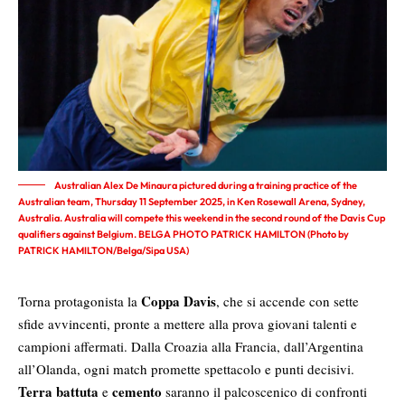
Australian Alex De Minaura pictured during a training practice of the
Australian team, Thursday 11 September 2025, in Ken Rosewall Arena, Sydney,
Australia. Australia will compete this weekend in the second round of the Davis Cup
qualifiers against Belgium. BELGA PHOTO PATRICK HAMILTON (Photo by
PATRICK HAMILTON/Belga/Sipa USA)
Coppa Davis
Torna protagonista la
, che si accende con sette
sfide avvincenti, pronte a mettere alla prova giovani talenti e
campioni affermati. Dalla Croazia alla Francia, dall’Argentina
all’Olanda, ogni match promette spettacolo e punti decisivi.
Terra battuta
cemento
e
saranno il palcoscenico di confronti