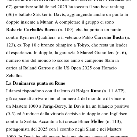
67) garantisce solidità: nel 2025 ha toccato il suo best ranking
(36) e battuto Stricker in Davis, aggiungendo anche un punto in
doppio insieme a Munar. A completare il gruppo ci sono
Roberto Carballés Baena
(n. 109), che ha portato un punto
Carreño Busta
contro Kym nei Qualifiers, e il veterano Pablo
(n.
123), ex Top 10 e bronzo olimpico a Tokyo, che resta un leader
di esperienza. In doppio, la garanzia è Marcel Granollers (n. 6),
numero uno del mondo lo scorso anno e campione Slam in
carica al Roland Garros e allo US Open 2025 con Horacio
Zeballos.
La Danimarca punta su Rune
Rune
I danesi rispondono con il talento di Holger
(n. 11 ATP),
già capace di arrivare fino al numero 4 del mondo e di vincere
un Masters 1000 a Parigi-Bercy. In Davis ha un bilancio positivo
(9-3) ed è reduce dalla vittoria decisiva in doppio con Ingildsen
Møller
contro la Serbia. Accanto a lui cresce Elmer
(n. 113),
protagonista del 2025 con l’esordio negli Slam e nei Masters
1000. In Davis ha già messo insieme cinque successi, compreso