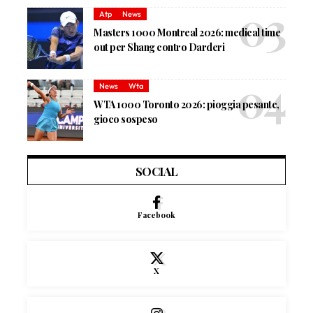
Atp
News
Masters 1000 Montreal 2026: medical time
out per Shang contro Darderi
News
Wta
WTA 1000 Toronto 2026: pioggia pesante,
gioco sospeso
SOCIAL
Facebook
X