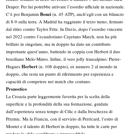
Draper. Per lui potrebbe arrivare l’esordio ufficiale in nazionale.
Bonzi
C’è poi Benjamin
(n. 45 ATP), anch’egli con un bilancio
di 8-9 sulla terra. A Madrid ha raggiunto il terzo turno, fermato
dal ritiro contro Taylor Fritz. In Davis, dopo l’esordio vincente
nel 2022 contro l’ecuadoriano Cayetano March, non ha più
brillato in singolare, ma in doppio ha dato un contributo
importante quest’anno, battendo in coppia con Herbert il duo
brasiliano Melo-Matos. Infine, il vero jolly transalpino: Pierre-
Herbert
Hugues
(n. 108 doppio), ex numero 2 al mondo in
doppio, che resta un punto di riferimento per esperienza e
capacità di competere nei match che contano.
Pronostico
La Croazia parte leggermente favorita per la scelta della
superficie e la profondità della sua formazione, guidata
dall’esperienza senza tempo di Cilic e dalla freschezza di
Prizmic. Ma la Francia, con il servizio di Perricard, l’estro di
Moutet e il talento di Herbert in doppio, ha tutte le carte per
rendere la sfida equilibrata e imprevedibile.