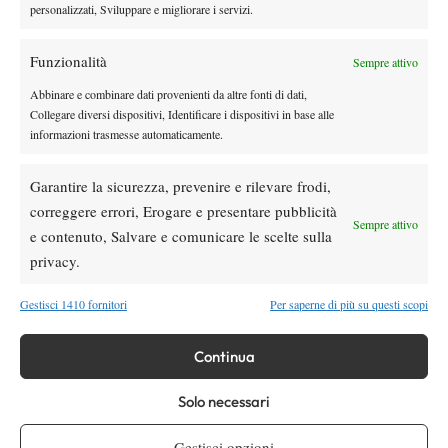
personalizzati, Sviluppare e migliorare i servizi.
Funzionalità
Sempre attivo
Abbinare e combinare dati provenienti da altre fonti di dati,
Marton Fucsovics (foto Panunzio)
Collegare diversi dispositivi, Identificare i dispositivi in base alle
Ungheria e Austria
La sfida tra
si preannuncia equilibrata, con
informazioni trasmesse automaticamente.
entrambe le nazioni pronte a schierare giocatori in crescita e
veterani affidabili.
Garantire la sicurezza, prevenire e rilevare frodi,
Ungheria: La freschezza e l’estro di Marozsan e l’esperienza
correggere errori, Erogare e presentare pubblicità
di Fucsovics
Sempre attivo
e contenuto, Salvare e comunicare le scelte sulla
Fabian Marozsan
Il leader del team magiaro è
(n. 56 ATP),
privacy.
salito fino alla posizione n. 36 lo scorso anno. Nel 2025 ha
ottenuto buoni risultati nei tornei ATP 250, spingendosi ai quarti
Gestisci 1410 fornitori
Per saperne di più su questi scopi
a Montpellier e Marbella, confermando la sua competitività sul
cemento e sulla terra. In Davis ha ottenuto la sua ultima vittoria
Continua
contro il canadese Alexis Galarneau. Accanto a lui ci sarà il
Marton Fucsovics
veterano
(n. 59), tornato competitivo con la
Solo necessari
vittoria a Bucarest nel 2024. Nel 2025 ha raggiunto gli ottavi
Gestisci opzioni