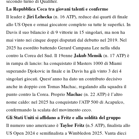
secondo turno di Qualifier.
La Repubblica Ceca tra giovani talenti e conferme
Jiri Lehecka
Il leader è
(n. 16 ATP), reduce dai quarti di finale
allo US Open e ormai giocatore completo su tutte le superfici. In
Davis il suo bilancio è di 9 vittorie in 15 singolari, ma non ha
mai vinto nei cinque doppi disputati dal debutto nel 2019. Nel
2025 ha esordito battendo Gerard Campana Lee nella sfida
Jakub Mensik
contro la Corea del Sud. Il 19enne
(n. 17 ATP) è
in rampa di lancio: ha conquistato il Masters 1000 di Miami
superando Djokovic in finale e in Davis ha già vinto 3 dei 4
singolari giocati. Quest’anno ha dato un contributo decisivo
anche in doppio con Tomas Machac, regalando alla squadra il
Machac
punto contro la Corea. Proprio
(n. 22 ATP) è l’altro
nome caldo: nel 2025 ha conquistato l’ATP 500 di Acapulco,
confermando la scalata del movimento ceco.
Gli Stati Uniti si affidano a Fritz e alla soldità del gruppo
Taylor Fritz (
Il numero uno americano è
n.5 ATP), finalista allo
US Open 2024 e semifinalista a Wimbledon 2025. Vanta dieci