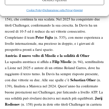
all’Australian Open, mostrando ancora solidità fisica e mentale.
In Davis è il secondo ungherese di sempre per vittorie
Cookie Policy
Dichiarazione sulla Privacy
Imprint
Zsombor Piros
complessive. Grande attenzione anche su
(n.
154), che continua la sua scalata. Nel 2025 ha conquistato due
titoli Challenger, confermando la sua crescita. In Davis ha un
record di 10-5 ed è reduce da sei vittorie consecutive.
Peter Fajta
Completano il team
(n. 535), con meno esperienza a
livello internazionale, ma prezioso in doppio, e i giovani di
prospettiva pronti a farsi spazio.
Austria- il nuovo volto di Misolic e la solidità di Ofner
Filip Misolic
La squadra austriaca si affida a
(n. 94), semifinalista
a Lione nel 2025 e autore di un ottimo Roland Garros, dove ha
raggiunto il terzo turno. In Davis ha sempre risposto presente,
Sebastian Ofner
con due vittorie su due. Alle sue spalle c’è
(n.
139), finalista a Maiorca nel 2024. Quest’anno ha confermato
buone prestazioni nei Challenger, pur faticando a livello ATP. La
Jurij
sua solidità può rivelarsi decisiva nei match più equilibrati.
Rodionov
(n. 158) porta in dote otto titoli Challenger in carriera