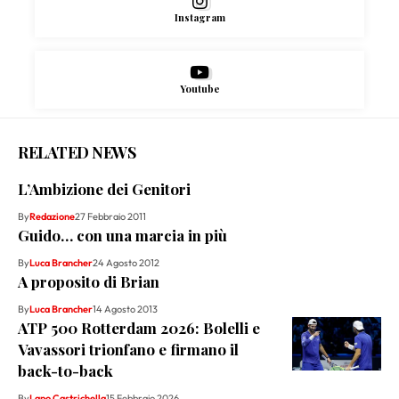
Instagram
Youtube
RELATED NEWS
L’Ambizione dei Genitori
By
Redazione
27 Febbraio 2011
Guido… con una marcia in più
By
Luca Brancher
24 Agosto 2012
A proposito di Brian
By
Luca Brancher
14 Agosto 2013
ATP 500 Rotterdam 2026: Bolelli e
Vavassori trionfano e firmano il
back-to-back
By
Lapo Castrichella
15 Febbraio 2026