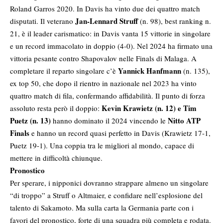
Roland Garros 2020. In Davis ha vinto due dei quattro match
Jan-Lennard Struff
disputati. Il veterano
(n. 98), best ranking n.
21, è il leader carismatico: in Davis vanta 15 vittorie in singolare
e un record immacolato in doppio (4-0). Nel 2024 ha firmato una
vittoria pesante contro Shapovalov nelle Finals di Malaga. A
Yannick Hanfmann
completare il reparto singolare c’è
(n. 135),
ex top 50, che dopo il rientro in nazionale nel 2023 ha vinto
quattro match di fila, confermando affidabilità. Il punto di forza
Kevin Krawietz (n. 12) e Tim
assoluto resta però il doppio:
Puetz (n. 13)
Nitto ATP
hanno dominato il 2024 vincendo le
Finals
e hanno un record quasi perfetto in Davis (Krawietz 17-1,
Puetz 19-1). Una coppia tra le migliori al mondo, capace di
mettere in difficoltà chiunque.
Pronostico
Per sperare, i nipponici dovranno strappare almeno un singolare
“di troppo” a Struff o Altmaier, e confidare nell’esplosione del
talento di Sakamoto. Ma sulla carta la Germania parte con i
favori del pronostico, forte di una squadra più completa e rodata.