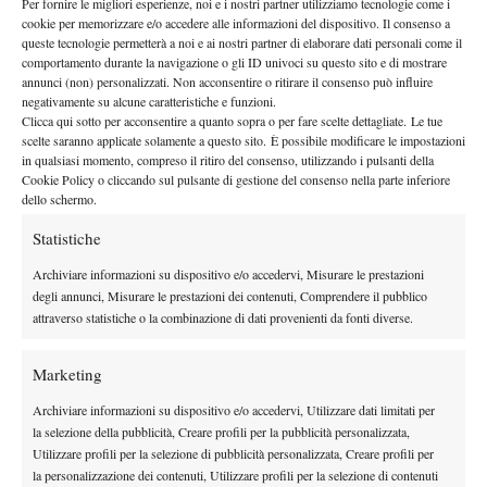
Per fornire le migliori esperienze, noi e i nostri partner utilizziamo tecnologie come i
già dato grandi garanzie: insieme vantano 6 vittorie e solo 2
cookie per memorizzare e/o accedere alle informazioni del dispositivo. Il consenso a
sconfitte.
queste tecnologie permetterà a noi e ai nostri partner di elaborare dati personali come il
Pronostico
comportamento durante la navigazione o gli ID univoci su questo sito e di mostrare
annunci (non) personalizzati. Non acconsentire o ritirare il consenso può influire
La Repubblica Ceca arriva a Delray Beach forte dell’entusiasmo
negativamente su alcune caratteristiche e funzioni.
dei suoi giovani e dei risultati recenti, mentre gli Stati Uniti
Clicca qui sotto per acconsentire a quanto sopra o per fare scelte dettagliate. Le tue
scelte saranno applicate solamente a questo sito. È possibile modificare le impostazioni
possono contare sulla solidità di Fritz e sull’esperienza
in qualsiasi momento, compreso il ritiro del consenso, utilizzando i pulsanti della
straordinaria nel doppio. La superficie veloce sembra favorire gli
Cookie Policy o cliccando sul pulsante di gestione del consenso nella parte inferiore
americani, ma il talento emergente dei cechi promette di rendere
dello schermo.
la sfida equilibrata e spettacolare.
Statistiche
UNGHERIA-AUSTRIA: ESPERIENZA CONTRO
Archiviare informazioni su dispositivo e/o accedervi, Misurare le prestazioni
GIOVANI
degli annunci, Misurare le prestazioni dei contenuti, Comprendere il pubblico
attraverso statistiche o la combinazione di dati provenienti da fonti diverse.
Marketing
Archiviare informazioni su dispositivo e/o accedervi, Utilizzare dati limitati per
la selezione della pubblicità, Creare profili per la pubblicità personalizzata,
Utilizzare profili per la selezione di pubblicità personalizzata, Creare profili per
la personalizzazione dei contenuti, Utilizzare profili per la selezione di contenuti