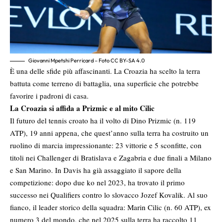
Giovanni Mpetshi Perricard – Foto CC BY-SA 4.0
È una delle sfide più affascinanti. La Croazia ha scelto la terra
battuta come terreno di battaglia, una superficie che potrebbe
favorire i padroni di casa.
La Croazia si affida a Prizmic e al mito Cilic
Il futuro del tennis croato ha il volto di Dino Prizmic (n. 119
ATP), 19 anni appena, che quest’anno sulla terra ha costruito un
ruolino di marcia impressionante: 23 vittorie e 5 sconfitte, con
titoli nei Challenger di Bratislava e Zagabria e due finali a Milano
e San Marino. In Davis ha già assaggiato il sapore della
competizione: dopo due ko nel 2023, ha trovato il primo
successo nei Qualifiers contro lo slovacco Jozef Kovalik. Al suo
fianco, il leader storico della squadra: Marin Cilic (n. 60 ATP), ex
numero 3 del mondo, che nel 2025 sulla terra ha raccolto 11