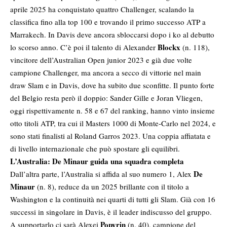
aprile 2025 ha conquistato quattro Challenger, scalando la
classifica fino alla top 100 e trovando il primo successo ATP a
Marrakech. In Davis deve ancora sbloccarsi dopo i ko al debutto
Blockx
lo scorso anno. C’è poi il talento di Alexander
(n. 118),
vincitore dell’Australian Open junior 2023 e già due volte
campione Challenger, ma ancora a secco di vittorie nel main
draw Slam e in Davis, dove ha subito due sconfitte. Il punto forte
del Belgio resta però il doppio: Sander Gille e Joran Vliegen,
oggi rispettivamente n. 58 e 67 del ranking, hanno vinto insieme
otto titoli ATP, tra cui il Masters 1000 di Monte-Carlo nel 2024, e
sono stati finalisti al Roland Garros 2023. Una coppia affiatata e
di livello internazionale che può spostare gli equilibri.
L’Australia: De Minaur guida una squadra completa
De
Dall’altra parte, l’Australia si affida al suo numero 1, Alex
Minaur
(n. 8), reduce da un 2025 brillante con il titolo a
Washington e la continuità nei quarti di tutti gli Slam. Già con 16
successi in singolare in Davis, è il leader indiscusso del gruppo.
Popyrin
A supportarlo ci sarà Alexei
(n. 40), campione del