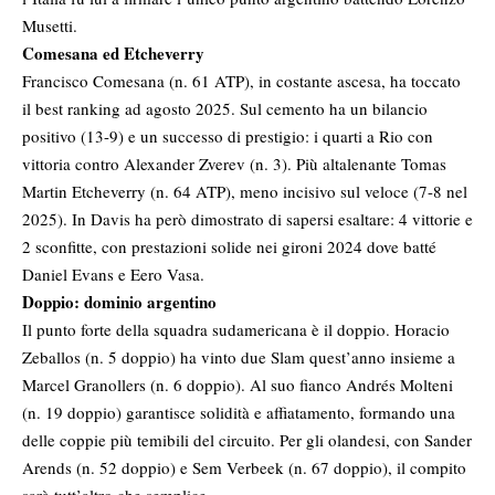
Musetti.
Comesana ed Etcheverry
Francisco Comesana (n. 61 ATP), in costante ascesa, ha toccato
il best ranking ad agosto 2025. Sul cemento ha un bilancio
positivo (13-9) e un successo di prestigio: i quarti a Rio con
vittoria contro Alexander Zverev (n. 3). Più altalenante Tomas
Martin Etcheverry (n. 64 ATP), meno incisivo sul veloce (7-8 nel
2025). In Davis ha però dimostrato di sapersi esaltare: 4 vittorie e
2 sconfitte, con prestazioni solide nei gironi 2024 dove batté
Daniel Evans e Eero Vasa.
Doppio: dominio argentino
Il punto forte della squadra sudamericana è il doppio. Horacio
Zeballos (n. 5 doppio) ha vinto due Slam quest’anno insieme a
Marcel Granollers (n. 6 doppio). Al suo fianco Andrés Molteni
(n. 19 doppio) garantisce solidità e affiatamento, formando una
delle coppie più temibili del circuito. Per gli olandesi, con Sander
Arends (n. 52 doppio) e Sem Verbeek (n. 67 doppio), il compito