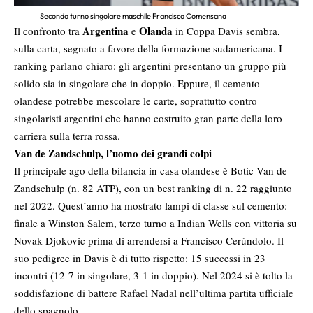
Secondo turno singolare maschile Francisco Comensana
Argentina
Olanda
Il confronto tra
e
in Coppa Davis sembra,
sulla carta, segnato a favore della formazione sudamericana. I
ranking parlano chiaro: gli argentini presentano un gruppo più
solido sia in singolare che in doppio. Eppure, il cemento
olandese potrebbe mescolare le carte, soprattutto contro
singolaristi argentini che hanno costruito gran parte della loro
carriera sulla terra rossa.
Van de Zandschulp, l’uomo dei grandi colpi
Il principale ago della bilancia in casa olandese è Botic Van de
Zandschulp (n. 82 ATP), con un best ranking di n. 22 raggiunto
nel 2022. Quest’anno ha mostrato lampi di classe sul cemento:
finale a Winston Salem, terzo turno a Indian Wells con vittoria su
Novak Djokovic prima di arrendersi a Francisco Cerúndolo. Il
suo pedigree in Davis è di tutto rispetto: 15 successi in 23
incontri (12-7 in singolare, 3-1 in doppio). Nel 2024 si è tolto la
soddisfazione di battere Rafael Nadal nell’ultima partita ufficiale
dello spagnolo.