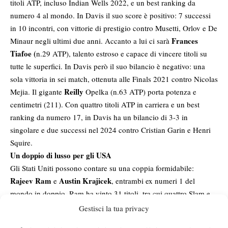
titoli ATP, incluso Indian Wells 2022, e un best ranking da
numero 4 al mondo. In Davis il suo score è positivo: 7 successi
in 10 incontri, con vittorie di prestigio contro Musetti, Orlov e De
Frances
Minaur negli ultimi due anni. Accanto a lui ci sarà
Tiafoe (
n.29 ATP), talento estroso e capace di vincere titoli su
tutte le superfici. In Davis però il suo bilancio è negativo: una
sola vittoria in sei match, ottenuta alle Finals 2021 contro Nicolas
Reilly
Mejia. Il gigante
Opelka (n.63 ATP) porta potenza e
centimetri (211). Con quattro titoli ATP in carriera e un best
ranking da numero 17, in Davis ha un bilancio di 3-3 in
singolare e due successi nel 2024 contro Cristian Garin e Henri
Squire.
Un doppio di lusso per gli USA
Gli Stati Uniti possono contare su una coppia formidabile:
Rajeev Ram
Austin Krajicek
e
, entrambi ex numeri 1 del
mondo in doppio. Ram ha vinto 31 titoli, tra cui quattro Slam e
due Finals con Joe Salisbury, mentre Krajicek si è imposto al
Gestisci la tua privacy
Roland Garros 2023 in coppia con Dodig. In Davis i due hanno