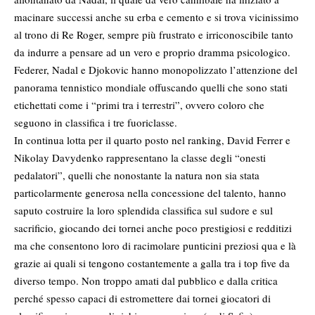
macinare successi anche su erba e cemento e si trova vicinissimo
al trono di Re Roger, sempre più frustrato e irriconoscibile tanto
da indurre a pensare ad un vero e proprio dramma psicologico.
Federer, Nadal e Djokovic hanno monopolizzato l’attenzione del
panorama tennistico mondiale offuscando quelli che sono stati
etichettati come i “primi tra i terrestri”, ovvero coloro che
seguono in classifica i tre fuoriclasse.
In continua lotta per il quarto posto nel ranking, David Ferrer e
Nikolay Davydenko rappresentano la classe degli “onesti
pedalatori”, quelli che nonostante la natura non sia stata
particolarmente generosa nella concessione del talento, hanno
saputo costruire la loro splendida classifica sul sudore e sul
sacrificio, giocando dei tornei anche poco prestigiosi e redditizi
ma che consentono loro di racimolare punticini preziosi qua e là
grazie ai quali si tengono costantemente a galla tra i top five da
diverso tempo. Non troppo amati dal pubblico e dalla critica
perché spesso capaci di estromettere dai tornei giocatori di