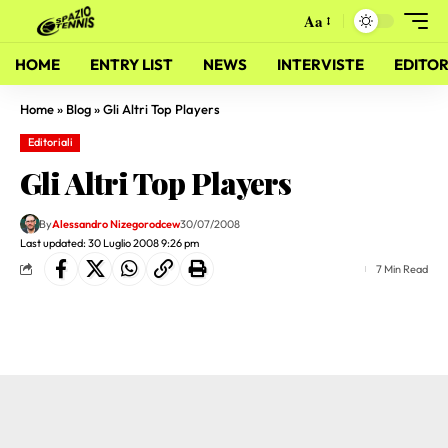
Aa
HOME
ENTRY LIST
NEWS
INTERVISTE
EDITOR
Home
»
Blog
»
Gli Altri Top Players
Editoriali
Gli Altri Top Players
By
Alessandro Nizegorodcew
30/07/2008
Last updated: 30 Luglio 2008 9:26 pm
7 Min Read