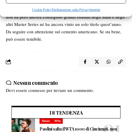
raggiunta a Roma a inizio maggio. Tennista dal rovescio
esemplare, splendido per velocità di esecuzione, stile ed efficacia,
Cookie Policy
Dichiarazione sulla Privacy
Imprint
non ha però ancora conseguito grandi risultati negli Slam e negli
altri Master Series né ha ancora vinto un solo titolo quest’anno.
Da seguire con attenzione sul cemento americano. Se sta bene,
può essere temibile.
Nessun commento
Devi essere
connesso
per inviare un commento.
DI TENDENZA
News
Wta
Paolini salta il WTA 1000 di Cincinnati, non