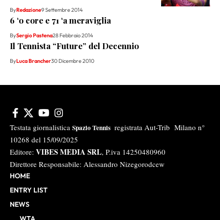
By
Redazione
9 Settembre 2014
6 ‘o core e 71 ‘a meraviglia
By
Sergio Pastena
28 Febbraio 2014
Il Tennista “Future” del Decennio
By
Luca Brancher
30 Dicembre 2010
Testata giornalistica
registrata Aut-Trib Milano n°
Spazio Tennis
10268 del 15/09/2025
VIBES MEDIA SRL
Editore:
, P.iva 14250480960
Direttore Responsabile: Alessandro Nizegorodcew
HOME
ENTRY LIST
NEWS
WTA