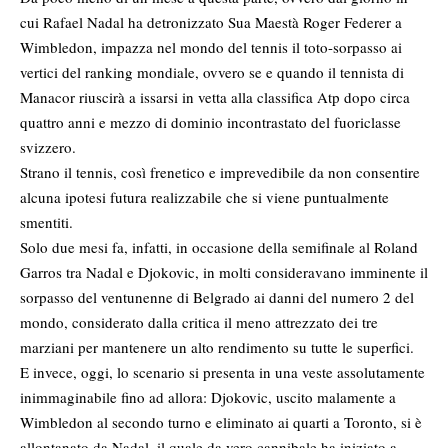
cui Rafael Nadal ha detronizzato Sua Maestà Roger Federer a
Wimbledon, impazza nel mondo del tennis il toto-sorpasso ai
vertici del ranking mondiale, ovvero se e quando il tennista di
Manacor riuscirà a issarsi in vetta alla classifica Atp dopo circa
quattro anni e mezzo di dominio incontrastato del fuoriclasse
svizzero.
Strano il tennis, così frenetico e imprevedibile da non consentire
alcuna ipotesi futura realizzabile che si viene puntualmente
smentiti.
Solo due mesi fa, infatti, in occasione della semifinale al Roland
Garros tra Nadal e Djokovic, in molti consideravano imminente il
sorpasso del ventunenne di Belgrado ai danni del numero 2 del
mondo, considerato dalla critica il meno attrezzato dei tre
marziani per mantenere un alto rendimento su tutte le superfici.
E invece, oggi, lo scenario si presenta in una veste assolutamente
inimmaginabile fino ad allora: Djokovic, uscito malamente a
Wimbledon al secondo turno e eliminato ai quarti a Toronto, si è
allontanato da Nadal, il quale da vero cannibale ha iniziato a