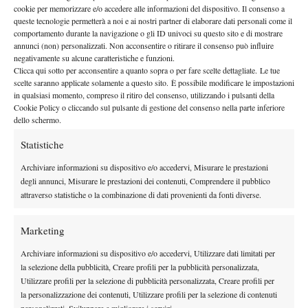
Nell’attuale top- ten ranking, c’è un solo tennista che in passato è
cookie per memorizzare e/o accedere alle informazioni del dispositivo. Il consenso a
stato numero 1 del mondo: Andy Roddick. Nel 2008, lo
queste tecnologie permetterà a noi e ai nostri partner di elaborare dati personali come il
comportamento durante la navigazione o gli ID univoci su questo sito e di mostrare
statunitense (numero 6 questa settimana) ha iniziato benissimo la
annunci (non) personalizzati. Non acconsentire o ritirare il consenso può influire
stagione vincendo sul cemento di Dubai e San Josè e
negativamente su alcune caratteristiche e funzioni.
raggiungendo le semifinali a Miami e, soprattutto, sulla terra
Clicca qui sotto per acconsentire a quanto sopra o per fare scelte dettagliate. Le tue
scelte saranno applicate solamente a questo sito. È possibile modificare le impostazioni
rossa di Roma, mai stata a lui congeniale. Proprio agli
in qualsiasi momento, compreso il ritiro del consenso, utilizzando i pulsanti della
Internazionali d’Italia si è infortunato alla spalla, e ciò non gli ha
Cookie Policy o cliccando sul pulsante di gestione del consenso nella parte inferiore
dello schermo.
consentito di giocare al Roland Garros. A Wimbledon, dove ha
sempre giocato bene, è uscito malamente al secondo turno con
Statistiche
Tipsarevic. Si è nuovamente infortunato.
Archiviare informazioni su dispositivo e/o accedervi, Misurare le prestazioni
Protagonista di una pessima stagione finora è stato David
degli annunci, Misurare le prestazioni dei contenuti, Comprendere il pubblico
Nalbandian, giocatore che per talento ha ben poco da invidiare ai
attraverso statistiche o la combinazione di dati provenienti da fonti diverse.
primi tre tennisti del mondo. L’attuale numero 7 del mondo
alterna partite strepitose e periodi di forma in cui è praticamente
Marketing
in giocabile (chiedere a Federer e Nadal nell’ultima parte di
Archiviare informazioni su dispositivo e/o accedervi, Utilizzare dati limitati per
stagione del 2007), a passaggi a vuoto inspiegabili. Nel suo 2008
la selezione della pubblicità, Creare profili per la pubblicità personalizzata,
c’è poco da salvare, se si escludono i quarti di Montecarlo e
Utilizzare profili per la selezione di pubblicità personalizzata, Creare profili per
Indian Wells, la semifinale al Queen’s e il titolo a Buenos Aires.
la personalizzazione dei contenuti, Utilizzare profili per la selezione di contenuti
personalizzati, Sviluppare e migliorare i servizi.