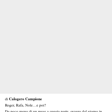
Calogero Campione
di
Roger, Rafa, Nole…e poi?
Da poco meno di un mese a questa parte, ovvero dal giorno in