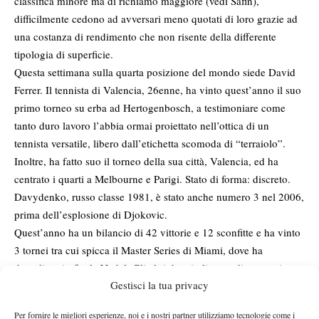
classifica minore ma di richiamo maggiore (vedi Safin),
difficilmente cedono ad avversari meno quotati di loro grazie ad
una costanza di rendimento che non risente della differente
tipologia di superficie.
Questa settimana sulla quarta posizione del mondo siede David
Ferrer. Il tennista di Valencia, 26enne, ha vinto quest’anno il suo
primo torneo su erba ad Hertogenbosch, a testimoniare come
tanto duro lavoro l’abbia ormai proiettato nell’ottica di un
tennista versatile, libero dall’etichetta scomoda di “terraiolo”.
Inoltre, ha fatto suo il torneo della sua città, Valencia, ed ha
centrato i quarti a Melbourne e Parigi. Stato di forma: discreto.
Davydenko, russo classe 1981, è stato anche numero 3 nel 2006,
prima dell’esplosione di Djokovic.
Quest’anno ha un bilancio di 42 vittorie e 12 sconfitte e ha vinto
3 tornei tra cui spicca il Master Series di Miami, dove ha
demolitoo in finale Nadal. Gli altri due titoli sono di categoria
Gestisci la tua privacy
inferiore: Varsavia e Portschach, entrambi su terra rossa.
Attualmente attraverso un difficile periodo di forma.
Per fornire le migliori esperienze, noi e i nostri partner utilizziamo tecnologie come i