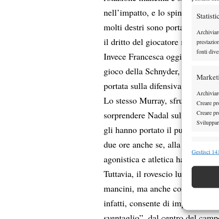
nell’impatto, e lo spin del colpo
Statisti
molti destri sono portati ad inc
Archiviar
il dritto del giocatore mancino,
prestazio
fonti dive
Invece Francesca oggi avrà gioca
gioco della Schnyder, costretta 
Market
portata sulla difensiva.
Archiviare
Lo stesso Murray, sfruttando la s
Creare pro
Creare pro
sorprendere Nadal sul suo angolo
Sviluppare
gli hanno portato il punto, e gli 
due ore anche se, alla fine della
Funzion
Gestisci 141
agonistica e atletica ha portato N
Abbinare e
Tuttavia, il rovescio lungolinea
Identifica
mancini, ma anche contro i destr
Garanti
infatti, consente di imprimere la
Erogare
sventaglio”, dal centro del campo