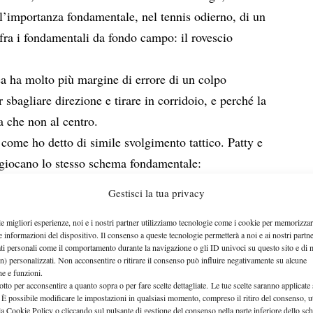
ll’importanza fondamentale, nel tennis odierno, di un
le fra i fondamentali da fondo campo: il rovescio
ea ha molto più margine di errore di un colpo
 sbagliare direzione e tirare in corridoio, e perché la
ta che non al centro.
 come ho detto di simile svolgimento tattico. Patty e
, giocano lo stesso schema fondamentale:
ario con il dritto incrociato, profondo, alto, veloce
Gestisci la tua privacy
rsi il campo e finire il punto con l’accelerazione ad
le migliori esperienze, noi e i nostri partner utilizziamo tecnologie come i cookie per memorizzar
 corta.
e informazioni del dispositivo. Il consenso a queste tecnologie permetterà a noi e ai nostri partne
antidoto contro tale tattica, è quello di giocare un
ati personali come il comportamento durante la navigazione o gli ID univoci su questo sito e di 
n) personalizzati. Non acconsentire o ritirare il consenso può influire negativamente su alcune
ubito dalla diagonale sinistra. Ma non è così facile:
che e funzioni.
otto per acconsentire a quanto sopra o per fare scelte dettagliate. Le tue scelte saranno applicate
lungolinea di adeguata profondità e precisione su una
 È possibile modificare le impostazioni in qualsiasi momento, compreso il ritiro del consenso, ut
o problematico, perché basta un attimo di ritardo
la Cookie Policy o cliccando sul pulsante di gestione del consenso nella parte inferiore dello sc