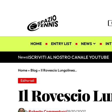
HOME
ENTRY LIST
NEWS
INT
ISCRIVITI AL NOSTRO CANALE YOUTUBE
News
Home
»
Blog
»
Il Rovescio Lungolinea..
Editoriali
Il Rovescio Lu
By
Roberto Commentucci
19/10/2007