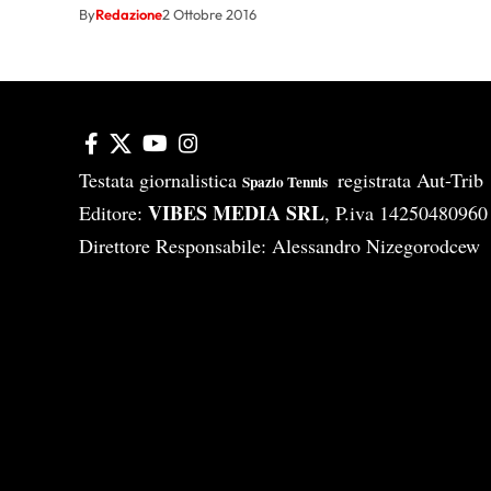
By
Redazione
2 Ottobre 2016
Testata giornalistica
registrata Aut-Tri
Spazio Tennis
VIBES MEDIA SRL
Editore:
, P.iva 14250480960
Direttore Responsabile: Alessandro Nizegorodcew