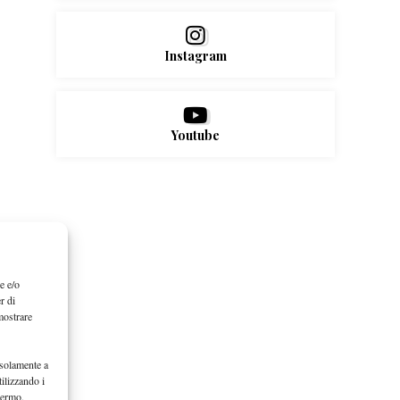
Instagram
Youtube
e e/o
r di
mostrare
 solamente a
ilizzando i
hermo.