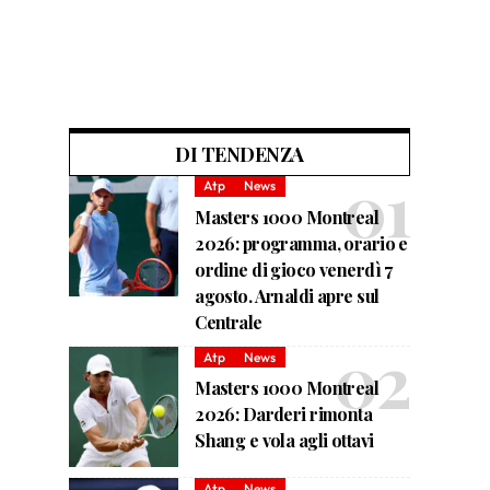
DI TENDENZA
Atp
News
Masters 1000 Montreal
2026: programma, orario e
ordine di gioco venerdì 7
agosto. Arnaldi apre sul
Centrale
Atp
News
Masters 1000 Montreal
2026: Darderi rimonta
Shang e vola agli ottavi
Atp
News