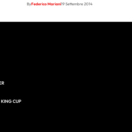
By
Federico Mariani
19 Settembre 2014
ER
N KING CUP