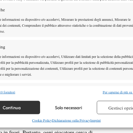
 avversario porta la palla in corridoio. Per questo,
che
rociare, e restano “imprigionati” nello scambio contro
e informazioni su dispositivo e/o accedervi, Misurare le prestazioni degli annunci, Misurare le
 fino a soccombere.
ni dei contenuti, Comprendere il pubblico attraverso statistiche o la combinazione di dati proveni
rse.
to 200 rovesci lungolinea, limitando notevolmente il
ad adoperare quasi solo il rovescio bimane, e spesso
ing
 informazioni su dispositivo e/o accedervi, Utilizzare dati limitati per la selezione della pubblici
alda presa bimane, ha tentato in tutti i modi di
fili per la pubblicità personalizzata, Utilizzare profili per la selezione di pubblicità personalizzat
fili per la personalizzazione dei contenuti, Utilizzare profili per la selezione di contenuti persona
 destro, e molto spesso i suoi approcci lungolinea
 e migliorare i servizi.
hanno consentito di fare partita alla pari per più di
 fiera, nei momenti importanti la superiore caratura
alità
Semp
0 fornitori
Per saperne di più su
adal alla vittoria.
 combinare dati provenienti da altre fonti di dati, Collegare diversi dispositivi,
 non è un’arma fondamentale solo contro i giocatori
re i dispositivi in base alle informazioni trasmesse automaticamente.
Continua
Solo necessari
Gestisci opzi
i. La tecnica moderna di esecuzione dei colpi,
re la sicurezza, prevenire e rilevare frodi, correggere errori,
Cookie Policy
Dichiarazione sulla Privacy
Imprint
 massima velocità alla palla eseguendo il dritto “a
 e presentare pubblicità e contenuto, Salvare e comunicare le
Semp
 in fuori. Pertanto, ogni giocatore cerca di