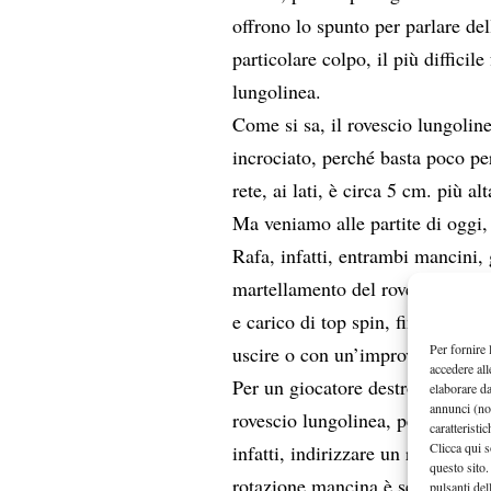
offrono lo spunto per parlare de
particolare colpo, il più diffici
lungolinea.
Come si sa, il rovescio lungolin
incrociato, perché basta poco per
rete, ai lati, è circa 5 cm. più al
Ma veniamo alle partite di oggi,
Rafa, infatti, entrambi mancini
martellamento del rovescio avvers
e carico di top spin, fino ad apri
Per fornire 
uscire o con un’improvvisa palla
accedere all
Per un giocatore destro, l’unico 
elaborare d
annunci (no
rovescio lungolinea, per uscire s
caratteristi
Clicca qui s
infatti, indirizzare un rovescio 
questo sito.
rotazione mancina è sempre molt
pulsanti del