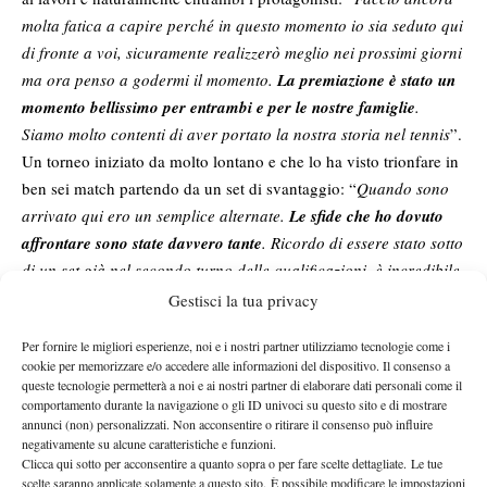
molta fatica a capire perché in questo momento io sia seduto qui
di fronte a voi, sicuramente realizzerò meglio nei prossimi giorni
ma ora penso a godermi il momento.
La premiazione è stato un
momento bellissimo per entrambi e per le nostre famiglie
.
Siamo molto contenti di aver portato la nostra storia nel tennis
”.
Un torneo iniziato da molto lontano e che lo ha visto trionfare in
ben sei match partendo da un set di svantaggio: “
Quando sono
arrivato qui ero un semplice alternate.
Le sfide che ho dovuto
affrontare sono state davvero tante
. Ricordo di essere stato sotto
di un set già nel secondo turno delle qualificazioni, è incredibile
pensare essere riuscito a ribaltare un match per ben sei volte ed
Gestisci la tua privacy
essere qui in questo momento
”.
Per fornire le migliori esperienze, noi e i nostri partner utilizziamo tecnologie come i
DA 204 A 40 DEL MONDO
cookie per memorizzare e/o accedere alle informazioni del dispositivo. Il consenso a
queste tecnologie permetterà a noi e ai nostri partner di elaborare dati personali come il
Vacherot
best
Grazie a questo risultato,
raggiunge il proprio
comportamento durante la navigazione o gli ID univoci su questo sito e di mostrare
ranking
numero 40 del mondo
: sarà
: “
Sono sincero, non so
annunci (non) personalizzati. Non acconsentire o ritirare il consenso può influire
negativamente su alcune caratteristiche e funzioni.
esattamente quale sia il mio ranking ma
so perfettamente quanto
Clicca qui sotto per acconsentire a quanto sopra o per fare scelte dettagliate. Le tue
è difficile vincere un Challenger o raggiungere la Top 100
.
scelte saranno applicate solamente a questo sito. È possibile modificare le impostazioni