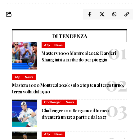
DI TENDENZA
Atp
News
Masters 1000 Montreal 2026: Darderi
Shang inizia in ritardo per pioggia
Atp
News
Masters 1000 Montreal 2026: solo 2 top ten al terzo turno,
terza volta dal 1990
Challenger
News
Challenger 100 Bergamo: il torneo
diventerà un 125 a partire dal 2027
Atp
News