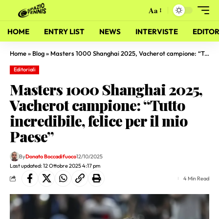
Aa
HOME
ENTRY LIST
NEWS
INTERVISTE
EDITOR
Home
»
Blog
»
Masters 1000 Shanghai 2025, Vacherot campione: “Tutto incredibile, felice per il mio Paese”
Editoriali
Masters 1000 Shanghai 2025,
Vacherot campione: “Tutto
incredibile, felice per il mio
Paese”
By
Donato Boccadifuoco
12/10/2025
Last updated: 12 Ottobre 2025 4:17 pm
4 Min Read