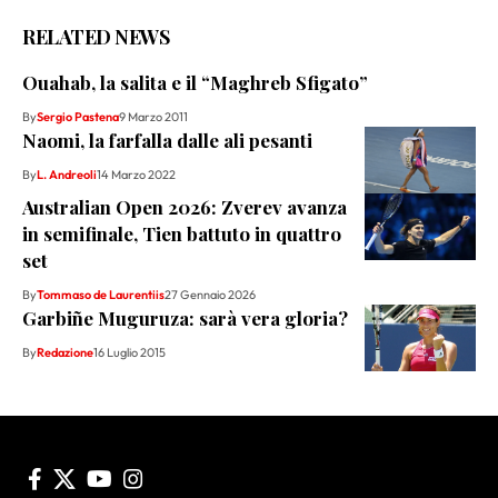
RELATED NEWS
Ouahab, la salita e il “Maghreb Sfigato”
By
Sergio Pastena
9 Marzo 2011
Naomi, la farfalla dalle ali pesanti
By
L. Andreoli
14 Marzo 2022
Australian Open 2026: Zverev avanza
in semifinale, Tien battuto in quattro
set
By
Tommaso de Laurentiis
27 Gennaio 2026
Garbiñe Muguruza: sarà vera gloria?
By
Redazione
16 Luglio 2015