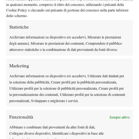
in qualsiasi momento, compreso il ritiro del consenso, utilizzando i pulsanti della
Sapevo che questo torneo sarebbe stato l’ultimo grande torneo
Cookie Policy o cliccando sul pulsante di gestione del consenso nella parte inferiore
della mia stagione e mi sono detto che se avessi voluto entrare in
dello schermo.
Top 100 avrei dovuto far bene qui a Shanghai. È davvero
Statistiche
fantastico esserci riuscito
”.
FEDERER E IL PUBBLICO
Archiviare informazioni su dispositivo e/o accedervi, Misurare le prestazioni
degli annunci, Misurare le prestazioni dei contenuti, Comprendere il pubblico
Tra i vari ringraziamenti del monegasco non potevano
attraverso statistiche o la combinazione di dati provenienti da fonti diverse.
certamente mancare quelli rivolti al pubblico cinese e a Roger
Federer, presente sugli spalti durante la finale. “
Ogni tanto
Marketing
quando vincevo o perdevo qualche punto
mi giravo verso il
Archiviare informazioni su dispositivo e/o accedervi, Utilizzare dati limitati per
maxischermo per osservare la reazione di Roger
. Se penso che
la selezione della pubblicità, Creare profili per la pubblicità personalizzata,
ieri ho giocato contro Djokovic e oggi c’era Federer a
Utilizzare profili per la selezione di pubblicità personalizzata, Creare profili per
la personalizzazione dei contenuti, Utilizzare profili per la selezione di contenuti
guardarmi mi sembra incredibile. Il pubblico è stato fantastico,
personalizzati, Sviluppare e migliorare i servizi.
nel terzo set quando entrambi abbiamo giocato al massimo l’ho
sentito molto coinvolto
”.
Funzionalità
Sempre attivo
Il Masters 1000 2025 di Shanghai verrà probabilmente ricordato
come uno dei tornei più faticosi per i giocatori in campo. A
Abbinare e combinare dati provenienti da altre fonti di dati,
Collegare diversi dispositivi, Identificare i dispositivi in base alle
ulteriore testimonianza di ciò, il singolare siparietto che ha visto