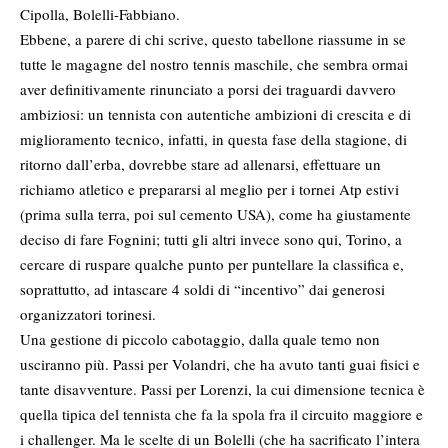
Cipolla, Bolelli-Fabbiano.
Ebbene, a parere di chi scrive, questo tabellone riassume in se
tutte le magagne del nostro tennis maschile, che sembra ormai
aver definitivamente rinunciato a porsi dei traguardi davvero
ambiziosi: un tennista con autentiche ambizioni di crescita e di
miglioramento tecnico, infatti, in questa fase della stagione, di
ritorno dall’erba, dovrebbe stare ad allenarsi, effettuare un
richiamo atletico e prepararsi al meglio per i tornei Atp estivi
(prima sulla terra, poi sul cemento USA), come ha giustamente
deciso di fare Fognini; tutti gli altri invece sono qui, Torino, a
cercare di ruspare qualche punto per puntellare la classifica e,
soprattutto, ad intascare 4 soldi di “incentivo” dai generosi
organizzatori torinesi.
Una gestione di piccolo cabotaggio, dalla quale temo non
usciranno più. Passi per Volandri, che ha avuto tanti guai fisici e
tante disavventure. Passi per Lorenzi, la cui dimensione tecnica è
quella tipica del tennista che fa la spola fra il circuito maggiore e
i challenger. Ma le scelte di un Bolelli (che ha sacrificato l’intera