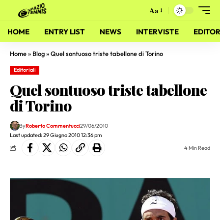
Aa
HOME
ENTRY LIST
NEWS
INTERVISTE
EDITOR
Home
»
Blog
»
Quel sontuoso triste tabellone di Torino
Editoriali
Quel sontuoso triste tabellone
di Torino
By
Roberto Commentucci
29/06/2010
Last updated: 29 Giugno 2010 12:36 pm
4 Min Read