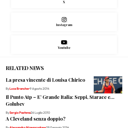
X
Instagram
Youtube
RELATED NEWS
La presa vincente di Louisa Chirico
By
Luca Brancher
9 Agosto 2014
Il Punto Atp – E’ Grande Italia: Seppi, Starace e…
Golubev
By
Sergio Pastena
26 Luglio 2010
A Cleveland senza doppio?
By
Alessandro Nizegorodcew
29 Gennaio 2014