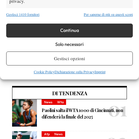
privacy.
TAGGED:
Andreas Seppi
Challenger Torino
Gestisci 1410 fornitori
Per saperne di più su questi scopi
Filippo Volandri
Potito Starace
Simone Bolelli
Continua
Solo necessari
Gestisci opzioni
Nessun commento
Devi essere
connesso
per inviare un commento.
Cookie Policy
Dichiarazione sulla Privacy
Imprint
DI TENDENZA
News
Wta
Paolini salta il WTA 1000 di Cincinnati, non
difenderà la finale del 2025
Atp
News