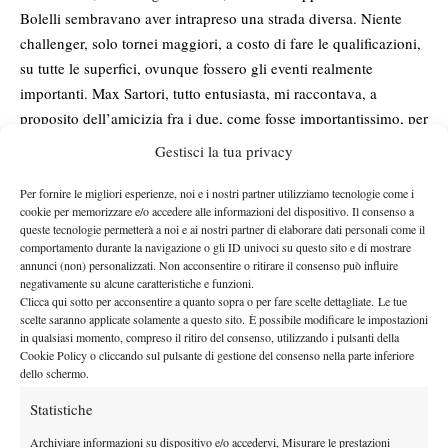
Bolelli sembravano aver intrapreso una strada diversa. Niente
challenger, solo tornei maggiori, a costo di fare le qualificazioni,
su tutte le superfici, ovunque fossero gli eventi realmente
importanti. Max Sartori, tutto entusiasta, mi raccontava, a
proposito dell’amicizia fra i due, come fosse importantissimo, per
Seppi, che aveva sempre tentato, in coraggiosa solitudine, una
Gestisci la tua privacy
programmazione da tennista moderno, avere finalmente accanto
a sé un supporto, un amico, come Simone, con cui condividere il
Per fornire le migliori esperienze, noi e i nostri partner utilizziamo tecnologie come i
cookie per memorizzare e/o accedere alle informazioni del dispositivo. Il consenso a
cammino. Risultato: Seppi, best ranking, 27 Atp, dopo la
queste tecnologie permetterà a noi e ai nostri partner di elaborare dati personali come il
semifinale di Amburgo. Bolelli, best ranking 36 Atp, dopo il
comportamento durante la navigazione o gli ID univoci su questo sito e di mostrare
annunci (non) personalizzati. Non acconsentire o ritirare il consenso può influire
torneo di Parigi Bercy. Rispettivamente a 24 e 23 anni, e quindi
negativamente su alcune caratteristiche e funzioni.
con ulteriori e significativi margini di crescita, per entrambi.
Clicca qui sotto per acconsentire a quanto sopra o per fare scelte dettagliate. Le tue
Una situazione che stride fortemente con la classifica Atp che
scelte saranno applicate solamente a questo sito. È possibile modificare le impostazioni
in qualsiasi momento, compreso il ritiro del consenso, utilizzando i pulsanti della
apparirà dopo Wimbledon, nella quale nessun azzurro sarà nei
Cookie Policy o cliccando sul pulsante di gestione del consenso nella parte inferiore
primi 70 del mondo. Una classifica, appunto, da challenger.
dello schermo.
Statistiche
Archiviare informazioni su dispositivo e/o accedervi, Misurare le prestazioni