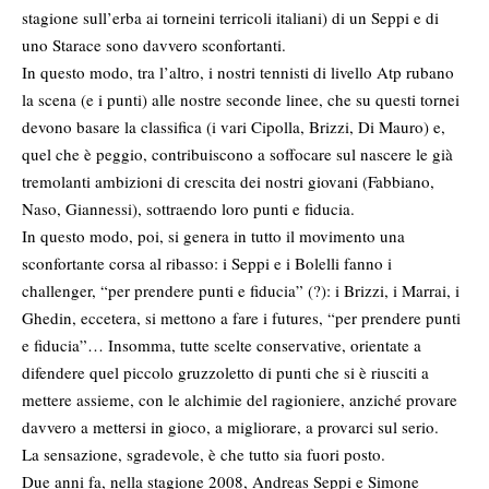
stagione sull’erba ai torneini terricoli italiani) di un Seppi e di
uno Starace sono davvero sconfortanti.
In questo modo, tra l’altro, i nostri tennisti di livello Atp rubano
la scena (e i punti) alle nostre seconde linee, che su questi tornei
devono basare la classifica (i vari Cipolla, Brizzi, Di Mauro) e,
quel che è peggio, contribuiscono a soffocare sul nascere le già
tremolanti ambizioni di crescita dei nostri giovani (Fabbiano,
Naso, Giannessi), sottraendo loro punti e fiducia.
In questo modo, poi, si genera in tutto il movimento una
sconfortante corsa al ribasso: i Seppi e i Bolelli fanno i
challenger, “per prendere punti e fiducia” (?): i Brizzi, i Marrai, i
Ghedin, eccetera, si mettono a fare i futures, “per prendere punti
e fiducia”… Insomma, tutte scelte conservative, orientate a
difendere quel piccolo gruzzoletto di punti che si è riusciti a
mettere assieme, con le alchimie del ragioniere, anziché provare
davvero a mettersi in gioco, a migliorare, a provarci sul serio.
La sensazione, sgradevole, è che tutto sia fuori posto.
Due anni fa, nella stagione 2008, Andreas Seppi e Simone