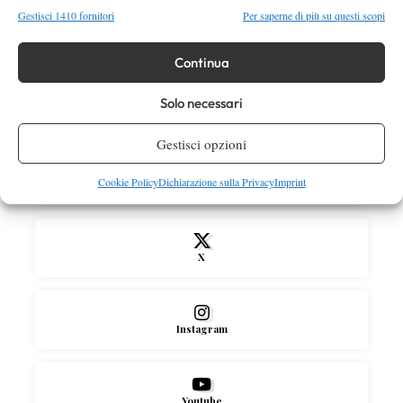
Gestisci 1410 fornitori
Per saperne di più su questi scopi
News
Wta
WTA 1000 Toronto 2026: pioggia pesante,
gioco sospeso
Continua
Solo necessari
SOCIAL
Gestisci opzioni
Cookie Policy
Dichiarazione sulla Privacy
Imprint
Facebook
X
Instagram
Youtube