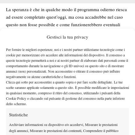
La speranza è che in qualche modo il programma odierno riesca
ad essere completato quest’oggi, ma cosa accadrebbe nel caso
questo non fosse possibile e come funzionerebbero eventuali
rimborsi? Dal punto di vista della programmazione è presto
Gestisci la tua privacy
detto, dato che siamo a venerdì e la finale è prevista per
domenica: itennisti sarebbero costretti a scendere in campo
Per fornire le migliori esperienze, noi e i nostri partner utilizziamo tecnologie come i
sabato per disputare le semifinali.
cookie per memorizzare e/o accedere alle informazioni del dispositivo. Il consenso a
queste tecnologie permetterà a noi e ai nostri partner di elaborare dati personali come il
Se Darderi-Ruud non terminasse ogg
non
i, lo spettatore
comportamento durante la navigazione o gli ID univoci su questo sito e di mostrare
avrebbe la possibilità di accedere a un rimborso, dato che
annunci (non) personalizzati. Non acconsentire o ritirare il consenso può influire
l’incontro ha avuto già inizio
e nel corso della sessione si è già
negativamente su alcune caratteristiche e funzioni.
Clicca qui sotto per acconsentire a quanto sopra o per fare scelte dettagliate. Le tue
disputato un match di doppio.
scelte saranno applicate solamente a questo sito. È possibile modificare le impostazioni
Nel
Discorso diverso per quanto concerne la sessione serale.
in qualsiasi momento, compreso il ritiro del consenso, utilizzando i pulsanti della
Cookie Policy o cliccando sul pulsante di gestione del consenso nella parte inferiore
caso non si giocasse oggi alcun punto degli incontri Sinner-
dello schermo.
Medvedev e Hunter/Pegula-Andreeva/Shnaider
allora lo
,
spettatore avrebbe diritto al rimborso del biglietto.
Statistiche
Se si
dovesse giocare anche un solo punto di uno di questi due
Archiviare informazioni su dispositivo e/o accedervi, Misurare le prestazioni
incontri: niente rimborso
degli annunci, Misurare le prestazioni dei contenuti, Comprendere il pubblico