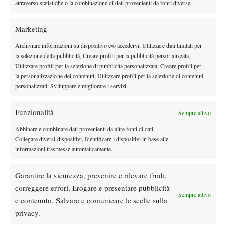
attraverso statistiche o la combinazione di dati provenienti da fonti diverse.
Marketing
Archiviare informazioni su dispositivo e/o accedervi, Utilizzare dati limitati per
la selezione della pubblicità, Creare profili per la pubblicità personalizzata,
DI TENDENZA
Utilizzare profili per la selezione di pubblicità personalizzata, Creare profili per
la personalizzazione dei contenuti, Utilizzare profili per la selezione di contenuti
Atp
News
personalizzati, Sviluppare e migliorare i servizi.
Masters 1000 Montreal 2026: programma,
orario e ordine di gioco venerdì 7 agosto.
Funzionalità
Sempre attivo
Arnaldi apre sul Centrale
Abbinare e combinare dati provenienti da altre fonti di dati,
Atp
News
Collegare diversi dispositivi, Identificare i dispositivi in base alle
Masters 1000 Montreal 2026: Darderi
informazioni trasmesse automaticamente.
rimonta Shang e vola agli ottavi
Garantire la sicurezza, prevenire e rilevare frodi,
Atp
News
correggere errori, Erogare e presentare pubblicità
Sempre attivo
Masters 1000 Montreal 2026: medical time
e contenuto, Salvare e comunicare le scelte sulla
out per Shang contro Darderi
privacy.