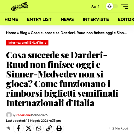
Aa
HOME
ENTRY LIST
NEWS
INTERVISTE
EDITOR
Home
»
Blog
»
Cosa succede se Darderi-Ruud non finisce oggi e Sinner-Medvedev non si gioca? Come funzionano i rimborsi biglietti semifinali Internazionali d’Italia
Internazionali BNL d'Italia
Cosa succede se Darderi-
Ruud non finisce oggi e
Sinner-Medvedev non si
gioca? Come funzionano i
rimborsi biglietti semifinali
Internazionali d’Italia
By
Redazione
15/05/2026
Last updated: 15 Maggio 2026 4:35 pm
2 Min Read