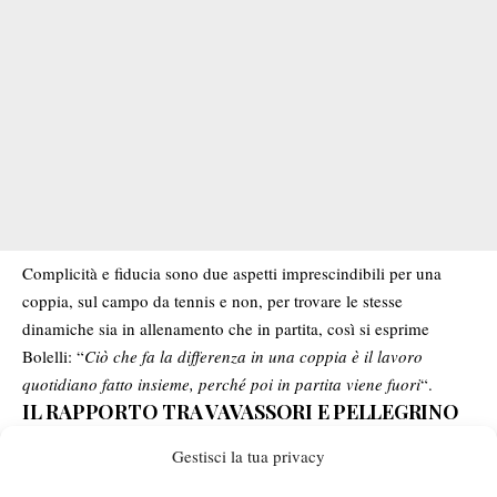
Complicità e fiducia sono due aspetti imprescindibili per una
coppia, sul campo da tennis e non, per trovare le stesse
dinamiche sia in allenamento che in partita, così si esprime
Bolelli: “
Ciò che fa la differenza in una coppia è il lavoro
quotidiano fatto insieme, perché poi in partita viene fuori
“.
IL RAPPORTO TRA VAVASSORI E PELLEGRINO
Gestisci la tua privacy
Vavassori e Andrea Pellegrino sono stati in passato compagni di
doppio in diverse occasioni, tanto che si è instaurata una