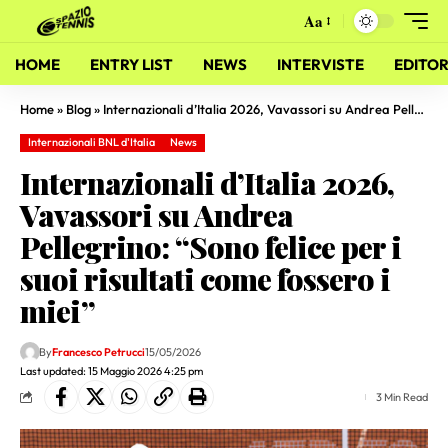
Aa
HOME
ENTRY LIST
NEWS
INTERVISTE
EDITOR
Home
»
Blog
»
Internazionali d’Italia 2026, Vavassori su Andrea Pellegrino: “Sono felice per i suoi risultati come fossero i miei”
Internazionali BNL d'Italia
News
Internazionali d’Italia 2026,
Vavassori su Andrea
Pellegrino: “Sono felice per i
suoi risultati come fossero i
miei”
By
Francesco Petrucci
15/05/2026
Last updated: 15 Maggio 2026 4:25 pm
3 Min Read