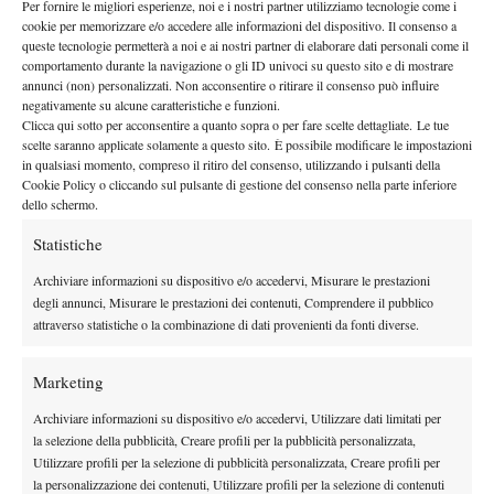
Per fornire le migliori esperienze, noi e i nostri partner utilizziamo tecnologie come i
profonda amicizia, come ribadito più volte da entrambi. In un
cookie per memorizzare e/o accedere alle informazioni del dispositivo. Il consenso a
episodio di qualche settimana fa nella cornice del Masters 1000
queste tecnologie permetterà a noi e ai nostri partner di elaborare dati personali come il
comportamento durante la navigazione o gli ID univoci su questo sito e di mostrare
di Monte Carlo, questo legame si è ulteriormente rafforzato:
annunci (non) personalizzati. Non acconsentire o ritirare il consenso può influire
“
Sono felice per i suoi risultati come fossero i miei. A Monte
negativamente su alcune caratteristiche e funzioni.
Carlo era infortunato e gli ho dato una mano negli spogliatoi
Clicca qui sotto per acconsentire a quanto sopra o per fare scelte dettagliate. Le tue
scelte saranno applicate solamente a questo sito. È possibile modificare le impostazioni
durante un momento di difficoltà. Gli ho sempre detto che
in qualsiasi momento, compreso il ritiro del consenso, utilizzando i pulsanti della
quando si lavora bene poi alla fine i risultati arrivano
”. E
Cookie Policy o cliccando sul pulsante di gestione del consenso nella parte inferiore
dello schermo.
ancora: “
L’ho sempre visto sul pezzo e pronto a lottare.
Quest’anno ha fatto uno switch mentale e si è preso una bella
Statistiche
rivincita. Nonostante all’inizio ci credessero in molti e magari
Archiviare informazioni su dispositivo e/o accedervi, Misurare le prestazioni
ora meno, ha fatto gli ottavi a Roma sul centrale con Sinner.
degli annunci, Misurare le prestazioni dei contenuti, Comprendere il pubblico
Spero per lui che sia solo un punto di partenza per realizzare i
attraverso statistiche o la combinazione di dati provenienti da fonti diverse.
sogni riposti nel cassetto
”.
LA SFORTUN
ATA PARENTESI A ROMA DEL 2025
Marketing
Agli Internazionali d’Italia dello scorso anno, la coppia italiana è
Archiviare informazioni su dispositivo e/o accedervi, Utilizzare dati limitati per
incappata in una giornata storta, uscendo all’esordio per mano
la selezione della pubblicità, Creare profili per la pubblicità personalizzata,
dei connazionali Federico Bondioli e Carlo Alberto Caniato, per
Utilizzare profili per la selezione di pubblicità personalizzata, Creare profili per
cui quest’anno poteva risultare problematico l’approccio al
la personalizzazione dei contenuti, Utilizzare profili per la selezione di contenuti