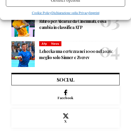
Gestisci opzioni
più presto”
Cookie Policy
Dichiarazione sulla Privacy
Imprint
Atp
News
Ritiro per Alcaraz da Cincinnati, cosa
cambia in classifica ATP
Atp
News
Lehecka una certezza nei 1000 nel 2026:
meglio solo Sinner e Zverev
SOCIAL
Facebook
X