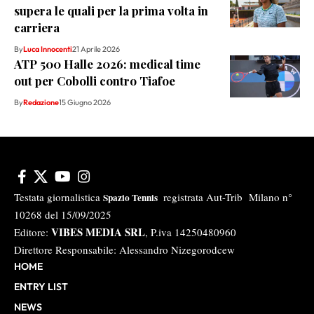
supera le quali per la prima volta in
carriera
By
Luca Innocenti
21 Aprile 2026
ATP 500 Halle 2026: medical time
out per Cobolli contro Tiafoe
By
Redazione
15 Giugno 2026
Testata giornalistica
registrata Aut-Trib Milano n°
Spazio Tennis
10268 del 15/09/2025
VIBES MEDIA SRL
Editore:
, P.iva 14250480960
Direttore Responsabile: Alessandro Nizegorodcew
HOME
ENTRY LIST
NEWS