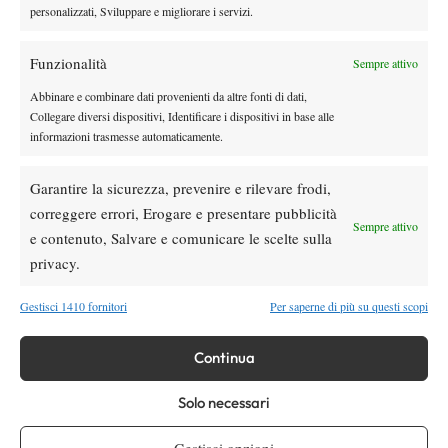
personalizzati, Sviluppare e migliorare i servizi.
torneo, ma così non è stato, come confermato dalle parole di
Bolelli: “
Prestazioni come quella dello scorso anno qui a Roma
Funzionalità
Sempre attivo
capitano, dobbiamo cercare di lasciarci il passato alle spalle e
di guardare al futuro con positività
“.
Abbinare e combinare dati provenienti da altre fonti di dati,
Collegare diversi dispositivi, Identificare i dispositivi in base alle
informazioni trasmesse automaticamente.
Garantire la sicurezza, prevenire e rilevare frodi,
correggere errori, Erogare e presentare pubblicità
Sempre attivo
e contenuto, Salvare e comunicare le scelte sulla
DI TENDENZA
privacy.
Atp
News
Monfils tra i migliori per vittorie in Canada:
Gestisci 1410 fornitori
Per saperne di più su questi scopi
Nadal al comando della classifica
Continua
Atp
News
Masters 1000 Montreal 2026, Cobolli: “Da
Solo necessari
tre settimane ho una tosse che mi impedisce
di respirare come vorrei, devo curarmi al