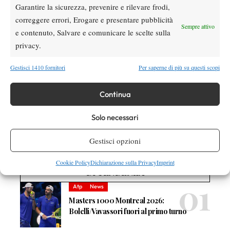
19.00
match tra Sinner e Medvedev previsto per le
.
Garantire la sicurezza, prevenire e rilevare frodi,
AGGIORNAMENTO 16.10
– Parte del pubblico è uscita dallo
correggere errori, Erogare e presentare pubblicità
Sempre attivo
stadio per ripararsi dalla pioggia, altri spettatori restano in tribuna
e contenuto, Salvare e comunicare le scelte sulla
con l’ombrello.
privacy.
AGGIORNAMENTO 16.08
– Piove forte sul Foro Italico, il
Gestisci 1410 fornitori
Per saperne di più su questi scopi
campo è stato subito coperto con i teloni
AGGIORNAMENTO 16.07
– Ruud-Darderi interrotta sul 4-1
Continua
per il norvegese con Darderi al servizio.
Solo necessari
Gestisci opzioni
Cookie Policy
Dichiarazione sulla Privacy
Imprint
DI TENDENZA
Atp
News
Masters 1000 Montreal 2026:
Bolelli/Vavassori fuori al primo turno