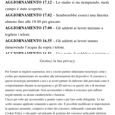
AGGIORNAMENTO 17.12
– Lo stadio si sta riempiendo, metà
campo è stato scoperto.
AGGIORNAMENTO 17.02
– Sembrerebbe esserci una finestra
almeno fino alle 19.00 per giocare.
AGGIORNAMENTO 17.00
– Gli addetti ai lavori iniziano a
togliere i teloni.
AGGIORNAMENTO 16.55
– Gli addetti ai lavori stanno
rimuovendo l’acqua da sopra i teloni.
AGGIORNAMENTO 16.51
– Una parte di pubblico è iniziata a
rientrare, l’intensità della pioggia è diminuita.
Gestisci la tua privacy
AGGIORNAMENTO 16.50
– Intensità della pioggia
Per fornire le migliori esperienze, noi e i nostri partner utilizziamo tecnologie come i
leggermente diminuita.
cookie per memorizzare e/o accedere alle informazioni del dispositivo. Il consenso a
AGGIORNAMENTO 16.45
– Il gioco non riprenderà prima
queste tecnologie permetterà a noi e ai nostri partner di elaborare dati personali come il
17.30
delle
.
comportamento durante la navigazione o gli ID univoci su questo sito e di mostrare
annunci (non) personalizzati. Non acconsentire o ritirare il consenso può influire
AGGIORNAENTO 16.43
– Continua a piovere forte su Roma.
negativamente su alcune caratteristiche e funzioni.
AGGIORNAMENTO 16.37
Anche Jannik Sinner ha dovuto
–
Clicca qui sotto per acconsentire a quanto sopra o per fare scelte dettagliate. Le tue
scelte saranno applicate solamente a questo sito. È possibile modificare le impostazioni
interrompere il suo allenamento
in qualsiasi momento, compreso il ritiro del consenso, utilizzando i pulsanti della
AGGIORNAMENTO 16.34
– Al momento il gioco non
Cookie Policy o cliccando sul pulsante di gestione del consenso nella parte inferiore