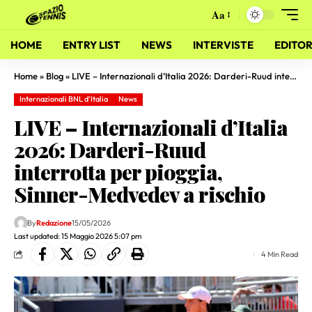
Aa
HOME
ENTRY LIST
NEWS
INTERVISTE
EDITOR
Home
»
Blog
»
LIVE – Internazionali d’Italia 2026: Darderi-Ruud interrotta per pioggia, Sinner-Medvedev a rischio
Internazionali BNL d'Italia
News
LIVE – Internazionali d’Italia
2026: Darderi-Ruud
interrotta per pioggia,
Sinner-Medvedev a rischio
By
Redazione
15/05/2026
Last updated: 15 Maggio 2026 5:07 pm
4 Min Read