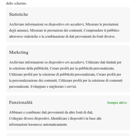
17.00.
riprenderà prima delle
dello schermo.
AGGIORNAMENTO 16.32
– Tuoni su Roma, Centrale
Statistiche
completamente vuoto adesso.
Archiviare informazioni su dispositivo e/o accedervi, Misurare le prestazioni
AGGIORNAMENTO 16.30
– Non ci sono indicazioni sulla
degli annunci, Misurare le prestazioni dei contenuti, Comprendere il pubblico
ripresa del gioco, ma le previsioni non sono incoraggianti.
attraverso statistiche o la combinazione di dati provenienti da fonti diverse.
AGGIORNAMENTO 16.28
– Aumenta l’intensità della
pioggia.
Marketing
AGGIORNAMENTO 16.26
– Lo stadio si è svuotato quasi del
Archiviare informazioni su dispositivo e/o accedervi, Utilizzare dati limitati per
tutto.
la selezione della pubblicità, Creare profili per la pubblicità personalizzata,
AGGIORNAMENTO 16.25
– Interrotto anche l’allenamento di
Utilizzare profili per la selezione di pubblicità personalizzata, Creare profili per
Sinner, intanto continua a piovere.
la personalizzazione dei contenuti, Utilizzare profili per la selezione di contenuti
AGGIORNAMENTO 16.15
– Non ci sono indicazioni sulla
personalizzati, Sviluppare e migliorare i servizi.
ripresa del gioco.
AGGIORNAMENTO 16.13
– Al momento continua a piovere
Funzionalità
Sempre attivo
sul Centrale, i giocatori sono ovviamente rientrati negli
Abbinare e combinare dati provenienti da altre fonti di dati,
spogliatoi.
Collegare diversi dispositivi, Identificare i dispositivi in base alle
AGGIORNAMENTO 16.11
– Le previsioni per la giornata di
informazioni trasmesse automaticamente.
oggi non sono rassicuranti, potrebbe essere a rischio anche il