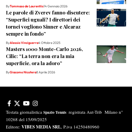
By
Tommaso de Laurentiis
14 Gennaio 2026
Le parole di Zverev fanno discutere:
“Superfici uguali? I direttori dei
tornei vogliono Sinner e Alcaraz
sempre in fondo”
By
Alessio Vinciguerra
4 Ottobre 2025
Masters 1000 Monte-Carlo 2026,
Cilic: “La terra non era la mia
superficie, ora la adoro”
By
Giacomo Nicotera
8 Aprile 2026
Testata giornalistica
registrata Aut-Trib Milano n°
Spazio Tennis
10268 del 15/09/2025
VIBES MEDIA SRL
Editore:
, P.iva 14250480960