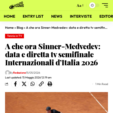
Aa
HOME
ENTRY LIST
NEWS
INTERVISTE
EDITOR
Home
»
Blog
»
A che ora Sinner-Medvedev: data e diretta tv semifinale Internazionali d’Italia 2026
Tennis in TV
A che ora Sinner-Medvedev:
data e diretta tv semifinale
Internazionali d’Italia 2026
By
Redazione
15/05/2026
Last updated: 15 Maggio 2026 12:19 am
1 Min Read