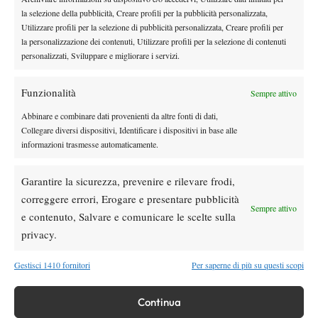
la selezione della pubblicità, Creare profili per la pubblicità personalizzata,
Utilizzare profili per la selezione di pubblicità personalizzata, Creare profili per
News
la personalizzazione dei contenuti, Utilizzare profili per la selezione di contenuti
personalizzati, Sviluppare e migliorare i servizi.
Masters 1000 Cincinnati 2026: forfait di
Quinn, Sonego entra nel tabellone
Funzionalità
Sempre attivo
Tennis in TV
Abbinare e combinare dati provenienti da altre fonti di dati,
Masters 1000 Cincinnati 2026: a che ora e
Collegare diversi dispositivi, Identificare i dispositivi in base alle
informazioni trasmesse automaticamente.
dove vedere il sorteggio del tabellone
Garantire la sicurezza, prevenire e rilevare frodi,
News
correggere errori, Erogare e presentare pubblicità
Rusedski sul futuro di Alcaraz: “Non
Sempre attivo
e contenuto, Salvare e comunicare le scelte sulla
giocherà lo US Open, forse non lo vedremo
più nel 2026”
privacy.
Gestisci 1410 fornitori
Per saperne di più su questi scopi
SOCIAL
Continua
Facebook