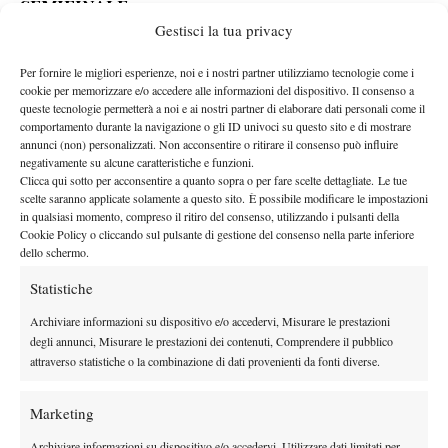
SEMIFINALE
Gestisci la tua privacy
Sinner
15
La sfida tra
e Medvedev andrà in scena venerdì
maggio sul Campo Centrale non prima delle ore 19.00.
La
Per fornire le migliori esperienze, noi e i nostri partner utilizziamo tecnologie come i
cookie per memorizzare e/o accedere alle informazioni del dispositivo. Il consenso a
diretta televisiva è affidata a Sky Sport, che trasmetterà l’incontro
queste tecnologie permetterà a noi e ai nostri partner di elaborare dati personali come il
su Sky Sport Tennis (203), Sky Sport Uno (201) e Sky Sport
comportamento durante la navigazione o gli ID univoci su questo sito e di mostrare
annunci (non) personalizzati. Non acconsentire o ritirare il consenso può influire
Arena (204). Sarà inoltre possibile seguire la sfida anche in
negativamente su alcune caratteristiche e funzioni.
streaming tramite le piattaforme Sky Go (gratis per gli utenti
Clicca qui sotto per acconsentire a quanto sopra o per fare scelte dettagliate. Le tue
Sky), NOW (previo abbonamento) e Tennis Tv (previo
scelte saranno applicate solamente a questo sito. È possibile modificare le impostazioni
in qualsiasi momento, compreso il ritiro del consenso, utilizzando i pulsanti della
abbonamento).
Cookie Policy o cliccando sul pulsante di gestione del consenso nella parte inferiore
dello schermo.
Statistiche
Archiviare informazioni su dispositivo e/o accedervi, Misurare le prestazioni
degli annunci, Misurare le prestazioni dei contenuti, Comprendere il pubblico
attraverso statistiche o la combinazione di dati provenienti da fonti diverse.
DI TENDENZA
Atp
News
Marketing
Masters 1000 Montreal 2026:
Bolelli/Vavassori fuori al primo turno
Archiviare informazioni su dispositivo e/o accedervi, Utilizzare dati limitati per