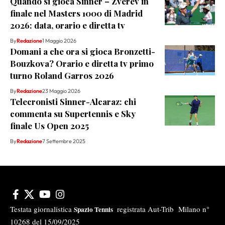
Quando si gioca Sinner – Zverev in
finale nel Masters 1000 di Madrid
2026: data, orario e diretta tv
By
Redazione
1 Maggio 2026
Domani a che ora si gioca Bronzetti-
Bouzkova? Orario e diretta tv primo
turno Roland Garros 2026
By
Redazione
23 Maggio 2026
Telecronisti Sinner-Alcaraz: chi
commenta su Supertennis e Sky
finale Us Open 2025
By
Redazione
7 Settembre 2025
Testata giornalistica
registrata Aut-Trib Milano n°
Spazio Tennis
10268 del 15/09/2025