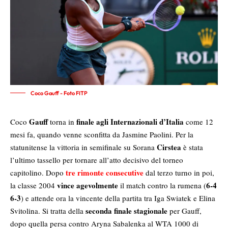
Coco Gauff - Foto FITP
Gauff
finale agli Internazionali d’Italia
Coco
torna in
come 12
mesi fa, quando venne sconfitta da Jasmine Paolini. Per la
Cirstea
statunitense la vittoria in semifinale su Sorana
è stata
l’ultimo tassello per tornare all’atto decisivo del torneo
tre rimonte consecutive
capitolino. Dopo
dal terzo turno in poi,
vince agevolmente
6-4
la classe 2004
il match contro la rumena (
6-3
) e attende ora la vincente della partita tra Iga Swiatek e Elina
seconda finale stagionale
Svitolina. Si tratta della
per Gauff,
dopo quella persa contro Aryna Sabalenka al WTA 1000 di