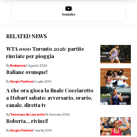
Youtube
RELATED NEWS
WTA 1000 Toronto 2026: partite
rinviate per pioggia
By
Redazione
2 Agosto 2026
Italiane ovunque!
By
Sergio Pastena
6 Luglio 2014
A che ora gioca la finale Cocciaretto
a Hobart sabato: avversario, orario,
canale, diretta tv
By
Tommaso de Laurentiis
16 Gennaio 2026
Roberta… rivinci!
By
Sergio Pastena
7 Aprile 2014