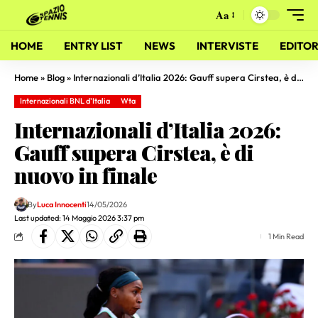
Aa
HOME
ENTRY LIST
NEWS
INTERVISTE
EDITOR
Home
»
Blog
»
Internazionali d’Italia 2026: Gauff supera Cirstea, è di nuovo in finale
Internazionali BNL d'Italia
Wta
Internazionali d’Italia 2026:
Gauff supera Cirstea, è di
nuovo in finale
By
Luca Innocenti
14/05/2026
Last updated: 14 Maggio 2026 3:37 pm
1 Min Read