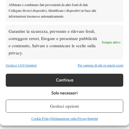
gioco sospeso
Abbinare e combinare dati provenienti da altre fonti di dati,
Collegare diversi dispositivi, Identificare i dispositivi in base alle
informazioni trasmesse automaticamente.
Atp
News
Masters 1000 Montreal 2026: Darderi
Garantire la sicurezza, prevenire e rilevare frodi,
Shang inizia in ritardo per pioggia
correggere errori, Erogare e presentare pubblicità
Sempre attivo
e contenuto, Salvare e comunicare le scelte sulla
privacy.
SOCIAL
Gestisci 1410 fornitori
Per saperne di più su questi scopi
Facebook
Continua
Solo necessari
X
Gestisci opzioni
Cookie Policy
Dichiarazione sulla Privacy
Imprint
Instagram