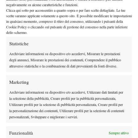
negativamente su alcune caratteristiche e funzioni.
Clicca qui sotto per acconsentire a quanto sopra o per fare scelte dettagliate. Le tue
scelte saranno applicate solamente a questo sito. È possibile modificare le impostazioni
in qualsiasi momento, compreso il ritiro del consenso, utilizzando i pulsanti della
Cookie Policy o cliccando sul pulsante di gestione del consenso nella parte inferiore
dello schermo.
Statistiche
Archiviare informazioni su dispositivo e/o accedervi, Misurare le prestazioni
DI TENDENZA
degli annunci, Misurare le prestazioni dei contenuti, Comprendere il pubblico
Atp
News
attraverso statistiche o la combinazione di dati provenienti da fonti diverse.
Masters 1000 Montreal 2026: Darderi
rimonta Shang e vola agli ottavi
Marketing
Archiviare informazioni su dispositivo e/o accedervi, Utilizzare dati limitati per
Atp
News
la selezione della pubblicità, Creare profili per la pubblicità personalizzata,
Masters 1000 Montreal 2026: medical time
Utilizzare profili per la selezione di pubblicità personalizzata, Creare profili per
out per Shang contro Darderi
la personalizzazione dei contenuti, Utilizzare profili per la selezione di contenuti
personalizzati, Sviluppare e migliorare i servizi.
News
Wta
Funzionalità
Sempre attivo
WTA 1000 Toronto 2026: pioggia pesante,