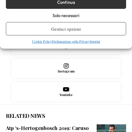
Continua
SOCIAL
Solo necessari
Facebook
Gestisci opzioni
Cookie Policy
Dichiarazione sulla Privacy
Imprint
X
Instagram
Youtube
RELATED NEWS
Atp ‘s-Hertogenbosch 2019: Caruso