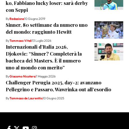
ko, Fabbiano lucky loser: sarà derby
con Seppi
By
Redazione
10 Giugno 2019
Sinner, 80 settimane da numero uno
del mondo: raggiunto Hewitt
By
Tommaso Vitali
13 Luglio 2026
Internazionali d’Italia 2026,
Djokovic: “Sinner? Completerà la
bacheca dei Masters. È il numero
uno al mondo con merito”
By
Giacomo Nicotera
7 Maggio 2026
Challenger Perugia 2025, day-2: avanzano
Pellegrino e Passaro, Wawrinka out all’esordio
By
Tommaso de Laurentiis
10 Giugno 2025