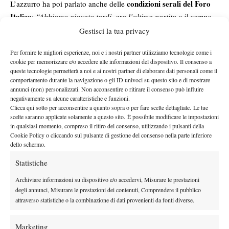
condizioni serali del Foro
L’azzurro ha poi parlato anche delle
Italico
:
“Abbiamo giocato tardi, era l’ultima partita e il campo
era un po’ più lento e diverso rispetto agli altri match. Essendo
Gestisci la tua privacy
testa di serie esordisci direttamente al secondo turno, ho gestito
Per fornire le migliori esperienze, noi e i nostri partner utilizziamo tecnologie come i
varie emozioni durante il match, però
sono contento della
cookie per memorizzare e/o accedere alle informazioni del dispositivo. Il consenso a
prestazione e di essere al terzo turno”.
queste tecnologie permetterà a noi e ai nostri partner di elaborare dati personali come il
Tommy Paul
Darderi è consapevole
Sul prossimo ostacolo,
,
comportamento durante la navigazione o gli ID univoci su questo sito e di mostrare
annunci (non) personalizzati. Non acconsentire o ritirare il consenso può influire
della difficoltà della sfida
ma vuole giocarsi le proprie chance:
negativamente su alcune caratteristiche e funzioni.
“Tommy è un grande giocatore. Non ho mai vinto contro di lui e
Clicca qui sotto per acconsentire a quanto sopra o per fare scelte dettagliate. Le tue
scelte saranno applicate solamente a questo sito. È possibile modificare le impostazioni
l’ultima volta ci ho giocato due anni fa. Ha fatto due semifinali
in qualsiasi momento, compreso il ritiro del consenso, utilizzando i pulsanti della
qui a Roma, quindi ha grandi risultati su questi campi, però
Cookie Policy o cliccando sul pulsante di gestione del consenso nella parte inferiore
penso di poter fare una bella partita.
Cercherò di dare il
dello schermo.
massimo per vincere”.
Statistiche
Archiviare informazioni su dispositivo e/o accedervi, Misurare le prestazioni
degli annunci, Misurare le prestazioni dei contenuti, Comprendere il pubblico
attraverso statistiche o la combinazione di dati provenienti da fonti diverse.
Marketing