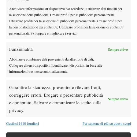
DI TENDENZA
Archiviare informazioni su dispositivo e/o accedervi, Utilizzare dati limitati per
Atp
News
la selezione della pubblicità, Creare profili per la pubblicità personalizzata,
Masters 1000 | Montreal amara per l’Italia:
Utilizzare profili per la selezione di pubblicità personalizzata, Creare profili per
Arnaldi ko, Darderi resta l’ultima speranza
la personalizzazione dei contenuti, Utilizzare profili per la selezione di contenuti
azzurra
personalizzati, Sviluppare e migliorare i servizi.
Atp
News
Funzionalità
Sempre attivo
A Montreal i giovani alzano la voce: la nuova
generazione inizia a far paura
Abbinare e combinare dati provenienti da altre fonti di dati,
Collegare diversi dispositivi, Identificare i dispositivi in base alle
informazioni trasmesse automaticamente.
Atp
News
Masters 1000 Montreal 2026:
Garantire la sicurezza, prevenire e rilevare frodi,
Bolelli/Vavassori fuori al primo turno
correggere errori, Erogare e presentare pubblicità
Sempre attivo
e contenuto, Salvare e comunicare le scelte sulla
News
privacy.
Masters 1000 Cincinnati 2026: forfait di
Quinn, Sonego entra nel tabellone
Gestisci 1410 fornitori
Per saperne di più su questi scopi