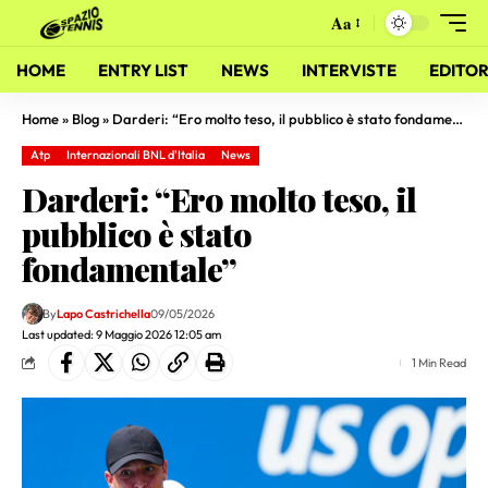
Aa
HOME
ENTRY LIST
NEWS
INTERVISTE
EDITOR
Home
»
Blog
»
Darderi: “Ero molto teso, il pubblico è stato fondamentale”
Atp
Internazionali BNL d'Italia
News
Darderi: “Ero molto teso, il
pubblico è stato
fondamentale”
By
Lapo Castrichella
09/05/2026
Last updated: 9 Maggio 2026 12:05 am
1 Min Read