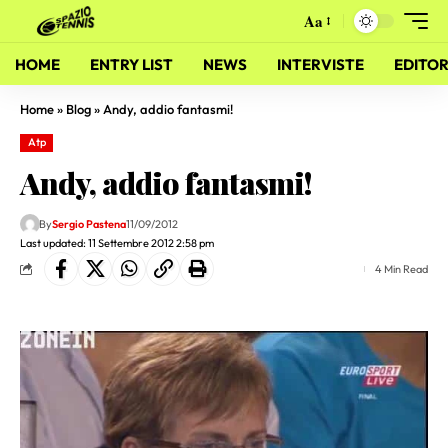
Aa
HOME
ENTRY LIST
NEWS
INTERVISTE
EDITOR
Home
»
Blog
»
Andy, addio fantasmi!
Atp
Andy, addio fantasmi!
By
Sergio Pastena
11/09/2012
Last updated: 11 Settembre 2012 2:58 pm
4 Min Read