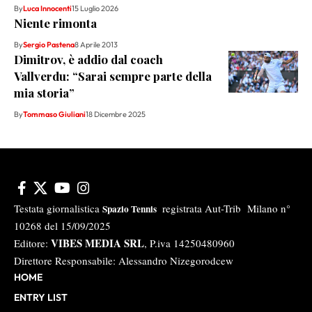
By
Luca Innocenti
15 Luglio 2026
Niente rimonta
By
Sergio Pastena
8 Aprile 2013
Dimitrov, è addio dal coach
Vallverdu: “Sarai sempre parte della
mia storia”
By
Tommaso Giuliani
18 Dicembre 2025
Testata giornalistica
registrata Aut-Trib Milano n°
Spazio Tennis
10268 del 15/09/2025
VIBES MEDIA SRL
Editore:
, P.iva 14250480960
Direttore Responsabile: Alessandro Nizegorodcew
HOME
ENTRY LIST