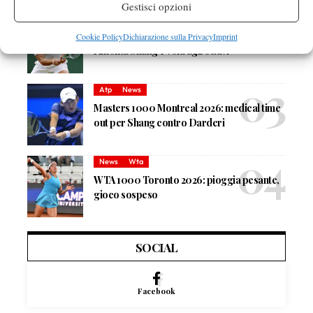
Gestisci opzioni
Atp
News
Masters 1000 Montreal 2026: Darderi
Cookie Policy
Dichiarazione sulla Privacy
Imprint
rimonta Shang e vola agli ottavi
Atp
News
Masters 1000 Montreal 2026: medical time
out per Shang contro Darderi
News
Wta
WTA 1000 Toronto 2026: pioggia pesante,
gioco sospeso
SOCIAL
Facebook