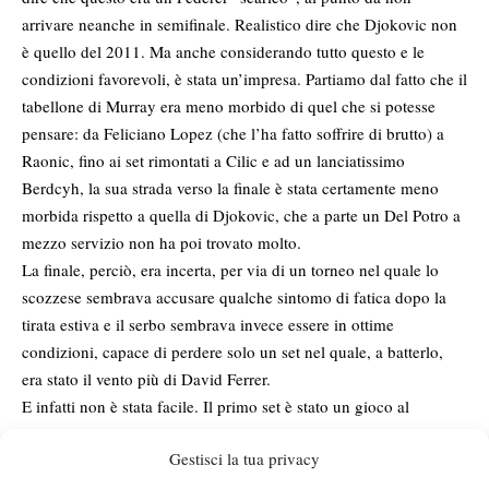
arrivare neanche in semifinale. Realistico dire che Djokovic non
è quello del 2011. Ma anche considerando tutto questo e le
condizioni favorevoli, è stata un’impresa. Partiamo dal fatto che il
tabellone di Murray era meno morbido di quel che si potesse
pensare: da Feliciano Lopez (che l’ha fatto soffrire di brutto) a
Raonic, fino ai set rimontati a Cilic e ad un lanciatissimo
Berdcyh, la sua strada verso la finale è stata certamente meno
morbida rispetto a quella di Djokovic, che a parte un Del Potro a
mezzo servizio non ha poi trovato molto.
La finale, perciò, era incerta, per via di un torneo nel quale lo
scozzese sembrava accusare qualche sintomo di fatica dopo la
tirata estiva e il serbo sembrava invece essere in ottime
condizioni, capace di perdere solo un set nel quale, a batterlo,
era stato il vento più di David Ferrer.
E infatti non è stata facile. Il primo set è stato un gioco al
massacro, coi due a lottare per un’ora e mezzo punto su punto,
Gestisci la tua privacy
fino ad un tie-break nel quale Murray è riuscito ad avere la
meglio 12-10. Un tie sudatissimo al quale ha fatto seguito un