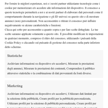
Per fornire le migliori esperienze, noi e i nostri partner utilizziamo tecnologie come i
secondo set altrettanto combattuto: sul 5-5 i due si erano tolti
cookie per memorizzare e/o accedere alle informazioni del dispositivo. Il consenso a
quattro volte a testa il servizio e col serbo 0-15 c’erano spifferi di
queste tecnologie permetterà a noi e ai nostri partner di elaborare dati personali come il
comportamento durante la navigazione o gli ID univoci su questo sito e di mostrare
“Ora lo breakka e Murray si squaglia”. Niente da fare: servizio
annunci (non) personalizzati. Non acconsentire o ritirare il consenso può influire
tenuto e break, 7-6 7-5.
negativamente su alcune caratteristiche e funzioni.
Clicca qui sotto per acconsentire a quanto sopra o per fare scelte dettagliate. Le tue
Qui va in scena il dramma. Già, perché Djokovic non ha alcuna
scelte saranno applicate solamente a questo sito. È possibile modificare le impostazioni
voglia di mettersi a fare la vittima sacrificale nel terzo set e lo fa
in qualsiasi momento, compreso il ritiro del consenso, utilizzando i pulsanti della
capire da subito, cominciando a martellare l’avversario. E’ un
Cookie Policy o cliccando sul pulsante di gestione del consenso nella parte inferiore
dello schermo.
amen e i due si ritrovano due set pari, con Murray che negli
ultimi due ha fatto solo cinque games e le quote dei bookmakers
Statistiche
che si spostano dalla parte del serbo. E’ un amen, ma non per
Archiviare informazioni su dispositivo e/o accedervi, Misurare le prestazioni
Andy, che nel quinto parte forte e prende due break di vantaggio.
degli annunci, Misurare le prestazioni dei contenuti, Comprendere il pubblico
Poi ne cede uno, mentre la gente continua a sussurrare “Se perde
attraverso statistiche o la combinazione di dati provenienti da fonti diverse.
questa finisce in manicomio”. Non oggi, non questa partita.
Murray chiude 6-2 ed alza il suo primo trofeo Slam.
Marketing
E in panchina un signore cecoslovacco, naturalizzato americano,
Archiviare informazioni su dispositivo e/o accedervi, Utilizzare dati limitati per
ripensa a quando fece lui centro per la prima volta dopo quattro
la selezione della pubblicità, Creare profili per la pubblicità personalizzata,
finali perse. Anno Domini 1984, Roland Garros, dall’altra parte
Utilizzare profili per la selezione di pubblicità personalizzata, Creare profili per
la personalizzazione dei contenuti, Utilizzare profili per la selezione di contenuti