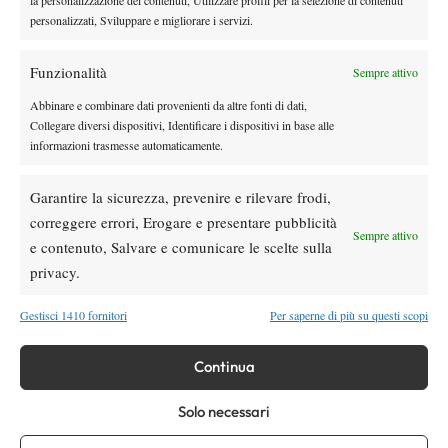
della rete John McEnroe. Al quinto set, of course.
personalizzati, Sviluppare e migliorare i servizi.
Funzionalità
Sempre attivo
TAGGED:
Andy Murray
Fantasmi
Us Open
Us Open 2012
Abbinare e combinare dati provenienti da altre fonti di dati,
Collegare diversi dispositivi, Identificare i dispositivi in base alle
informazioni trasmesse automaticamente.
Garantire la sicurezza, prevenire e rilevare frodi,
correggere errori, Erogare e presentare pubblicità
Sempre attivo
Nessun commento
e contenuto, Salvare e comunicare le scelte sulla
Devi essere
connesso
per inviare un commento.
privacy.
Gestisci 1410 fornitori
Per saperne di più su questi scopi
DI TENDENZA
Continua
Atp
News
Masters 1000 Montreal 2026: programma,
Solo necessari
orario e ordine di gioco venerdì 7 agosto.
Arnaldi apre sul Centrale