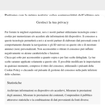
Partiamo con la prima notizia: salvo sorprese/ritiri dell’ultima ora,
non ci saranno in palio inviti per i due main draws.
Si gioca,
Gestisci la tua privacy
Il torneo
quindi, “solo” per dei posti nelle qualificazioni.
Per fornire le migliori esperienze, noi e i nostri partner utilizziamo tecnologie come i
maschile
assegnerà due wild card per le
delle prequalificazioni
cookie per memorizzare e/o accedere alle informazioni del dispositivo. Il consenso a
quali
più ghiotta è la chance per le donne
, mentre
, visto che
queste tecnologie permetterà a noi e ai nostri partner di elaborare dati personali come il
saranno ben quattro gli inviti assegnati
e basterà quindi
comportamento durante la navigazione o gli ID univoci su questo sito e di mostrare
annunci (non) personalizzati. Non acconsentire o ritirare il consenso può influire
arrivare in semifinale per garantirsi la possibilità di giocare nel
negativamente su alcune caratteristiche e funzioni.
Wta 1000 del Foro.
Clicca qui sotto per acconsentire a quanto sopra o per fare scelte dettagliate. Le tue
WILD CARD IN PALIO PREQUALIFICAZIONI IBI
scelte saranno applicate solamente a questo sito. È possibile modificare le impostazioni
in qualsiasi momento, compreso il ritiro del consenso, utilizzando i pulsanti della
2026
Cookie Policy o cliccando sul pulsante di gestione del consenso nella parte inferiore
dello schermo.
2 Wild Card Qualificazioni M.
Statistiche
4 Wild Card Qualificazioni F.
Archiviare informazioni su dispositivo e/o accedervi, Misurare le prestazioni
degli annunci, Misurare le prestazioni dei contenuti, Comprendere il pubblico
attraverso statistiche o la combinazione di dati provenienti da fonti diverse.