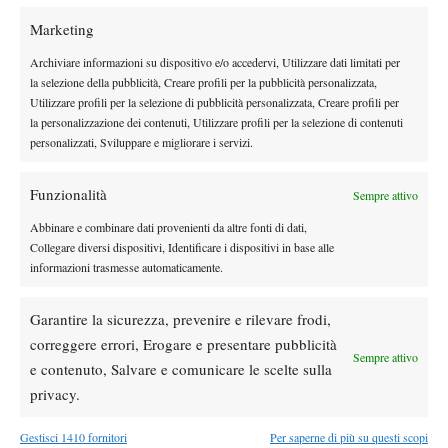
Marketing
Archiviare informazioni su dispositivo e/o accedervi, Utilizzare dati limitati per
la selezione della pubblicità, Creare profili per la pubblicità personalizzata,
DI TENDENZA
Utilizzare profili per la selezione di pubblicità personalizzata, Creare profili per
la personalizzazione dei contenuti, Utilizzare profili per la selezione di contenuti
News
US Open
personalizzati, Sviluppare e migliorare i servizi.
US Open, Sabalenka: “Con Djokovic
puntiamo al titolo nel doppio misto”
Funzionalità
Sempre attivo
Abbinare e combinare dati provenienti da altre fonti di dati,
News
Wta
Collegare diversi dispositivi, Identificare i dispositivi in base alle
Swiatek seconda per percentuale di vittorie
informazioni trasmesse automaticamente.
nei 1000: davanti a lei solo Serena Williams
Garantire la sicurezza, prevenire e rilevare frodi,
Atp
News
correggere errori, Erogare e presentare pubblicità
Sempre attivo
Masters 1000 Montreal 2026: ritiro per
e contenuto, Salvare e comunicare le scelte sulla
Shapovalov contro Svajda, motivo e cosa
privacy.
succede con le scommesse
Entry List
Gestisci 1410 fornitori
Per saperne di più su questi scopi