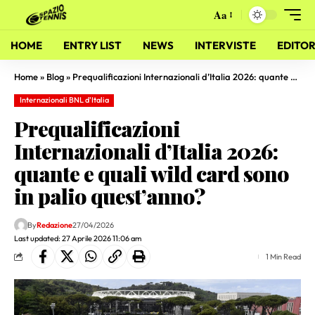
Aa
HOME
ENTRY LIST
NEWS
INTERVISTE
EDITOR
Home
»
Blog
»
Prequalificazioni Internazionali d’Italia 2026: quante e quali wild card sono in palio quest’anno?
Internazionali BNL d'Italia
Prequalificazioni
Internazionali d’Italia 2026:
quante e quali wild card sono
in palio quest’anno?
By
Redazione
27/04/2026
Last updated: 27 Aprile 2026 11:06 am
1 Min Read