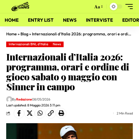
Aa
HOME
ENTRY LIST
NEWS
INTERVISTE
EDITOR
Home
»
Blog
»
Internazionali d’Italia 2026: programma, orari e ordine di gioco sabato 9 maggio con Sinner in campo
Internazionali BNL d'Italia
News
Internazionali d’Italia 2026:
programma, orari e ordine di
gioco sabato 9 maggio con
Sinner in campo
By
Redazione
08/05/2026
Last updated: 8 Maggio 2026 3:11 pm
2 Min Read