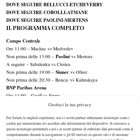
DOVE SEGUIRE BELLUCCI-ETCHEVERRY
DOVE SEGUIRE COBOLLI-ATMANE
DOVE SEGUIRE PAOLINI-MERTENS
IL PROGRAMMA COMPLETO
Campo Centrale
Ore 11:00 – Machac vs Medvedev
Paolini
Non prima delle 13:00 –
vs Mertens
A seguire – Sabalenka vs Cirstea
Sinner
Non prima delle 19:00 –
vs Ofner
Non prima delle 20:30 – Bencic vs Kalinskaya
BNP Paribas Arena
Ore 11:00 – Gauff vs Sierra
A seguire – Auger-Aliassime vs Navone
Gestisci la tua privacy
Cobolli
A seguire –
vs Atmane
Per fornire le migliori esperienze, noi e i nostri partner utilizziamo tecnologie come i
Non prima delle 17:00 – Golubic vs Andreeva
cookie per memorizzare e/o accedere alle informazioni del dispositivo. Il consenso a
Pellegrino
A seguire – [Q]
vs Fils
queste tecnologie permetterà a noi e ai nostri partner di elaborare dati personali come il
Supertennis Arena
comportamento durante la navigazione o gli ID univoci su questo sito e di mostrare