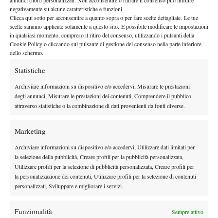
annunci (non) personalizzati. Non acconsentire o ritirare il consenso può influire
Ore 11:00 – Rublev vs Kecmanovic
negativamente su alcune caratteristiche e funzioni.
Bellucci
A seguire – Etcheverry vs
Clicca qui sotto per acconsentire a quanto sopra o per fare scelte dettagliate. Le tue
scelte saranno applicate solamente a questo sito. È possibile modificare le impostazioni
A seguire – [Q] Basilashvili vs Shelton
in qualsiasi momento, compreso il ritiro del consenso, utilizzando i pulsanti della
A seguire – Medjedovic vs Fonseca
Cookie Policy o cliccando sul pulsante di gestione del consenso nella parte inferiore
A seguire – Popyrin vs Mensik
dello schermo.
Pietrangeli
Statistiche
Ore 11:00 – Tirante vs Norrie
Archiviare informazioni su dispositivo e/o accedervi, Misurare le prestazioni
A seguire – Cilic vs [LL] Landaluce
degli annunci, Misurare le prestazioni dei contenuti, Comprendere il pubblico
A seguire – Zheng vs Ostapenko
attraverso statistiche o la combinazione di dati provenienti da fonti diverse.
A seguire – Tiafoe vs Buse
A seguire – [Q] Townsend vs Jovic
Marketing
Court 1
Archiviare informazioni su dispositivo e/o accedervi, Utilizzare dati limitati per
Ore 11:00 – Moutet vs [Q] Llamas Ruiz
la selezione della pubblicità, Creare profili per la pubblicità personalizzata,
A seguire – Oliynykova vs Noskova
Utilizzare profili per la selezione di pubblicità personalizzata, Creare profili per
A seguire – [Q] Garin vs Davidovich Fokina
la personalizzazione dei contenuti, Utilizzare profili per la selezione di contenuti
A seguire – Nakashima vs Bautista Agut
personalizzati, Sviluppare e migliorare i servizi.
Funzionalità
Sempre attivo