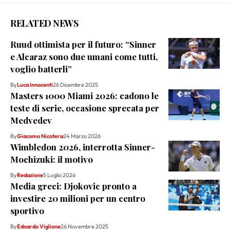
RELATED NEWS
Ruud ottimista per il futuro: “Sinner
e Alcaraz sono due umani come tutti,
voglio batterli”
By
Luca Innocenti
26 Dicembre 2025
Masters 1000 Miami 2026: cadono le
teste di serie, occasione sprecata per
Medvedev
By
Giacomo Nicotera
24 Marzo 2026
Wimbledon 2026, interrotta Sinner-
Mochizuki: il motivo
By
Redazione
5 Luglio 2026
Media greci: Djokovic pronto a
investire 20 milioni per un centro
sportivo
By
Edoardo Viglione
26 Novembre 2025