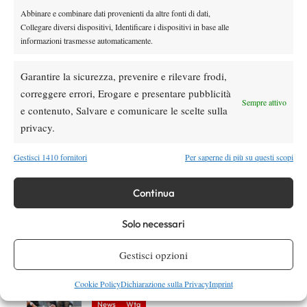
Abbinare e combinare dati provenienti da altre fonti di dati,
Collegare diversi dispositivi, Identificare i dispositivi in base alle
informazioni trasmesse automaticamente.
DI TENDENZA
Garantire la sicurezza, prevenire e rilevare frodi,
correggere errori, Erogare e presentare pubblicità
Atp
News
Sempre attivo
e contenuto, Salvare e comunicare le scelte sulla
Masters 1000 Montreal 2026: programma,
orario e ordine di gioco venerdì 7 agosto.
privacy.
Arnaldi apre sul Centrale
Gestisci 1410 fornitori
Per saperne di più su questi scopi
Atp
News
Masters 1000 Montreal 2026: Darderi
Continua
rimonta Shang e vola agli ottavi
Solo necessari
Atp
News
Masters 1000 Montreal 2026: medical time
Gestisci opzioni
out per Shang contro Darderi
Cookie Policy
Dichiarazione sulla Privacy
Imprint
News
Wta