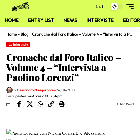
Aa
HOME
ENTRY LIST
NEWS
INTERVISTE
EDITOR
Home
»
Blog
»
Cronache dal Foro Italico – Volume 4 – “Intervista a Paolino Lorenzi”
Le Interviste
Cronache dal Foro Italico –
Volume 4 – “Intervista a
Paolino Lorenzi”
By
Alessandro Nizegorodcew
24/04/2010
Last updated: 24 Aprile 2010 3:54 pm
0 Min Read