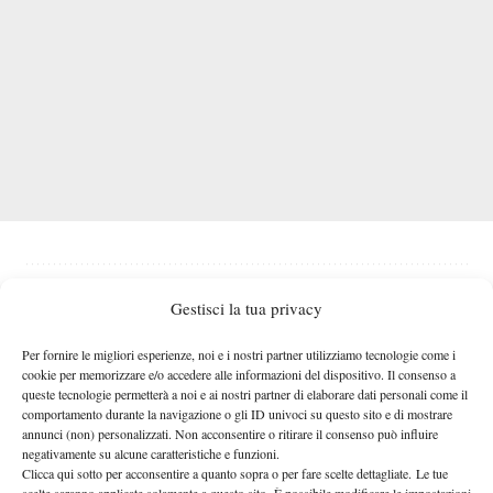
Gestisci la tua privacy
Per fornire le migliori esperienze, noi e i nostri partner utilizziamo tecnologie come i
cookie per memorizzare e/o accedere alle informazioni del dispositivo. Il consenso a
Nessun commento
queste tecnologie permetterà a noi e ai nostri partner di elaborare dati personali come il
Devi essere
connesso
per inviare un commento.
comportamento durante la navigazione o gli ID univoci su questo sito e di mostrare
annunci (non) personalizzati. Non acconsentire o ritirare il consenso può influire
negativamente su alcune caratteristiche e funzioni.
Clicca qui sotto per acconsentire a quanto sopra o per fare scelte dettagliate. Le tue
DI TENDENZA
scelte saranno applicate solamente a questo sito. È possibile modificare le impostazioni