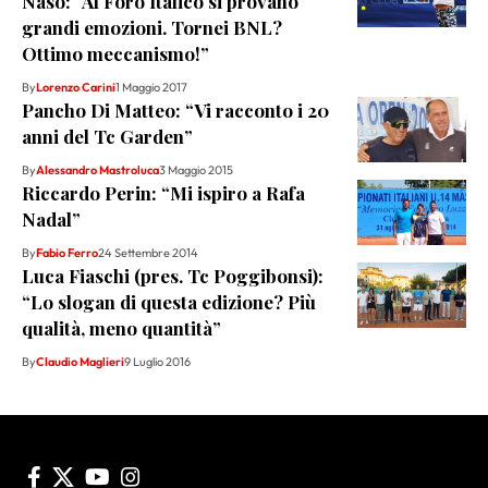
Naso: “Al Foro Italico si provano
grandi emozioni. Tornei BNL?
Ottimo meccanismo!”
By
Lorenzo Carini
1 Maggio 2017
Pancho Di Matteo: “Vi racconto i 20
anni del Tc Garden”
By
Alessandro Mastroluca
3 Maggio 2015
Riccardo Perin: “Mi ispiro a Rafa
Nadal”
By
Fabio Ferro
24 Settembre 2014
Luca Fiaschi (pres. Tc Poggibonsi):
“Lo slogan di questa edizione? Più
qualità, meno quantità”
By
Claudio Maglieri
9 Luglio 2016