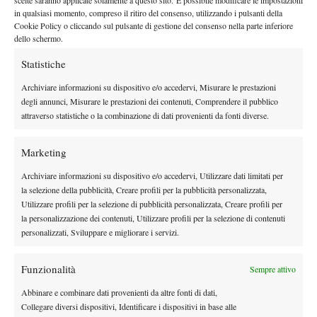
in qualsiasi momento, compreso il ritiro del consenso, utilizzando i pulsanti della
Atp
News
Cookie Policy o cliccando sul pulsante di gestione del consenso nella parte inferiore
Masters 1000 Montreal 2026: programma,
dello schermo.
orario e ordine di gioco venerdì 7 agosto.
Statistiche
Arnaldi apre sul Centrale
Archiviare informazioni su dispositivo e/o accedervi, Misurare le prestazioni
Atp
News
degli annunci, Misurare le prestazioni dei contenuti, Comprendere il pubblico
Masters 1000 Montreal 2026: Darderi
attraverso statistiche o la combinazione di dati provenienti da fonti diverse.
rimonta Shang e vola agli ottavi
Marketing
Atp
News
Archiviare informazioni su dispositivo e/o accedervi, Utilizzare dati limitati per
Masters 1000 Montreal 2026: medical time
la selezione della pubblicità, Creare profili per la pubblicità personalizzata,
out per Shang contro Darderi
Utilizzare profili per la selezione di pubblicità personalizzata, Creare profili per
la personalizzazione dei contenuti, Utilizzare profili per la selezione di contenuti
personalizzati, Sviluppare e migliorare i servizi.
News
Wta
WTA 1000 Toronto 2026: pioggia pesante,
Funzionalità
Sempre attivo
gioco sospeso
Abbinare e combinare dati provenienti da altre fonti di dati,
Collegare diversi dispositivi, Identificare i dispositivi in base alle