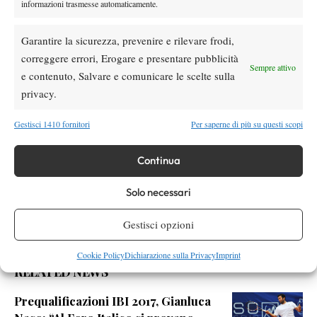
informazioni trasmesse automaticamente.
SOCIAL
Garantire la sicurezza, prevenire e rilevare frodi,
Facebook
correggere errori, Erogare e presentare pubblicità
Sempre attivo
e contenuto, Salvare e comunicare le scelte sulla
privacy.
X
Gestisci 1410 fornitori
Per saperne di più su questi scopi
Continua
Instagram
Solo necessari
Youtube
Gestisci opzioni
Cookie Policy
Dichiarazione sulla Privacy
Imprint
RELATED NEWS
Prequalificazioni IBI 2017, Gianluca