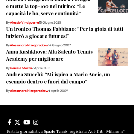
e mette la top-100 nel mirino: “Le
capacità le ho, serve continuità”
By
Alessio Vinciguerra
15 Giugno 2025
Un ironico Thomas Fabbiano: “Per la gioia di tutti
inizierò a giocare futures!”
By
Alessandro Nizegorodcew
14 Giugno 2007
Anna Kushkhova: Alla Salento Tennis
Academy per migliorare
By
Daniele Sforza
2 Aprile 2015
Andrea Stucchi: “Mi ispiro a Mario Ancic, un
esempio dentro e fuori dal campo”
By
Alessandro Nizegorodcew
4 Aprile 2009
Testata giornalistica
registrata Aut-Trib Milano n°
Spazio Tennis