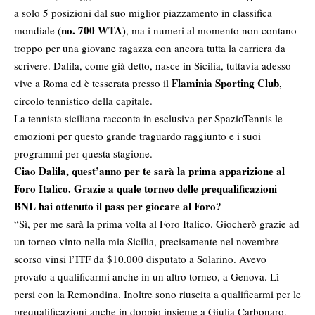
a solo 5 posizioni dal suo miglior piazzamento in classifica
no. 700 WTA
mondiale (
), ma i numeri al momento non contano
troppo per una giovane ragazza con ancora tutta la carriera da
scrivere. Dalila, come già detto, nasce in Sicilia, tuttavia adesso
Flaminia Sporting Club
vive a Roma ed è tesserata presso il
,
circolo tennistico della capitale.
La tennista siciliana racconta in esclusiva per SpazioTennis le
emozioni per questo grande traguardo raggiunto e i suoi
programmi per questa stagione.
Ciao Dalila, quest’anno per te sarà la prima apparizione al
Foro Italico. Grazie a quale torneo delle prequalificazioni
BNL hai ottenuto il pass per giocare al Foro?
“Sì, per me sarà la prima volta al Foro Italico. Giocherò grazie ad
un torneo vinto nella mia Sicilia, precisamente nel novembre
scorso vinsi l’ITF da $10.000 disputato a Solarino. Avevo
provato a qualificarmi anche in un altro torneo, a Genova. Lì
persi con la Remondina. Inoltre sono riuscita a qualificarmi per le
prequalificazioni anche in doppio insieme a Giulia Carbonaro,