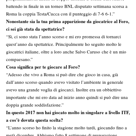
battendo in finale in un torneo BNL disputato settimana scorsa a
Roma la coppia Testa/Cucca con il punteggio di 7-6 6-1.”
Nonostante sia la tua prima apparizione da giocatrice al Foro,
ci sei già stata da spettatrice?
“Sì, ci sono stata l’anno scorso e mi ero promessa di tornarci
quest’anno da spettatrice. Principalmente ho seguito molto le
giocatrici italiane, oltre a loro anche
Salvo Caruso
che è un mio
compaesano.”
Cosa significa per te giocare al Foro?
“Adesso che vivo a Roma si può dire che gioco in casa, già
dall’anno scorso quando avevo visitato l’ambiente in generale
avevo una grande voglia di giocarci. Inoltre era un obbiettivo
importante che mi ero data ad inizio anno quindi si può dire una
doppia grande soddisfazione.”
In questo 2017 non hai giocato molto in singolare a livello ITF,
a cos’è dovuta questa scelta?
“L’anno scorso ho finito la stagione molto tardi, giocando fino a
metà dicembre. Abbiamo fatto 8 settimane di preparazione,