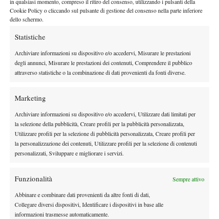
in qualsiasi momento, compreso il ritiro del consenso, utilizzando i pulsanti della
Cookie Policy o cliccando sul pulsante di gestione del consenso nella parte inferiore
“La mia passione per il tennis nacque casualmente, mentre ero
dello schermo.
con mia mamma una pallina da tennis è “volata” sulla nostra
macchina e ho iniziato così. Per quanto riguarda la giocatrice,
Statistiche
vorrei essere la Clijsters 2.”
Archiviare informazioni su dispositivo e/o accedervi, Misurare le prestazioni
Essendo tu molto giovane, al momento hai deciso di dedicarti
degli annunci, Misurare le prestazioni dei contenuti, Comprendere il pubblico
solamente al tennis o fai anche altre attività?
attraverso statistiche o la combinazione di dati provenienti da fonti diverse.
“Al momento ho finito gli studi e mi sono diplomata. Per ora mi
concentro solo sul tennis.”
Marketing
Archiviare informazioni su dispositivo e/o accedervi, Utilizzare dati limitati per
la selezione della pubblicità, Creare profili per la pubblicità personalizzata,
Utilizzare profili per la selezione di pubblicità personalizzata, Creare profili per
la personalizzazione dei contenuti, Utilizzare profili per la selezione di contenuti
personalizzati, Sviluppare e migliorare i servizi.
Funzionalità
Sempre attivo
Abbinare e combinare dati provenienti da altre fonti di dati,
Collegare diversi dispositivi, Identificare i dispositivi in base alle
informazioni trasmesse automaticamente.