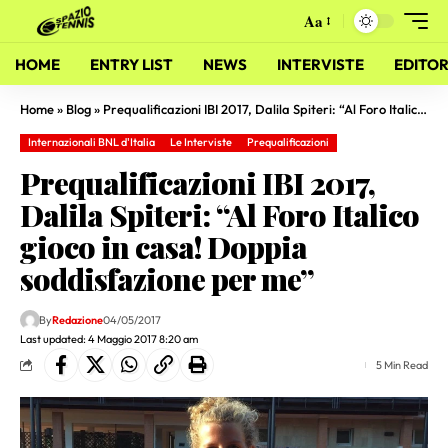
Aa
HOME
ENTRY LIST
NEWS
INTERVISTE
EDITOR
Home
»
Blog
»
Prequalificazioni IBI 2017, Dalila Spiteri: “Al Foro Italico gioco in casa! Doppia soddisfazione per me”
Internazionali BNL d'Italia
Le Interviste
Prequalificazioni
Prequalificazioni IBI 2017,
Dalila Spiteri: “Al Foro Italico
gioco in casa! Doppia
soddisfazione per me”
By
Redazione
04/05/2017
Last updated: 4 Maggio 2017 8:20 am
5 Min Read