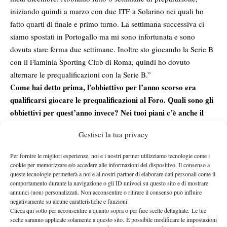
iniziando quindi a marzo con due ITF a Solarino nei quali ho
fatto quarti di finale e primo turno. La settimana successiva ci
siamo spostati in Portogallo ma mi sono infortunata e sono
dovuta stare ferma due settimane. Inoltre sto giocando la Serie B
con il Flaminia Sporting Club di Roma, quindi ho dovuto
alternare le prequalificazioni con la Serie B.”
Come hai detto prima, l’obbiettivo per l’anno scorso era
qualificarsi giocare le prequalificazioni al Foro. Quali sono gli
obbiettivi per quest’anno invece? Nei tuoi piani c’è anche il
doppio?
Gestisci la tua privacy
“Sì, come ti dicevo l’obiettivo ad inizio anno era giocare le
prequalificazioni. Adesso che siamo dentro l’obbiettivo è giocare
Per fornire le migliori esperienze, noi e i nostri partner utilizziamo tecnologie come i
le qualificazioni, ma vedremo passo per passo. Per quanto
cookie per memorizzare e/o accedere alle informazioni del dispositivo. Il consenso a
queste tecnologie permetterà a noi e ai nostri partner di elaborare dati personali come il
riguarda il doppio: sì assolutamente, mi piace moltissimo giocare
comportamento durante la navigazione o gli ID univoci su questo sito e di mostrare
questa specialità.”
annunci (non) personalizzati. Non acconsentire o ritirare il consenso può influire
Entrando più sul personale, com’è nata in te la passione per il
negativamente su alcune caratteristiche e funzioni.
Clicca qui sotto per acconsentire a quanto sopra o per fare scelte dettagliate. Le tue
tennis? C’è qualche giocatrice del passato o del presente a cui
scelte saranno applicate solamente a questo sito. È possibile modificare le impostazioni
ti ispiri?