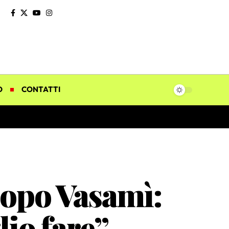
O
CONTATTI
opo Vasamì:
lio fare”