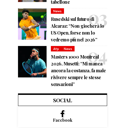
tabellone
News
Rusedski sul futuro di
Alcaraz: “Non giocherà lo
US Open, forse non lo
vedremo più nel 2026”
Atp
News
Masters 1000 Montreal
2026, Musetti: “Mi manca
ancora la costanza, fa male
rivivere sempre le stesse
sensazioni”
SOCIAL
Facebook