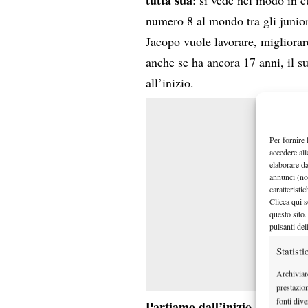
numero 8 al mondo tra gli junior
Jacopo vuole lavorare, migliorar
anche se ha ancora 17 anni, il s
all’inizio.
Per fornire 
accedere all
elaborare d
annunci (no
caratteristi
Clicca qui s
questo sito.
pulsanti del
Statisti
Archiviar
prestazio
fonti dive
Partiamo dall’inizio, quando ha