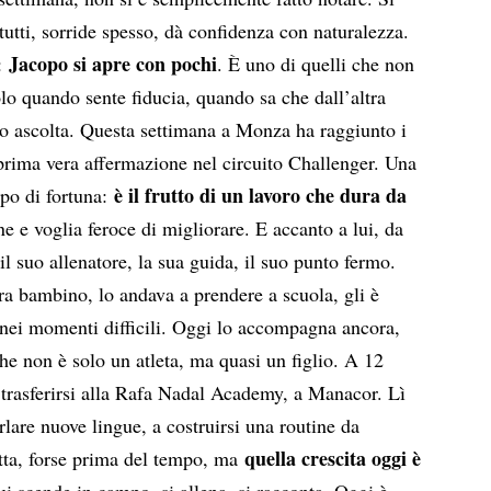
tutti, sorride spesso, dà confidenza con naturalezza.
Jacopo si apre con pochi
a:
. È uno di quelli che non
lo quando sente fiducia, quando sa che dall’altra
lo ascolta. Questa settimana a Monza ha raggiunto i
a prima vera affermazione nel circuito Challenger. Una
è il frutto di un lavoro che dura da
po di fortuna:
ne e voglia feroce di migliorare. E accanto a lui, da
il suo allenatore, la sua guida, il suo punto fermo.
ra bambino, lo andava a prendere a scuola, gli è
 nei momenti difficili. Oggi lo accompagna ancora,
 non è solo un atleta, ma quasi un figlio. A 12
 trasferirsi alla Rafa Nadal Academy, a Manacor. Lì
rlare nuove lingue, a costruirsi una routine da
quella crescita oggi è
retta, forse prima del tempo, ma
ui scende in campo, si allena, si racconta. Oggi è