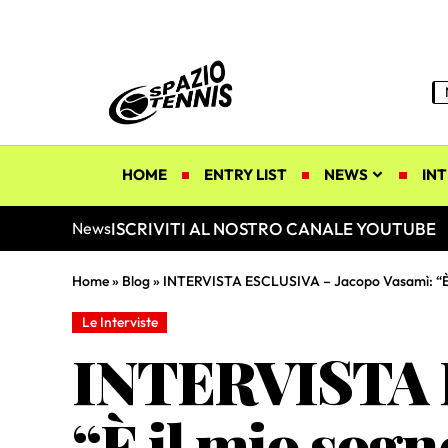
HOME
ENTRY LIST
NEWS
INT
ISCRIVITI AL NOSTRO CANALE YOUTUBE
News
Home
»
Blog
»
INTERVISTA ESCLUSIVA – Jacopo Vasamì: “È il 
Le Interviste
INTERVISTA E
“È il mio sogno