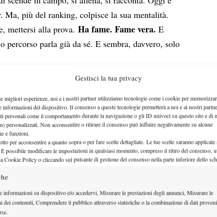
. Ma, più del ranking, colpisce la sua mentalità.
Ha fame. Fame vera.
e, mettersi alla prova.
E
uo percorso parla già da sé. E sembra, davvero, solo
Gestisci la tua privacy
le migliori esperienze, noi e i nostri partner utilizziamo tecnologie come i cookie per memorizzar
e informazioni del dispositivo. Il consenso a queste tecnologie permetterà a noi e ai nostri partne
ati personali come il comportamento durante la navigazione o gli ID univoci su questo sito e di 
n) personalizzati. Non acconsentire o ritirare il consenso può influire negativamente su alcune
che e funzioni.
otto per acconsentire a quanto sopra o per fare scelte dettagliate. Le tue scelte saranno applicate
 È possibile modificare le impostazioni in qualsiasi momento, compreso il ritiro del consenso, ut
la Cookie Policy o cliccando sul pulsante di gestione del consenso nella parte inferiore dello sc
che
e informazioni su dispositivo e/o accedervi, Misurare le prestazioni degli annunci, Misurare le
ni dei contenuti, Comprendere il pubblico attraverso statistiche o la combinazione di dati proveni
rse.
i iniziato a giocare a tennis?