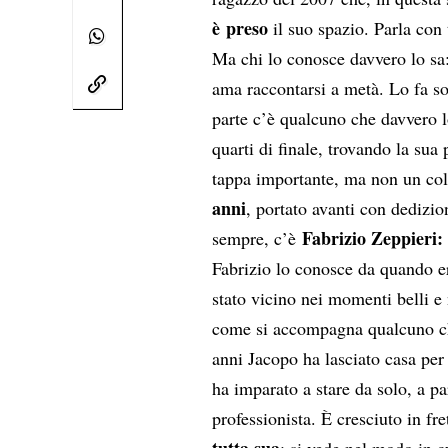
è preso
il suo spazio. Parla con 
Ma chi lo conosce davvero lo s
ama raccontarsi a metà. Lo fa so
parte c’è qualcuno che davvero 
quarti di finale, trovando la su
tappa importante, ma non un col
anni
, portato avanti con dedizio
Fabrizio Zeppieri
:
sempre, c’è
Fabrizio lo conosce da quando e
stato vicino nei momenti belli e
come si accompagna qualcuno che
anni Jacopo ha lasciato casa per
ha imparato a stare da solo, a pa
professionista. È cresciuto in f
tutta sua
: si vede nel modo in c