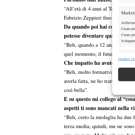
“All’età di 4 anni al Tennis Clu
Market
Fabrizio Zeppieri fino all’età di
Archiviare
Da quando poi hai cominciato a
Creare pro
potesse diventare qualcosa di 
Creare pro
Sviluppare
“Beh, quando a 12 anni ho deciso 
quel momento, il futuro lo stavo
Funzion
Gestisci 141
Che impatto ha avuto su di te
Abbinare e
“Beh, molto formativa. Sicuramen
Identifica
averla fatta, ne ho tratto comunq
Garanti
così bella”.
Erogare
E su questo mi collego al “cosa
scelte 
aspetti ti sono mancati nella v
“Beh, certo la medaglia ha due f
terza media; quindi, me ne sono
mia giornata. Molte più ore di te