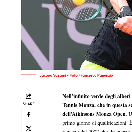
Jacopo Vasamì - Foto Francesco Panunzio
Nell’infinito verde degli alber
Tennis Monza, che in questa s
SHARE
dell’Atkinsons Monza Open.
U
primo giorno di qualificazioni.
ragazzo del 2007 che, in questa 