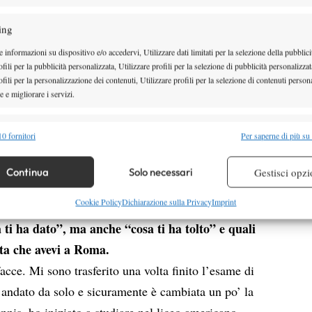
b Parioli, poi mi sono spostato al Club Nomentano da
ing
 12 anni”.
 informazioni su dispositivo e/o accedervi, Utilizzare dati limitati per la selezione della pubblici
d allenarti con più serietà e a credere che
fili per la pubblicità personalizzata, Utilizzare profili per la selezione di pubblicità personalizzat
più serio? Quando l’hai capito?
fili per la personalizzazione dei contenuti, Utilizzare profili per la selezione di contenuti persona
 e migliorare i servizi.
di trasferirmi in Spagna, la scelta l’ho fatta già in
 già disegnando”.
alità
Semp
0 fornitori
Per saperne di più su
 questa esperienza alla Rafa Nadal Academy?
 combinare dati provenienti da altre fonti di dati, Collegare diversi dispositivi,
te ha avuto i suoi lati positivi e sono contento di
re i dispositivi in base alle informazioni trasmesse automaticamente.
Continua
Solo necessari
Gestisci opzi
ue tanto. Sono felice di aver vissuto un’esperienza
re la sicurezza, prevenire e rilevare frodi, correggere errori,
Cookie Policy
Dichiarazione sulla Privacy
Imprint
 e presentare pubblicità e contenuto, Salvare e comunicare le
Semp
 ti ha dato”, ma anche “cosa ti ha tolto” e quali
sulla privacy.
ita che avevi a Roma.
acce. Mi sono trasferito una volta finito l’esame di
 andato da solo e sicuramente è cambiata un po’ la
nnis, ho iniziato a studiare nel liceo americano,