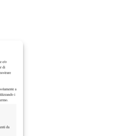
e e/o
r di
mostrare
 solamente a
ilizzando i
hermo.
enti da