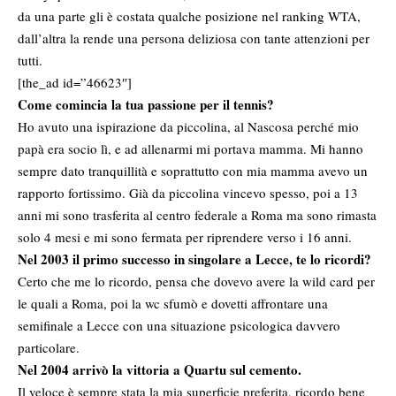
da una parte gli è costata qualche posizione nel ranking WTA,
dall’altra la rende una persona deliziosa con tante attenzioni per
tutti.
[the_ad id=”46623″]
Come comincia la tua passione per il tennis?
Ho avuto una ispirazione da piccolina, al Nascosa perché mio
papà era socio lì, e ad allenarmi mi portava mamma. Mi hanno
sempre dato tranquillità e soprattutto con mia mamma avevo un
rapporto fortissimo. Già da piccolina vincevo spesso, poi a 13
anni mi sono trasferita al centro federale a Roma ma sono rimasta
solo 4 mesi e mi sono fermata per riprendere verso i 16 anni.
Nel 2003 il primo successo in singolare a Lecce, te lo ricordi?
Certo che me lo ricordo, pensa che dovevo avere la wild card per
le quali a Roma, poi la wc sfumò e dovetti affrontare una
semifinale a Lecce con una situazione psicologica davvero
particolare.
Nel 2004 arrivò la vittoria a Quartu sul cemento.
Il veloce è sempre stata la mia superficie preferita, ricordo bene