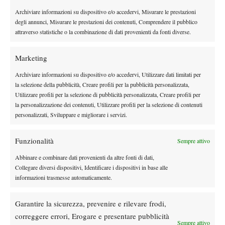
Mattina allenamento dalle 9 alle 12, poi riposo e ritornavo ad
Archiviare informazioni su dispositivo e/o accedervi, Misurare le prestazioni
allenarmi dalle 15 alle 19, alternando tennis e atletica in base alle
degli annunci, Misurare le prestazioni dei contenuti, Comprendere il pubblico
circostanze.
attraverso statistiche o la combinazione di dati provenienti da fonti diverse.
Giocatore e giocatrici preferite?
Il mio mito era Edberg, ora Roger. Tra le donne adoravo la grinta
Marketing
di Monica Seles. Tra i ragazzi di oggi qui al Capanno abbiamo
Archiviare informazioni su dispositivo e/o accedervi, Utilizzare dati limitati per
Giulio Zeppieri che è un prospetto interessante e Masha
la selezione della pubblicità, Creare profili per la pubblicità personalizzata,
Marfutina che è già una giocatrice.
Utilizzare profili per la selezione di pubblicità personalizzata, Creare profili per
Quando è l’ultima volta che hai pianto?
la personalizzazione dei contenuti, Utilizzare profili per la selezione di contenuti
Ieri. Mi capita di piangere, arrivano pensieri, tutti miei, e giù di
personalizzati, Sviluppare e migliorare i servizi.
lacrima. Sono piuttosto sensibile.
—
Funzionalità
Sempre attivo
La chance giusta potrebbe arrivare da un momento all’altro per
Abbinare e combinare dati provenienti da altre fonti di dati,
questa giovane donna pronta a misurarsi da Coach privata con il
Collegare diversi dispositivi, Identificare i dispositivi in base alle
circuito professionistico, dopo averlo vissuto in prima persona da
informazioni trasmesse automaticamente.
protagonista. E quegli occhi della tigre, quella voglia di
competere, ma anche quella sensibilità e dolcezza che avvolgono
Garantire la sicurezza, prevenire e rilevare frodi,
Emily sono adesso a disposizione di ragazzi giovani che non
correggere errori, Erogare e presentare pubblicità
Sempre attivo