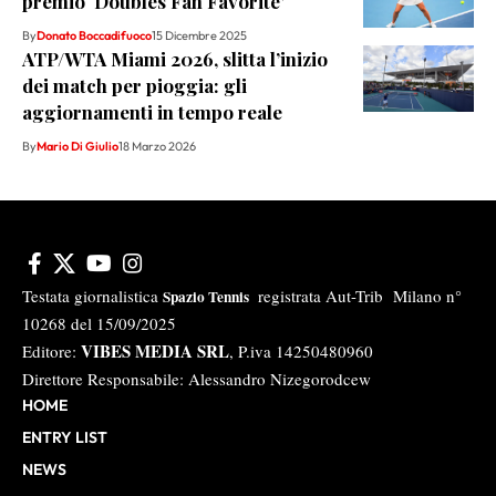
premio ‘Doubles Fan Favorite’
By
Donato Boccadifuoco
15 Dicembre 2025
ATP/WTA Miami 2026, slitta l’inizio
dei match per pioggia: gli
aggiornamenti in tempo reale
By
Mario Di Giulio
18 Marzo 2026
Testata giornalistica
registrata Aut-Trib Milano n°
Spazio Tennis
10268 del 15/09/2025
VIBES MEDIA SRL
Editore:
, P.iva 14250480960
Direttore Responsabile: Alessandro Nizegorodcew
HOME
ENTRY LIST
NEWS