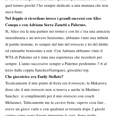
quel torneo perché l’ho sempre dedicato a mia mamma che non
stava bene.
Nel doppio si ricordano invece i grandi successi con Alice
Canepa e con Adriana Serra Zanetti a Palermo.
Sì, Alice era la mia partner nei tornei e con lei c’era una amicizia
straordinaria e mi trovavo benissimo, abbiamo vinto una infinità
di partite insieme, io sempre dal lato del rovescio e lei del diritto
ed entrambe benissimo a rete. Con Adriana abbiamo vinto il
WTA di Palermo ed è stata una esperienza che ricorderò per
sempre. L’anno successivo sempre a Palermo perdemmo 7-6 al
terzo dalla coppia Sanchez/Garrigues, giocatrici top.
Che giocatrice era Emily Stellato?
Tecnicamente il mio punto di forza era il rovescio, la Makarova
disse che il mio rovescio non si teneva e anche la Martinez
Sanchez si complimentò per il mio rovescio con coach
Melaranci. Tatticamente me la cavavo bene, sapevo cosa fare ,
avevo un gioco vario e con qualsiasi avversaria dopo 2 giochi
capivo come avrei dovuto impostare la gara. Sono molto