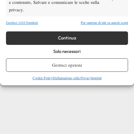
possono che giovarne intensamente. Sei pronta Emily, non
e contenuto, Salvare e comunicare le scelte sulla
voltarti indietro.
privacy.
Gestisci 1410 fornitori
Per saperne di più su questi scopi
Continua
Solo necessari
Gestisci opzioni
Cookie Policy
Dichiarazione sulla Privacy
Imprint