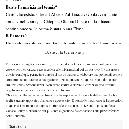
Esiste l’amicizia nel tennis?
Certo che esiste, oltre ad Alice e Adriana, avevo davvero tante
amiche nel tennis, la Chieppa, Gianna Doz, e mi fa piacere
sentirle ancora, la prima è stata Anna Floris.
E l’amore?
Ho avuto una storia importante durante la mia attività agonistica
ed è finita, ma l’idea di avere una famiglia è un mio desiderio.
Gestisci la tua privacy
Ora sei Maestra Nazionale, gireresti il circuito come coach?
Per fornire le migliori esperienze, noi e i nostri partner utilizziamo tecnologie come i
Sì mi piace il contatto coi bambini e anche con quelli più grandi,
cookie per memorizzare e/o accedere alle informazioni del dispositivo. Il consenso a
mi piace il mio ruolo e girerei anche il circuito come coach
queste tecnologie permetterà a noi e ai nostri partner di elaborare dati personali come il
privata se avessi l’opportunità. Per una donna forse è più difficile
comportamento durante la navigazione o gli ID univoci su questo sito e di mostrare
annunci (non) personalizzati. Non acconsentire o ritirare il consenso può influire
perché questo mondo è ancora un po’ maschilista, però la
negativamente su alcune caratteristiche e funzioni.
Mauresmo che ha fatto la coach di Murray per 2 anni ha dato
Clicca qui sotto per acconsentire a quanto sopra o per fare scelte dettagliate. Le tue
una bella spallata a tutte le convenzioni.
scelte saranno applicate solamente a questo sito. È possibile modificare le impostazioni
in qualsiasi momento, compreso il ritiro del consenso, utilizzando i pulsanti della
Quanto hai guadagnato in carriera?
Cookie Policy o cliccando sul pulsante di gestione del consenso nella parte inferiore
Non moltissimo, se non entri nelle 100 è difficile guadagnare.
dello schermo.
Come era la tua giornata tipo quando eri agonista?
Statistiche