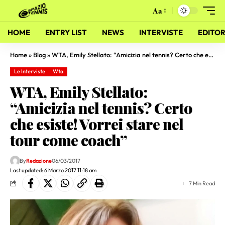
Aa
HOME
ENTRY LIST
NEWS
INTERVISTE
EDITOR
Home
»
Blog
»
WTA, Emily Stellato: “Amicizia nel tennis? Certo che esiste! Vorrei stare nel tour come coach”
Le Interviste
Wta
WTA, Emily Stellato:
“Amicizia nel tennis? Certo
che esiste! Vorrei stare nel
tour come coach”
By
Redazione
06/03/2017
Last updated: 6 Marzo 2017 11:18 am
7 Min Read