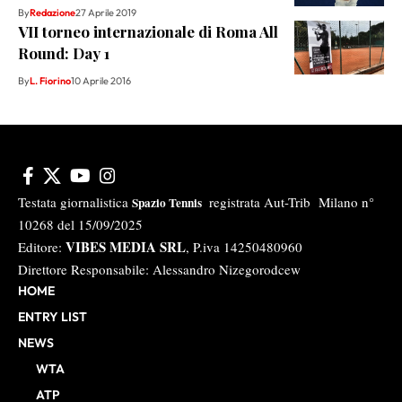
By
Redazione
27 Aprile 2019
VII torneo internazionale di Roma All
Round: Day 1
By
L. Fiorino
10 Aprile 2016
Testata giornalistica
registrata Aut-Trib Milano n°
Spazio Tennis
10268 del 15/09/2025
VIBES MEDIA SRL
Editore:
, P.iva 14250480960
Direttore Responsabile: Alessandro Nizegorodcew
HOME
ENTRY LIST
NEWS
WTA
ATP