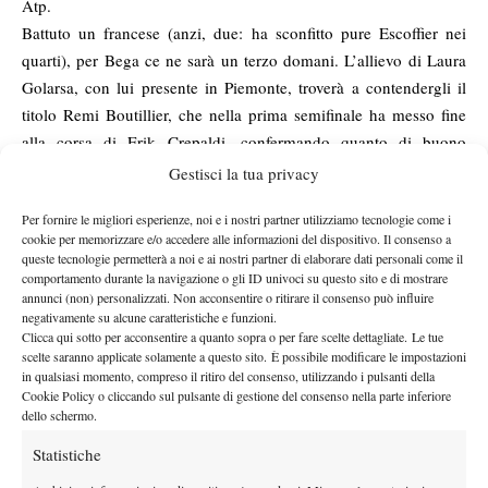
Atp.
Battuto un francese (anzi, due: ha sconfitto pure Escoffier nei
quarti), per Bega ce ne sarà un terzo domani. L’allievo di Laura
Golarsa, con lui presente in Piemonte, troverà a contendergli il
titolo Remi Boutillier, che nella prima semifinale ha messo fine
alla corsa di Erik Crepaldi, confermando quanto di buono
mostrato nei giorni scorsi. Non ha un tennis appariscente, il
Gestisci la tua privacy
transalpino, ma sbaglia poco e soprattutto è molto preciso nei
Per fornire le migliori esperienze, noi e i nostri partner utilizziamo tecnologie come i
momenti che contano. Una qualità emersa in toto contro il
cookie per memorizzare e/o accedere alle informazioni del dispositivo. Il consenso a
vercellese, battuto per 7-5 7-5 con break nell’ultimo game di
queste tecnologie permetterà a noi e ai nostri partner di elaborare dati personali come il
entrambi i set. E pensare che Boutillier è rientrato nel circuito
comportamento durante la navigazione o gli ID univoci su questo sito e di mostrare
annunci (non) personalizzati. Non acconsentire o ritirare il consenso può influire
solo la scorsa settimana, dopo uno stop di oltre sei mesi per un
negativamente su alcune caratteristiche e funzioni.
infortunio al gomito destro, giunto proprio quando stava
Clicca qui sotto per acconsentire a quanto sopra o per fare scelte dettagliate. Le tue
scelte saranno applicate solamente a questo sito. È possibile modificare le impostazioni
giocando il suo miglior tennis. Erano appena arrivati il best
in qualsiasi momento, compreso il ritiro del consenso, utilizzando i pulsanti della
ranking (235 Atp), la prima semifinale Challenger e l’esordio in
Cookie Policy o cliccando sul pulsante di gestione del consenso nella parte inferiore
uno Slam con le qualificazioni sull’erba di Wimbledon, quando
dello schermo.
un distaccamento del tendine gli ha rovinato i piani,
Statistiche
ricacciandolo fuori dai primi 400 Atp. Ma il livello di gioco è