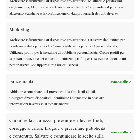
Archiviare informazioni su dispositivo e/o accedervi, Misurare le prestazioni
rimasto intatto. “Sono sorpreso di come sta andando – ha detto -,
degli annunci, Misurare le prestazioni dei contenuti, Comprendere il pubblico
non mi aspettavo di giocare già così bene. In due settimane ho
attraverso statistiche o la combinazione di dati provenienti da fonti diverse.
disputato una decina di incontri senza problemi, il gomito
risponde bene. Ora devo lavorare per tornare ai miei livelli”.
Marketing
Prima delle semifinali del singolare, in giornata è stato assegnato
Archiviare informazioni su dispositivo e/o accedervi, Utilizzare dati limitati per
anche il titolo del doppio, finito nelle mani della coppia francese
la selezione della pubblicità, Creare profili per la pubblicità personalizzata,
Jankovits-Roy. In finale i due ‘galletti’ hanno infranto il sogno
Utilizzare profili per la selezione di pubblicità personalizzata, Creare profili per
dei torinesi Alberto Bagarello ed Ettore Capello, bravi a far
la personalizzazione dei contenuti, Utilizzare profili per la selezione di contenuti
partita pari per oltre un’ora e mezza ma beffati con due tie-break
personalizzati, Sviluppare e migliorare i servizi.
(7-6 7-6). Sabato alle 16 la cerimonia di presentazione della
finale, alle 17 l’inizio del match Bega-Escoffier con ingresso
Funzionalità
Sempre attivo
gratuito. Informazioni sul sito webwww.gonetta.it e alla pagina
Abbinare e combinare dati provenienti da altre fonti di dati,
Facebook “Gonetta Go”.
Collegare diversi dispositivi, Identificare i dispositivi in base alle
RISULTATI
informazioni trasmesse automaticamente.
Singolare. Semifinali: Boutillier (Fra) b. Crepaldi 7-5 7-5, Bega b.
Rousset (Fra) 6-4 6-4.
Garantire la sicurezza, prevenire e rilevare frodi,
Doppio. Finale: Jankovits/Roy (Fra) b. Bagarello/Capello 7-6 7-6.
correggere errori, Erogare e presentare pubblicità
Sempre attivo
e contenuto, Salvare e comunicare le scelte sulla