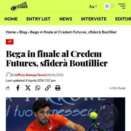
Aa
HOME
ENTRY LIST
NEWS
INTERVISTE
EDITOR
Home
»
Blog
»
Bega in finale al Credem Futures, sfiderà Boutillier
Itf
Bega in finale al Credem
Futures, sfiderà Boutillier
By
Ufficio Stampa Tennis
08/04/2016
Last updated: 8 Aprile 2016 7:57 pm
4 Min Read