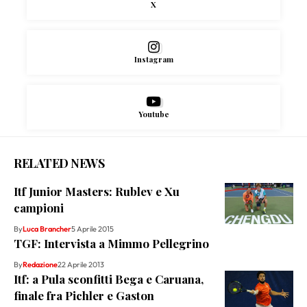
X
Instagram
Youtube
RELATED NEWS
Itf Junior Masters: Rublev e Xu
campioni
By
Luca Brancher
5 Aprile 2015
TGF: Intervista a Mimmo Pellegrino
By
Redazione
22 Aprile 2013
Itf: a Pula sconfitti Bega e Caruana,
finale fra Pichler e Gaston