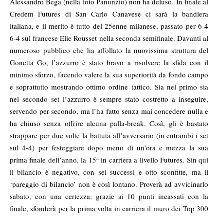
Alessandro Bega (nella foto Panunzio) non ha deluso. In finale al
Credem Futures di San Carlo Canavese ci sarà la bandiera
italiana, e il merito è tutto del 25enne milanese, passato per 6-4
6-4 sul francese Elie Rousset nella seconda semifinale. Davanti al
numeroso pubblico che ha affollato la nuovissima struttura del
Gonetta Go, l’azzurro è stato bravo a risolvere la sfida con il
minimo sforzo, facendo valere la sua superiorità da fondo campo
e soprattutto mostrando ottimo ordine tattico. Sia nel primo sia
nel secondo set l’azzurro è sempre stato costretto a inseguire,
servendo per secondo, ma l’ha fatto senza mai concedere nulla e
ha chiuso senza offrire alcuna palla-break. Così, gli è bastato
strappare per due volte la battuta all’avversario (in entrambi i set
sul 4-4) per festeggiare dopo meno di un’ora e mezza la sua
a
prima finale dell’anno, la 15
in carriera a livello Futures. Sin qui
il bilancio è negativo, con sei successi e otto sconfitte, ma il
‘pareggio di bilancio’ non è così lontano. Proverà ad avvicinarlo
sabato, con una certezza: grazie ai 10 punti incassati con la
finale, sfonderà per la prima volta in carriera il muro dei Top 300