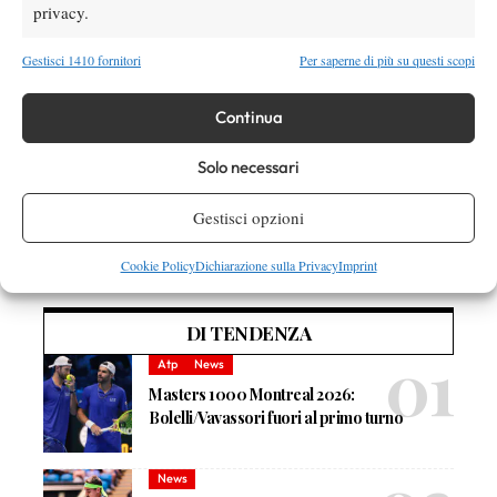
privacy.
TAGGED:
Credem Futures
Futures
GonettaGo
Itf
Gestisci 1410 fornitori
Per saperne di più su questi scopi
Continua
Solo necessari
Gestisci opzioni
Nessun commento
Devi essere
connesso
per inviare un commento.
Cookie Policy
Dichiarazione sulla Privacy
Imprint
DI TENDENZA
Atp
News
Masters 1000 Montreal 2026:
Bolelli/Vavassori fuori al primo turno
News