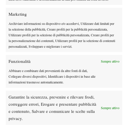
Marketing
Archiviare informazioni su dispositivo e/o accedervi, Utilizzare dati limitati per
la selezione della pubblicità, Creare profili per la pubblicità personalizzata,
Nessun commento
Utilizzare profili per la selezione di pubblicità personalizzata, Creare profili per
Devi essere
connesso
per inviare un commento.
la personalizzazione dei contenuti, Utilizzare profili per la selezione di contenuti
personalizzati, Sviluppare e migliorare i servizi.
DI TENDENZA
Funzionalità
Sempre attivo
Atp
News
Abbinare e combinare dati provenienti da altre fonti di dati,
Collegare diversi dispositivi, Identificare i dispositivi in base alle
Pioggia a Montreal: Nakashima-
informazioni trasmesse automaticamente.
Rinderknech interrotta, slittano anche
Jodar-Lehecka e Fils-Norrie
Garantire la sicurezza, prevenire e rilevare frodi,
Atp
News
correggere errori, Erogare e presentare pubblicità
Masters 1000 Montreal 2026: Darderi
Sempre attivo
e contenuto, Salvare e comunicare le scelte sulla
ottiene il secondo quarto di finale 1000
privacy.
consecutivo
Atp
News