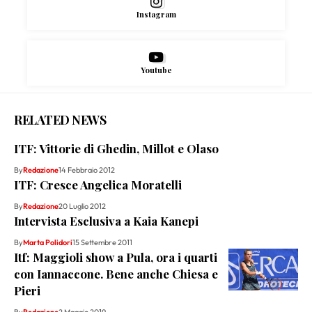
Instagram
Youtube
RELATED NEWS
ITF: Vittorie di Ghedin, Millot e Olaso
By
Redazione
14 Febbraio 2012
ITF: Cresce Angelica Moratelli
By
Redazione
20 Luglio 2012
Intervista Esclusiva a Kaia Kanepi
By
Marta Polidori
15 Settembre 2011
Itf: Maggioli show a Pula, ora i quarti
con Iannaccone. Bene anche Chiesa e
Pieri
By
Redazione
2 Maggio 2019