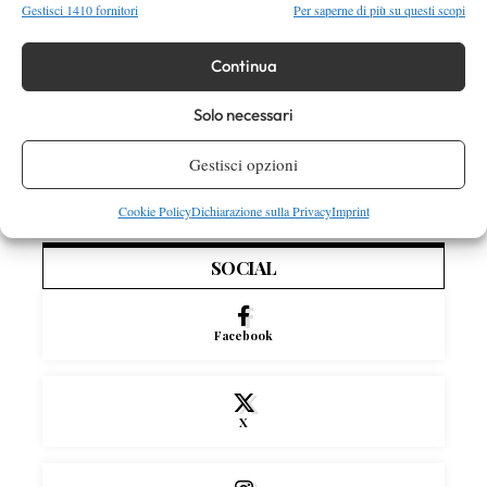
Gestisci 1410 fornitori
Per saperne di più su questi scopi
Masters 1000 Montreal 2026: programma,
orario e ordine di gioco domenica 9 agosto.
Continua
Fonseca-Shelton sul centrale e Darderi in
doppio
Solo necessari
News
Nadal si stringe a Messi: il messaggio del
Gestisci opzioni
campione spagnolo dopo la morte di Jorge
Cookie Policy
Dichiarazione sulla Privacy
Imprint
SOCIAL
Facebook
X