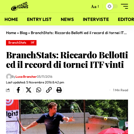
Aa
HOME
ENTRY LIST
NEWS
INTERVISTE
EDITOR
Home
»
Blog
»
BranchStats: Riccardo Bellotti ed il record di tornei ITF vinti
BranchStats
Itf
BranchStats: Riccardo Bellotti
ed il record di tornei ITF vinti
By
Luca Brancher
05/11/2016
Last updated: 5 Novembre 2016 8:42 pm
1 Min Read