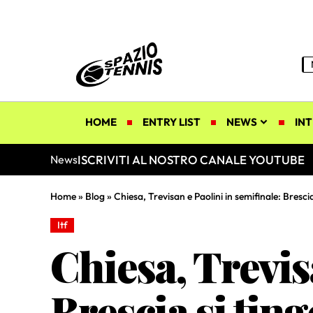
HOME
ENTRY LIST
NEWS
INT
ISCRIVITI AL NOSTRO CANALE YOUTUBE
News
Home
»
Blog
»
Chiesa, Trevisan e Paolini in semifinale: Brescia
Itf
Chiesa, Trevis
Brescia si ting