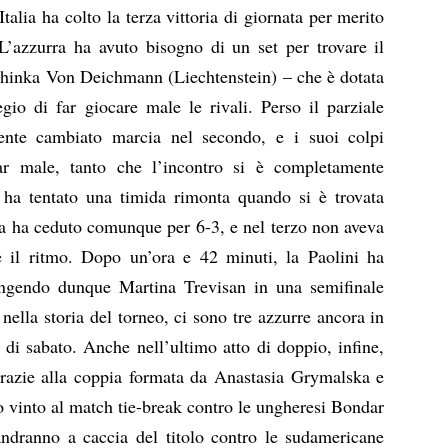
Italia ha colto la terza vittoria di giornata per merito
L’azzurra ha avuto bisogno di un set per trovare il
thinka Von Deichmann (Liechtenstein) – che è dotata
egio di far giocare male le rivali. Perso il parziale
ente cambiato marcia nel secondo, e i suoi colpi
ar male, tanto che l’incontro si è completamente
ha tentato una timida rimonta quando si è trovata
ma ha ceduto comunque per 6-3, e nel terzo non aveva
 il ritmo. Dopo un’ora e 42 minuti, la Paolini ha
ungendo dunque Martina Trevisan in una semifinale
a nella storia del torneo, ci sono tre azzurre ancora in
a di sabato. Anche nell’ultimo atto di doppio, infine,
 grazie alla coppia formata da Anastasia Grymalska e
 vinto al match tie-break contro le ungheresi Bondar
andranno a caccia del titolo contro le sudamericane