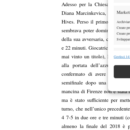
Adesso per la Chiesa, in semifi
Market
Diana Marcinkevica, emersa da u
Hives. Perso il primo parziale
Archiviare
Creare pro
sembrava poter dominare il terz
Creare pro
della sua avversaria, che l’ha co
Sviluppare
e 22 minuti. Giocatrice che predi
Funzion
mai vinto un titolo), la Marci
Gestisci 141
Abbinare e
alla portata dell’azzurra. Ne
Identifica
confermato di avere feeling c
semifinale dopo una partita tu
Garanti
mancina di Firenze non è stata i
Erogare
scelte 
ma è stato sufficiente per mett
turno, che nell’unico precedente
4 7-5 in due ore e tre minuti (c
almeno la finale del 2018 è p