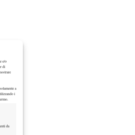
e e/o
r di
mostrare
 solamente a
ilizzando i
hermo.
enti da