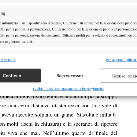
nale, c’è un’altra sfida possibile contro la lettone
ing
na partita altalenante di fronte all’australiana Zoe
, la 26enne di Riga (268 Wta) ha vinto il secondo e
 informazioni su dispositivo e/o accedervi, Utilizzare dati limitati per la selezione della pubblici
fili per la pubblicità personalizzata, Utilizzare profili per la selezione di pubblicità personalizzat
o. Ma non aveva fatto i conti con la tenuta mentale
fili per la personalizzazione dei contenuti, Utilizzare profili per la selezione di contenuti persona
stretta al tie-break prima di arrendersi, dopo due ore
 e migliorare i servizi.
lige il veloce alla terra (superficie sulla quale non ha
alità
Semp
nkevica sta trovando una buona settimana ma sembra
0 fornitori
Per saperne di più su
 combinare dati provenienti da altre fonti di dati, Collegare diversi dispositivi,
l terzo incontro di giornata, Martina Trevisan ha
re i dispositivi in base alle informazioni trasmesse automaticamente.
Continua
Solo necessari
Gestisci opzi
on il Forza e Costanza, staccando il pass per la
tta sostanza contro l’americana Louisa Chirico. La
re la sicurezza, prevenire e rilevare frodi, correggere errori,
Cookie Policy
Dichiarazione sulla Privacy
Imprint
mpeccabile e il suo tennis è andato un po’ a strappi,
 e presentare pubblicità e contenuto, Salvare e comunicare le
Semp
sulla privacy.
ere una certa distanza di sicurezza con la rivale di
 aveva raccolto soltanto un game. Stavolta è finita 6-
on molti rischi in chiusura) e la speranza di ripetere
iù viva che mai. Nell’ultimo quarto di finale del