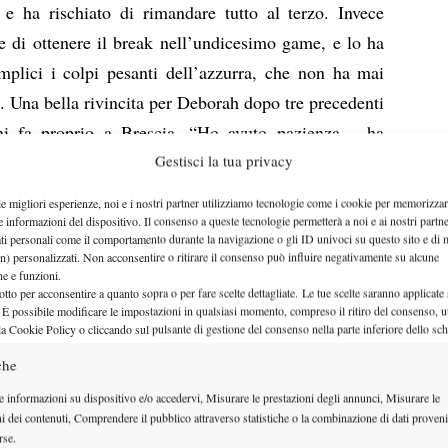
e ha rischiato di rimandare tutto al terzo. Invece
e di ottenere il break nell’undicesimo game, e lo ha
mplici i colpi pesanti dell’azzurra, che non ha mai
e. Una bella rivincita per Deborah dopo tre precedenti
nni fa proprio a Brescia. “Ho avuto pazienza – ha
ra – e in questo caso ne serviva tanta per riuscire a
Gestisci la tua privacy
ene perché abbiamo la stessa età, e ci avevo sempre
le migliori esperienze, noi e i nostri partner utilizziamo tecnologie come i cookie per memorizzar
fastidio la sua solidità”. Un risultato, la semifinale
e informazioni del dispositivo. Il consenso a queste tecnologie permetterà a noi e ai nostri partne
ati personali come il comportamento durante la navigazione o gli ID univoci su questo sito e di 
sorta di ripartenza al termine di un periodo di scarsa
n) personalizzati. Non acconsentire o ritirare il consenso può influire negativamente su alcune
che e funzioni.
astanza rapidamente in un mondo totalmente nuovo:
otto per acconsentire a quanto sopra o per fare scelte dettagliate. Le tue scelte saranno applicate
rie di grande prestigio. Mi sono messa pressione da
 È possibile modificare le impostazioni in qualsiasi momento, compreso il ritiro del consenso, ut
la Cookie Policy o cliccando sul pulsante di gestione del consenso nella parte inferiore dello sc
 sentivo fuori posto e ho messo in dubbio un sacco di
che
duro paga e questa settimana mi dà morale e voglia di
e informazioni su dispositivo e/o accedervi, Misurare le prestazioni degli annunci, Misurare le
 un’oretta da casa e la mia famiglia può venire a
ni dei contenuti, Comprendere il pubblico attraverso statistiche o la combinazione di dati proveni
rse.