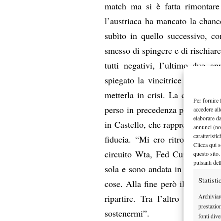
match ma si è fatta rimontare 
l’austriaca ha mancato la chanc
subìto in quello successivo, co
smesso di spingere e di rischiar
tutti negativi, l’ultimo due a
spiegato la vincitrice a fine ga
metterla in crisi. La conosco b
Per fornire 
perso in precedenza perché mi dà 
accedere all
elaborare d
in Castello, che rappresenta una 
annunci (no
caratteristi
fiducia. “Mi ero ritrovata abb
Clicca qui s
circuito Wta, Fed Cup, avversa
questo sito.
pulsanti del
sola e sono andata in crisi, mi
Statisti
cose. Alla fine però il lavoro 
Archiviar
ripartire. Tra l’altro siamo a
prestazio
sostenermi”.
fonti dive