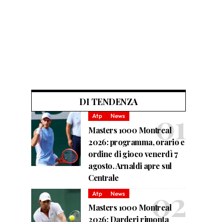
DI TENDENZA
Atp
News
Masters 1000 Montreal
2026: programma, orario e
ordine di gioco venerdì 7
agosto. Arnaldi apre sul
Centrale
Atp
News
Masters 1000 Montreal
2026: Darderi rimonta