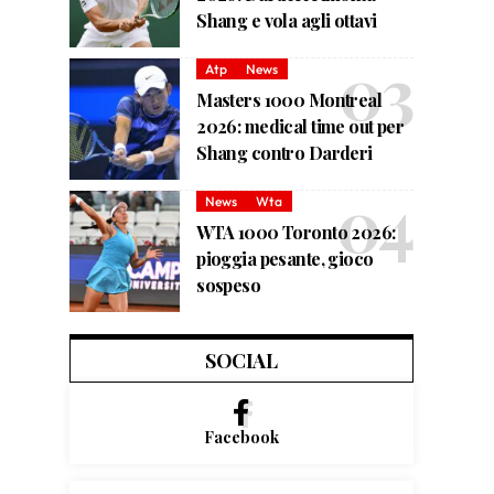
Shang e vola agli ottavi
Atp
News
Masters 1000 Montreal
2026: medical time out per
Shang contro Darderi
News
Wta
WTA 1000 Toronto 2026:
pioggia pesante, gioco
sospeso
SOCIAL
Facebook