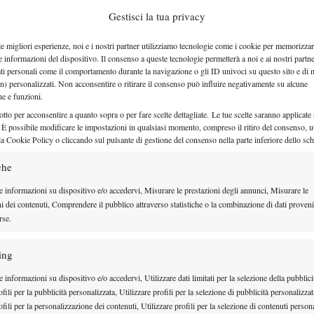
isto che ne sono entrati altri quattro grazie alle wild
Gestisci la tua privacy
Tennis ha invitato l’emiliano Andrea Guerrieri e il
e dei migliori azzurri della classe 1998, mentre le
le migliori esperienze, noi e i nostri partner utilizziamo tecnologie come i cookie per memorizzar
e informazioni del dispositivo. Il consenso a queste tecnologie permetterà a noi e ai nostri partne
gli organizzatori sono andate al 17enne pisano Carlo
ati personali come il comportamento durante la navigazione o gli ID univoci su questo sito e di 
n) personalizzati. Non acconsentire o ritirare il consenso può influire negativamente su alcune
ilippo Schena, 23enne di Sondrio sempre presente
che e funzioni.
no tutti in gara da lunedì, ma sul ‘veloce’ lombardo si
otto per acconsentire a quanto sopra o per fare scelte dettagliate. Le tue scelte saranno applicate
 È possibile modificare le impostazioni in qualsiasi momento, compreso il ritiro del consenso, ut
cazioni, e non è detto che il possibile protagonista non
la Cookie Policy o cliccando sul pulsante di gestione del consenso nella parte inferiore dello sc
che
 lo stesso degli anni scorsi: 32 giocatori e due match
e informazioni su dispositivo e/o accedervi, Misurare le prestazioni degli annunci, Misurare le
a, per conquistare uno degli ultimi otto posti liberi
ni dei contenuti, Comprendere il pubblico attraverso statistiche o la combinazione di dati proveni
rse.
qualificazioni occhi puntati su numerosi italiani,
ola che, nel 2016, arrivò ai quarti di finale. Per le
ing
oncesso ai milanesi Alessandro Petrone (752 Atp) e
 informazioni su dispositivo e/o accedervi, Utilizzare dati limitati per la selezione della pubblici
 wild card a propria disposizione, mentre la Fit ha
fili per la pubblicità personalizzata, Utilizzare profili per la selezione di pubblicità personalizzat
ovanissimo Federico Arnaboldi. Classe 2000 e cugino
fili per la personalizzazione dei contenuti, Utilizzare profili per la selezione di contenuti persona