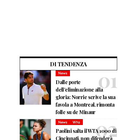
DI TENDENZA
News
Dalle porte
dell’eliminazione alla
gloria: Norrie scrive la sua
favola a Montreal, rimonta
folle su de Minaur
News
Wta
Paolini salta il WTA 1000 di
Cincinnati, non difenderà