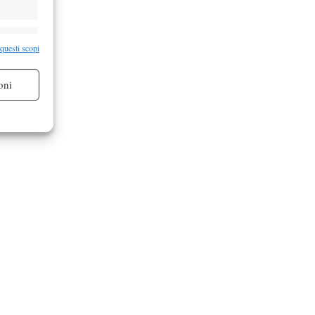
re attivo
 questi scopi
oni
re attivo