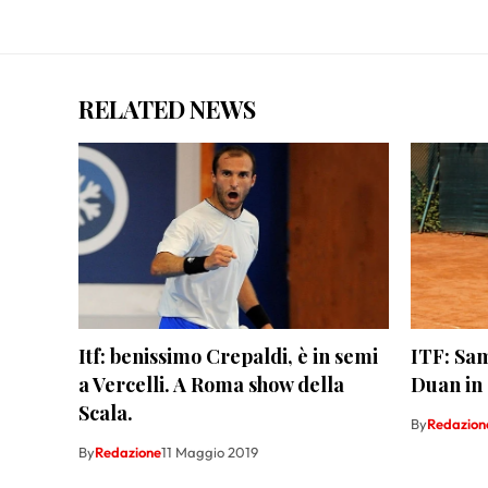
RELATED NEWS
Itf: benissimo Crepaldi, è in semi
ITF: Sam
a Vercelli. A Roma show della
Duan in 
Scala.
By
Redazion
By
Redazione
11 Maggio 2019