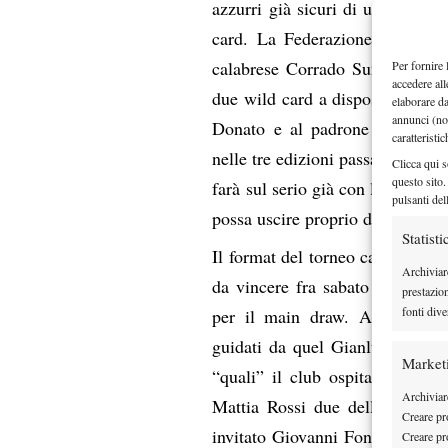
azzurri già sicuri di un posto, v
card. La Federazione Italiana 
calabrese Corrado Summaria, du
Per fornire 
accedere all
due wild card a disposizione de
elaborare d
annunci (no
Donato e al padrone di casa F
caratteristi
nelle tre edizioni passate. Saran
Clicca qui s
questo sito.
farà sul serio già con le qualifi
pulsanti del
possa uscire proprio da lì.
Statisti
Il format del torneo cadetto sarà
Archiviar
da vincere fra sabato e domenic
prestazio
fonti dive
per il main draw. Anche nelle 
guidati da quel Gianluca Di Nic
Market
“quali” il club ospitante ha c
Archiviare
Mattia Rossi due delle quattro
Creare pro
invitato Giovanni Fonio e il gi
Creare pro