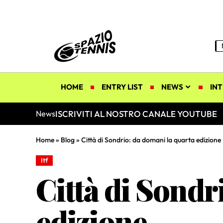
HOME
ENTRY LIST
NEWS
INT
ISCRIVITI AL NOSTRO CANALE YOUTUBE
News
Home
»
Blog
»
Città di Sondrio: da domani la quarta edizione
Itf
Città di Sondr
edizione