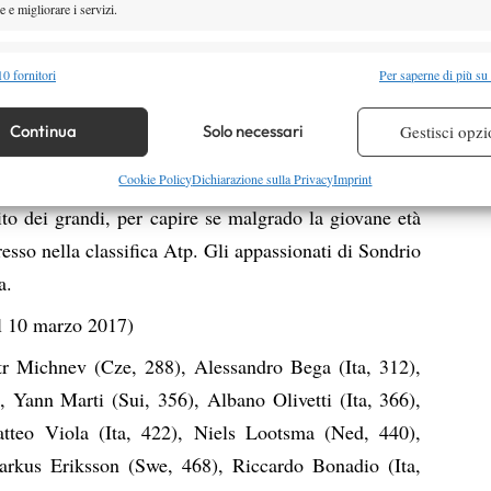
 e migliorare i servizi.
enne di Cantù è uno dei prospetti più interessanti per
 come dimostrato dai successi dello scorso anno nei
alità
Semp
0 fornitori
Per saperne di più su
soprattutto al prestigioso Torneo Avvenire di Milano.
 combinare dati provenienti da altre fonti di dati, Collegare diversi dispositivi,
aboldi ha già raggiunto quattro finali nei tornei Itf
re i dispositivi in base alle informazioni trasmesse automaticamente.
Continua
Solo necessari
Gestisci opzi
scorsa settimana in Norvegia, a testimonianza di un
re la sicurezza, prevenire e rilevare frodi, correggere errori,
Cookie Policy
Dichiarazione sulla Privacy
Imprint
interessante. Al Futures di Sondrio la sua quarta
 e presentare pubblicità e contenuto, Salvare e comunicare le
Semp
ito dei grandi, per capire se malgrado la giovane età
sulla privacy.
resso nella classifica Atp. Gli appassionati di Sondrio
a.
 10 marzo 2017)
etr Michnev (Cze, 288), Alessandro Bega (Ita, 312),
 Yann Marti (Sui, 356), Albano Olivetti (Ita, 366),
atteo Viola (Ita, 422), Niels Lootsma (Ned, 440),
arkus Eriksson (Swe, 468), Riccardo Bonadio (Ita,