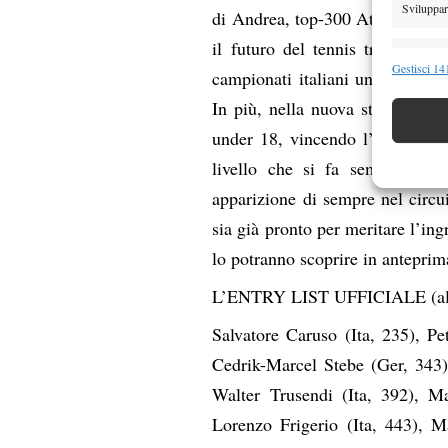
Sviluppare
di Andrea, top-300 Atp, il sedic
il futuro del tennis tricolore,
Funzion
Gestisci 141
campionati italiani under 16 e 
Abbinare e
In più, nella nuova stagione Arn
Identifica
under 18, vincendo l’ultima la 
Garanti
livello che si fa sempre più 
Erogare
apparizione di sempre nel circu
scelte 
sia già pronto per meritare l’ing
lo potranno scoprire in anteprim
L’ENTRY LIST UFFICIALE (al
Salvatore Caruso (Ita, 235), P
Cedrik-Marcel Stebe (Ger, 343),
Walter Trusendi (Ita, 392), M
Lorenzo Frigerio (Ita, 443), M