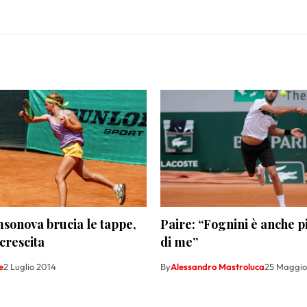
sonova brucia le tappe,
Paire: “Fognini è anche p
crescita
di me”
e
2 Luglio 2014
By
Alessandro Mastroluca
25 Maggio