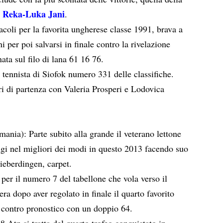
Reka-Luka Jani
e
.
oli per la favorita ungherese classe 1991, brava a
 per poi salvarsi in finale contro la rivelazione
ata sul filo di lana 61 16 76.
 tennista di Siofok numero 331 delle classifiche.
tri di partenza con Valeria Prosperi e Lodovica
nia): Parte subito alla grande il veterano lettone
gi nel migliori dei modi in questo 2013 facendo suo
eberdingen, carpet.
er il numero 7 del tabellone che vola verso il
ra dopo aver regolato in finale il quarto favorito
o contro pronostico con un doppio 64.
 Atp si tratta del quarto trofeo conquistato in