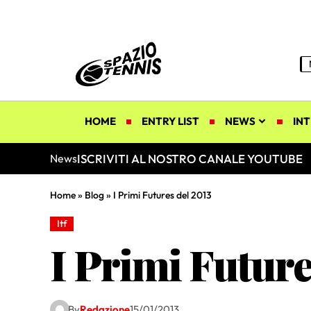
HOME
ENTRY LIST
NEWS
INT
ISCRIVITI AL NOSTRO CANALE YOUTUBE
News
Home
»
Blog
»
I Primi Futures del 2013
Itf
I Primi Future
By
Redazione
15/01/2013