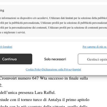
en(4), ko in rimonta 26 61 63.
ing
ondo, primo centro sul cemento di Hong Kong.
 informazioni su dispositivo e/o accedervi, Utilizzare dati limitati per la selezione della pubblici
fili per la pubblicità personalizzata, Utilizzare profili per la selezione di pubblicità personalizzat
e): E come di consueto non sono mancati, neanche
fili per la personalizzazione dei contenuti, Utilizzare profili per la selezione di contenuti persona
 e migliorare i servizi.
3, i grandissimi colpacci inattesi, provenienti, in
rettamente dal torneo 10k di Saint Martin, Guadalupe.
alità
Semp
0 fornitori
Per saperne di più su
Indy De Wroome
la 16enne olandese
(3) che,
 combinare dati provenienti da altre fonti di dati, Collegare diversi dispositivi,
ediocre, si regala la prima gioia della carriera al
re i dispositivi in base alle informazioni trasmesse automaticamente.
Continua
Solo necessari
Gestisci opzi
fettamente e vinto senza concedere alle avversarie
re la sicurezza, prevenire e rilevare frodi, correggere errori,
Cookie Policy
Dichiarazione sulla Privacy
Imprint
 e presentare pubblicità e contenuto, Salvare e comunicare le
Semp
 Cromvoirt numero 647 Wta successo in finale sulla
sulla privacy.
2.
d dell’unica presenza Lara Rafful.
iude con il torneo turco di Antalya il primo apitolo
lude con la più scontata delle vittorie, quella della