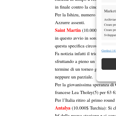
in finale contro la cinese Xin W
Market
Per la Ishizu, numero 395 al m
Archiviare
Azzurre assenti.
Creare pro
Saint Martin
(10.000$ Guadalup
Creare pro
Sviluppare
in questo avvio in sordina di 201
questa specifica circostanza, di
Funzion
Gestisci 141
Fa notizia infatti il trionfo del
Abbinare e
sfruttando a pieno un tabellone m
Identifica
termine di un torneo gestito per
Garanti
neppure un parziale.
Erogare
Per la giovanissima speranza di
scelte 
francese Lea Tholey(5) per 63 6
Per l’Italia ritiro al primo roun
Antalya
(10.000$ Turchia): Si ch
Itf della nuova stagione e si conc