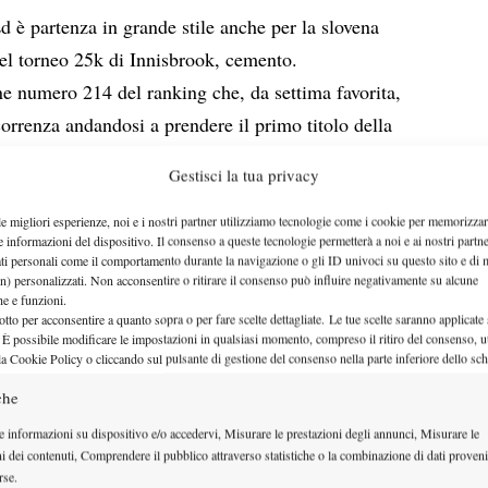
 è partenza in grande stile anche per la slovena
del torneo 25k di Innisbrook, cemento.
e numero 214 del ranking che, da settima favorita,
rrenza andandosi a prendere il primo titolo della
a neppure un set.
Gestisci la tua privacy
tta alla resa anche la croata Ajla Tomljanovic, finita
ro 62 63.
le migliori esperienze, noi e i nostri partner utilizziamo tecnologie come i cookie per memorizzar
e informazioni del dispositivo. Il consenso a queste tecnologie permetterà a noi e ai nostri partne
nto centro a livelli Itf per la Majeric.
ati personali come il comportamento durante la navigazione o gli ID univoci su questo sito e di 
n) personalizzati. Non acconsentire o ritirare il consenso può influire negativamente su alcune
nna Floris(4), unica iscritta in Usa e subito
che e funzioni.
otto per acconsentire a quanto sopra o per fare scelte dettagliate. Le tue scelte saranno applicate
 È possibile modificare le impostazioni in qualsiasi momento, compreso il ritiro del consenso, ut
): Dagli Stati Uniti ad Hong Kong con il successo
la Cookie Policy o cliccando sul pulsante di gestione del consenso nella parte inferiore dello sc
Sachie Ishizu
del seeding
, 20enne originaria di
che
a.
e informazioni su dispositivo e/o accedervi, Misurare le prestazioni degli annunci, Misurare le
a più complicata per la giapponese che tuttavia è
ni dei contenuti, Comprendere il pubblico attraverso statistiche o la combinazione di dati proveni
rse.
problemi in campo arrivando così a prendersi la coppa