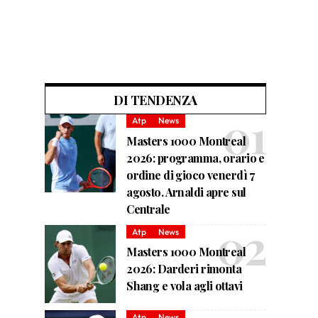
DI TENDENZA
Atp
News
Masters 1000 Montreal
2026: programma, orario e
ordine di gioco venerdì 7
agosto. Arnaldi apre sul
Centrale
Atp
News
Masters 1000 Montreal
2026: Darderi rimonta
Shang e vola agli ottavi
Atp
News