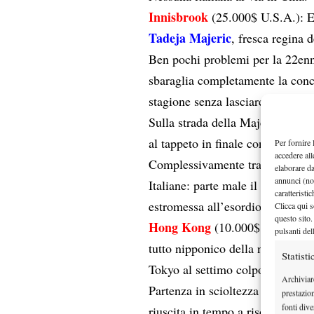
Innisbrook
(25.000$ U.S.A.): Ed
Tadeja Majeric
, fresca regina 
Ben pochi problemi per la 22enn
sbaraglia completamente la conco
stagione senza lasciare per strad
Sulla strada della Majeric costre
al tappeto in finale con un sono
Per fornire 
accedere all
Complessivamente trattasi del qui
elaborare d
annunci (no
Italiane: parte male il 2013 di A
caratteristi
estromessa all’esordio.
Clicca qui s
questo sito.
Hong Kong
(10.000$ Hong Kong
pulsanti del
tutto nipponico della numero 2 
Statisti
Tokyo al settimo colpo in carrier
Archiviar
Partenza in scioltezza e chiusur
prestazio
fonti dive
riuscita in tempo a risolvere i 