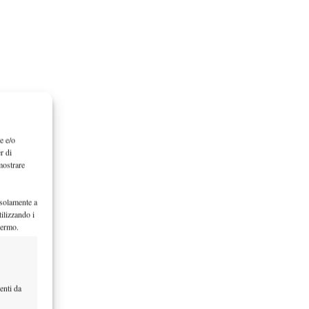
e e/o
r di
mostrare
 solamente a
ilizzando i
hermo.
enti da