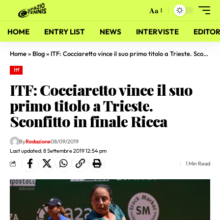
Aa
HOME
ENTRY LIST
NEWS
INTERVISTE
EDITOR
Home
»
Blog
»
ITF: Cocciaretto vince il suo primo titolo a Trieste. Sconfitto in finale Ricca
Itf
ITF: Cocciaretto vince il suo
primo titolo a Trieste.
Sconfitto in finale Ricca
By
Redazione
08/09/2019
Last updated: 8 Settembre 2019 12:54 pm
1 Min Read