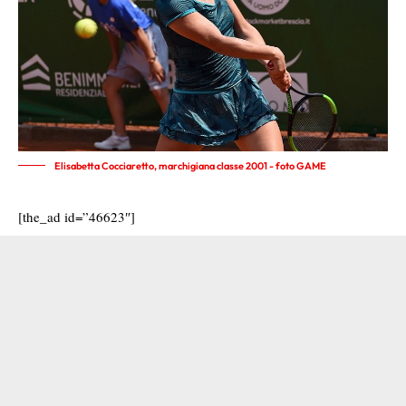
Elisabetta Cocciaretto, marchigiana classe 2001 - foto GAME
[the_ad id=”46623″]