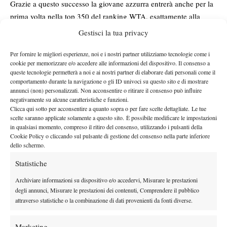
Grazie a questo successo la giovane azzurra entrerà anche per la
prima volta nella top 350 del ranking WTA, esattamente alla
342esima posizione.
Gestisci la tua privacy
Giorgio Ricca
Niente da fare, invece, per
nella finale del
15.000
di Sajur
.
La testa di serie numero 7 del torneo israeliano è stato
Per fornire le migliori esperienze, noi e i nostri partner utilizziamo tecnologie come i
cookie per memorizzare e/o accedere alle informazioni del dispositivo. Il consenso a
difatti sconfitto in finale da uno dei tanti giocatori di “casa”
queste tecnologie permetterà a noi e ai nostri partner di elaborare dati personali come il
Yshai
Oliel
presenti in tabellone, ossia
, terza testa di serie, col
comportamento durante la navigazione o gli ID univoci su questo sito e di mostrare
annunci (non) personalizzati. Non acconsentire o ritirare il consenso può influire
6-1 7-6(6)
punteggio di
.
Un vero peccato per il 24enne di
negativamente su alcune caratteristiche e funzioni.
Monselice, che può comunque essere soddisfatto del torneo
Clicca qui sotto per acconsentire a quanto sopra o per fare scelte dettagliate. Le tue
disputato, in quanto per la prima volta in carriera ha raggiunto la
scelte saranno applicate solamente a questo sito. È possibile modificare le impostazioni
in qualsiasi momento, compreso il ritiro del consenso, utilizzando i pulsanti della
finale in un evento ITF.
Cookie Policy o cliccando sul pulsante di gestione del consenso nella parte inferiore
dello schermo.
Statistiche
TAGGED:
Elisabetta Cocciaretto
Archiviare informazioni su dispositivo e/o accedervi, Misurare le prestazioni
degli annunci, Misurare le prestazioni dei contenuti, Comprendere il pubblico
attraverso statistiche o la combinazione di dati provenienti da fonti diverse.
Marketing