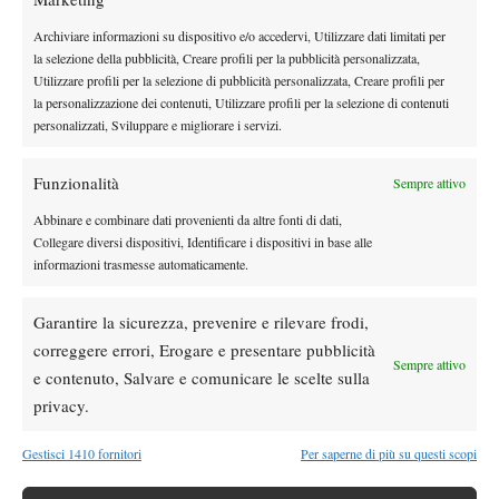
Archiviare informazioni su dispositivo e/o accedervi, Utilizzare dati limitati per
Nessun commento
la selezione della pubblicità, Creare profili per la pubblicità personalizzata,
Utilizzare profili per la selezione di pubblicità personalizzata, Creare profili per
Devi essere
connesso
per inviare un commento.
la personalizzazione dei contenuti, Utilizzare profili per la selezione di contenuti
personalizzati, Sviluppare e migliorare i servizi.
DI TENDENZA
Funzionalità
Sempre attivo
Atp
News
Abbinare e combinare dati provenienti da altre fonti di dati,
Masters 1000 Montreal 2026: Darderi
Collegare diversi dispositivi, Identificare i dispositivi in base alle
rimonta Shang e vola agli ottavi
informazioni trasmesse automaticamente.
Atp
News
Garantire la sicurezza, prevenire e rilevare frodi,
Masters 1000 Montreal 2026: medical time
correggere errori, Erogare e presentare pubblicità
Sempre attivo
out per Shang contro Darderi
e contenuto, Salvare e comunicare le scelte sulla
privacy.
News
Wta
Gestisci 1410 fornitori
Per saperne di più su questi scopi
WTA 1000 Toronto 2026: pioggia pesante,
gioco sospeso