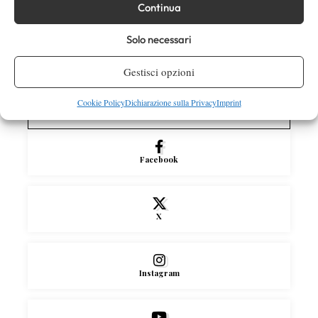
Continua
Atp
News
Solo necessari
Masters 1000 Montreal 2026: Darderi
Shang inizia in ritardo per pioggia
Gestisci opzioni
Cookie Policy
Dichiarazione sulla Privacy
Imprint
SOCIAL
Facebook
X
Instagram