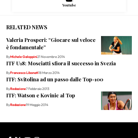
Youtube
RELATED NEWS
Valeria Prosperi: “Giocare sul veloce
è fondamentale”
By
Michele Galoppini
21 Novembre 2014
ITF U18: Mosciatti sfiora il successo in Svezia
By
Francesco Libonati
18 Marzo 2014
ITF: Svitolina ad un passo dalle Top-100
By
Redazione
7 Febbraio 2013
ITF: Watson e Kovinic al Top
By
Redazione
19 Maggio 2014