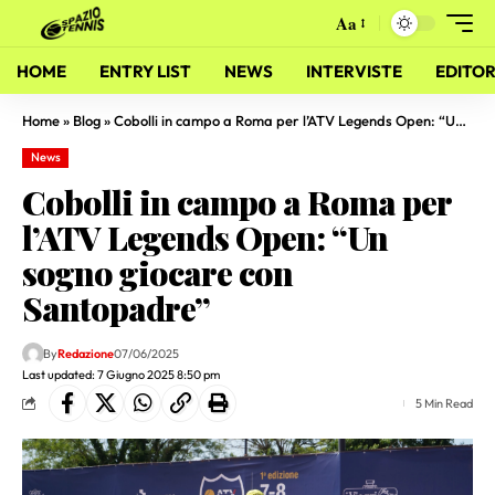
Aa
HOME
ENTRY LIST
NEWS
INTERVISTE
EDITOR
Home
»
Blog
»
Cobolli in campo a Roma per l’ATV Legends Open: “Un sogno giocare con Santopadre”
News
Cobolli in campo a Roma per
l’ATV Legends Open: “Un
sogno giocare con
Santopadre”
By
Redazione
07/06/2025
Last updated: 7 Giugno 2025 8:50 pm
5 Min Read