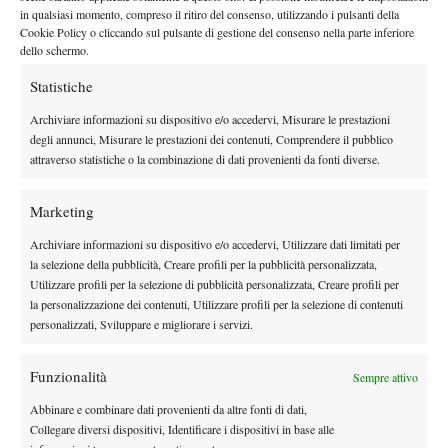
giocare”. Vittorioso per 6-3 su Vincenzo Santopadre e per 6-2 su
in qualsiasi momento, compreso il ritiro del consenso, utilizzando i pulsanti della
Cookie Policy o cliccando sul pulsante di gestione del consenso nella parte inferiore
Marco Meneschincheri, il direttore degli Internazionali BNL
dello schermo.
d’Italia ha sottolineato: “Mancava un po’ a tutti ritrovarsi in
Statistiche
campo perché un po’ di sana competizione fa sempre bene. Lo
spirito incarnato dall’ATV Legends Open è proprio questo e
Archiviare informazioni su dispositivo e/o accedervi, Misurare le prestazioni
spero che sia la prima edizione di una lunga serie”. Ad aprire il
degli annunci, Misurare le prestazioni dei contenuti, Comprendere il pubblico
attraverso statistiche o la combinazione di dati provenienti da fonti diverse.
programma della giornata conclusiva sarà, a partire dalle ore 10,
la sfida tra Lorenzi e Pescosolido, prima della semifinale tra
Marketing
Santopadre e Starace, della finale quinto e sesto posto tra Stefano
Cobolli e Marco Meneschincheri e della finalissima del torneo.
Archiviare informazioni su dispositivo e/o accedervi, Utilizzare dati limitati per
Poliandri: “Credo in un futuro per questo torneo”
– Dopo un
la selezione della pubblicità, Creare profili per la pubblicità personalizzata,
Utilizzare profili per la selezione di pubblicità personalizzata, Creare profili per
inizio così, l’organizzazione del torneo non può che essere
la personalizzazione dei contenuti, Utilizzare profili per la selezione di contenuti
soddisfatta e sognare in grande, come confermato da Tommaso
personalizzati, Sviluppare e migliorare i servizi.
Poliandri: “È un onore aver ospitato, tra gli altri campioni, anche
Flavio Cobolli in questa prima giornata dell’ATV Legends Open.
Funzionalità
Sempre attivo
Era venuto all’Antico Tiro a Volo per seguire le partite del padre
Abbinare e combinare dati provenienti da altre fonti di dati,
Stefano e ci ha dato la sua disponibilità per disputare un match
Collegare diversi dispositivi, Identificare i dispositivi in base alle
tie-break e per regalare una bellissima esperienza a tutto il