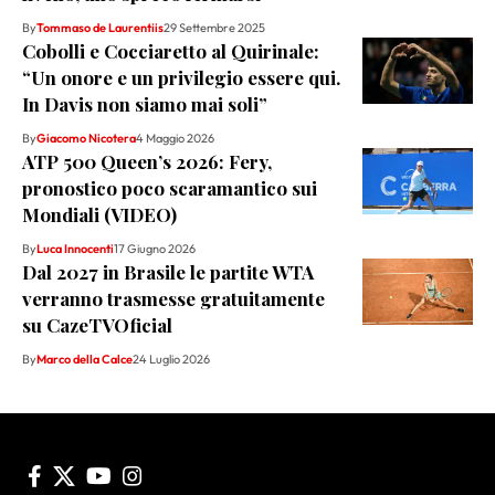
By
Tommaso de Laurentiis
29 Settembre 2025
Cobolli e Cocciaretto al Quirinale:
“Un onore e un privilegio essere qui.
In Davis non siamo mai soli”
By
Giacomo Nicotera
4 Maggio 2026
ATP 500 Queen’s 2026: Fery,
pronostico poco scaramantico sui
Mondiali (VIDEO)
By
Luca Innocenti
17 Giugno 2026
Dal 2027 in Brasile le partite WTA
verranno trasmesse gratuitamente
su CazeTVOficial
By
Marco della Calce
24 Luglio 2026