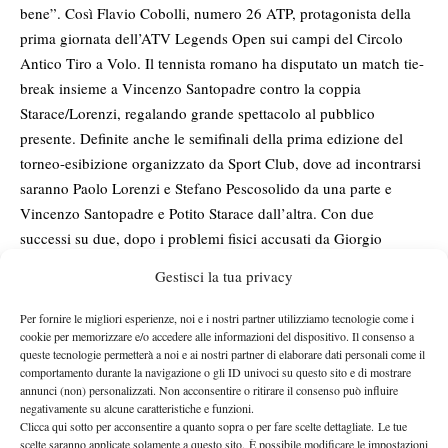
bene”. Così Flavio Cobolli, numero 26 ATP, protagonista della
prima giornata dell’ATV Legends Open sui campi del Circolo
Antico Tiro a Volo. Il tennista romano ha disputato un match tie-
break insieme a Vincenzo Santopadre contro la coppia
Starace/Lorenzi, regalando grande spettacolo al pubblico
presente. Definite anche le semifinali della prima edizione del
torneo-esibizione organizzato da Sport Club, dove ad incontrarsi
saranno Paolo Lorenzi e Stefano Pescosolido da una parte e
Vincenzo Santopadre e Potito Starace dall’altra. Con due
successi su due, dopo i problemi fisici accusati da Giorgio
Galimberti e Daniele Bracciali, Lorenzi ha chiuso con un en
Gestisci la tua privacy
plein la fase a gironi: “Mi piace pensare di non aver mai smesso,
ma purtroppo il tempo passa per tutti. Devo davvero fare i
Per fornire le migliori esperienze, noi e i nostri partner utilizziamo tecnologie come i
complimenti all’organizzazione, che ha ideato questo evento. È
cookie per memorizzare e/o accedere alle informazioni del dispositivo. Il consenso a
queste tecnologie permetterà a noi e ai nostri partner di elaborare dati personali come il
bellissimo ritrovarsi qui con ex giocatori, con i quali abbiamo
comportamento durante la navigazione o gli ID univoci su questo sito e di mostrare
condiviso tante esperienze indimenticabili e devo dire che ho
annunci (non) personalizzati. Non acconsentire o ritirare il consenso può influire
negativamente su alcune caratteristiche e funzioni.
visto anche delle partite di altissimo livello. Io sono stato
Clicca qui sotto per acconsentire a quanto sopra o per fare scelte dettagliate. Le tue
avvantaggiato dal fatto di aver smesso un po’ più tardi di
scelte saranno applicate solamente a questo sito. È possibile modificare le impostazioni