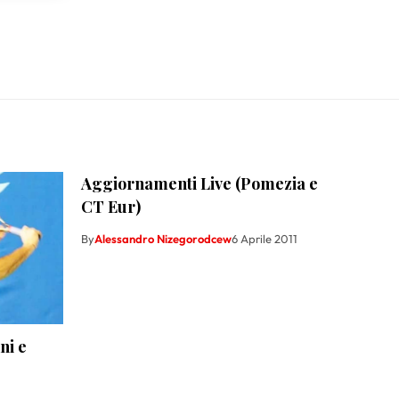
Aggiornamenti Live (Pomezia e
CT Eur)
By
Alessandro Nizegorodcew
6 Aprile 2011
ni e