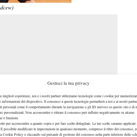
odcew)
Gestisci la tua privacy
le migliori esperienze, noi e i nostri partner utilizziamo tecnologie come i cookie per memorizzar
e informazioni del dispositivo. Il consenso a queste tecnologie permetterà a noi e ai nostri partne
ai
Luca Vanni
e
. I due tennisti italiani dovranno
ati personali come il comportamento durante la navigazione o gli ID univoci su questo sito e di 
n) personalizzati. Non acconsentire o ritirare il consenso può influire negativamente su alcune
chirurgico alle ginocchia e rischiano di rimanere fermi
che e funzioni.
otto per acconsentire a quanto sopra o per fare scelte dettagliate. Le tue scelte saranno applicate
e un doppio intervento alle ginocchia”
– spiega
 È possibile modificare le impostazioni in qualsiasi momento, compreso il ritiro del consenso, ut
na serie di problemi al tendine rotuleo e al menisco.
la Cookie Policy o cliccando sul pulsante di gestione del consenso nella parte inferiore dello sc