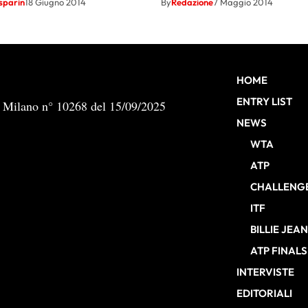
sparin
18 Giugno 2014
By
Redazione
7 Maggio 2014
HOME
ENTRY LIST
b Milano n° 10268 del 15/09/2025
NEWS
WTA
ATP
CHALLENG
ITF
BILLIE JEA
ATP FINALS
INTERVISTE
EDITORIALI