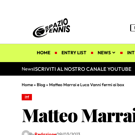
HOME
ENTRY LIST
NEWS
INT
ISCRIVITI AL NOSTRO CANALE YOUTUBE
News
Home
»
Blog
»
Matteo Marrai e Luca Vanni fermi ai box
Itf
Matteo Marrai
By
Redazione
09/03/2013