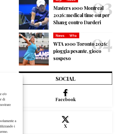
Masters 1000 Montreal
2026: medical time out per
Shang contro Darderi
News
Wta
WTA 1000 Toronto 2026:
pioggia pesante, gioco
sospeso
SOCIAL
e e/o
r di
Facebook
mostrare
 solamente a
X
ilizzando i
hermo.