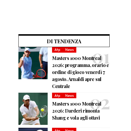
DI TENDENZA
Atp
News
Masters 1000 Montreal
2026: programma, orario e
ordine di gioco venerdì 7
agosto. Arnaldi apre sul
Centrale
Atp
News
Masters 1000 Montreal
2026: Darderi rimonta
Shang e vola agli ottavi
Atp
News