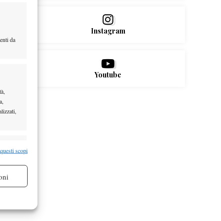
Instagram
enti da
Youtube
tà,
a,
lizzati,
re attivo
 questi scopi
oni
re attivo