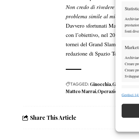
Non credo di rivedere il campo,
Statisti
problema simile al mio e subirà 
Archiviar
Davvero sfortunati Marrai e Vann
prestazio
fonti dive
con l’obiettivo, nel 2014 (ma for
tornei del Grand Slam. Un grande
Market
redazione di Spazio Tennis.
Archiviare
Creare pro
Creare pro
Sviluppare
TAGGED:
Ginocchia
Ginocchio
I
Matteo Marrai
Operazione
Funzion
Gestisci 141
Abbinare e
Identifica
Share This Article
Garanti
Erogare