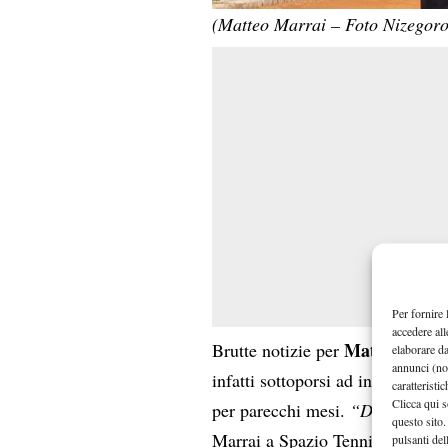
(Matteo Marrai – Foto Nizegor
Per fornire 
accedere all
Matteo Marr
Brutte notizie per
elaborare d
annunci (no
infatti sottoporsi ad intervento 
caratteristi
Clicca qui s
per parecchi mesi.
“Dovrò subir
questo sito.
Marrai a Spazio Tennis –
“per u
pulsanti del