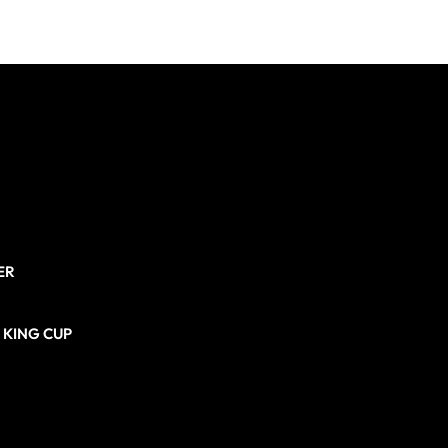
ER
N KING CUP