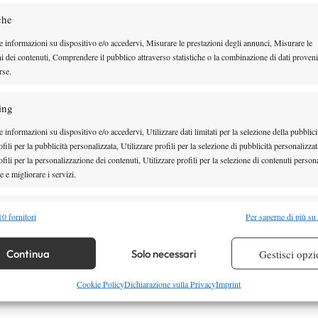
 purtroppo, prima di 6 mesi. Anche Luca ha un
che
anch’egli un intervento chirurgico.”
e informazioni su dispositivo e/o accedervi, Misurare le prestazioni degli annunci, Misurare le
i, che si preparano a vivere una stagione importante
ni dei contenuti, Comprendere il pubblico attraverso statistiche o la combinazione di dati proveni
rse.
se anche prima), di partecipare alle qualificazioni dei
 in bocca al lupo ad entrambi da parte di tutta la
ing
 informazioni su dispositivo e/o accedervi, Utilizzare dati limitati per la selezione della pubblici
fili per la pubblicità personalizzata, Utilizzare profili per la selezione di pubblicità personalizzat
fili per la personalizzazione dei contenuti, Utilizzare profili per la selezione di contenuti persona
 e migliorare i servizi.
nfortuni
Intervento chirurgico
Itf
Luca Vanni
alità
Semp
0 fornitori
Per saperne di più su
 combinare dati provenienti da altre fonti di dati, Collegare diversi dispositivi,
re i dispositivi in base alle informazioni trasmesse automaticamente.
Continua
Solo necessari
Gestisci opzi
Facebook
re la sicurezza, prevenire e rilevare frodi, correggere errori,
Cookie Policy
Dichiarazione sulla Privacy
Imprint
 e presentare pubblicità e contenuto, Salvare e comunicare le
Semp