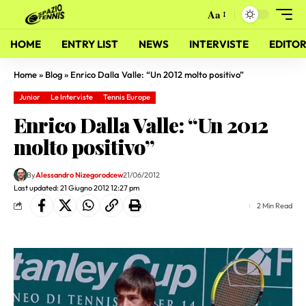
Aa
HOME
ENTRY LIST
NEWS
INTERVISTE
EDITOR
Home
»
Blog
»
Enrico Dalla Valle: “Un 2012 molto positivo”
Junior
Le Interviste
Tennis Europe
Enrico Dalla Valle: “Un 2012
molto positivo”
By
Alessandro Nizegorodcew
21/06/2012
Last updated: 21 Giugno 2012 12:27 pm
2 Min Read