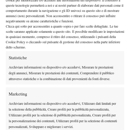
cookie per memorizzare e/o accedere alle informazioni del dispositivo. Il consenso a
queste tecnologie permetterà a noi e ai nostri partner di elaborare dati personali come il
comportamento durante la navigazione o gli ID univoci su questo sito e di mostrare
annunci (non) personalizzati. Non acconsentire o ritirare il consenso può influire
negativamente su alcune caratteristiche e funzioni.
Clicca qui sotto per acconsentire a quanto sopra o per fare scelte dettagliate. Le tue
scelte saranno applicate solamente a questo sito. È possibile modificare le impostazioni
in qualsiasi momento, compreso il ritiro del consenso, utilizzando i pulsanti della
Cookie Policy o cliccando sul pulsante di gestione del consenso nella parte inferiore
dello schermo.
Statistiche
Archiviare informazioni su dispositivo e/o accedervi, Misurare le prestazioni
Soffermandosi poi sui miglioramenti raggiunti in questa stagione:
degli annunci, Misurare le prestazioni dei contenuti, Comprendere il pubblico
“Credo di aver implementato, e di molto, la parte fisica. Sul
attraverso statistiche o la combinazione di dati provenienti da fonti diverse.
piano tecnico sono più incisivo con il diritto, che adesso è
sicuramente più pesante. Devo invece lavorare ancora molto
Marketing
sull’atteggiamento in campo. Il match più bello ed importante
Archiviare informazioni su dispositivo e/o accedervi, Utilizzare dati limitati per
del 2012? Quello contro Osmakcic al Parioli, che era la testa di
la selezione della pubblicità, Creare profili per la pubblicità personalizzata,
serie numero 1, vincendo in rimonta e annullando match point.”
Utilizzare profili per la selezione di pubblicità personalizzata, Creare profili per
la personalizzazione dei contenuti, Utilizzare profili per la selezione di contenuti
personalizzati, Sviluppare e migliorare i servizi.