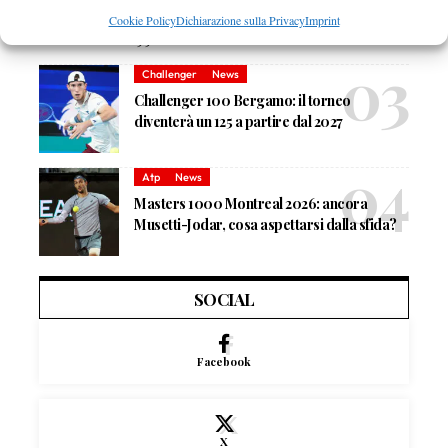
Masters 1000 Montreal 2026: solo 2 top ten al terzo turno,
Cookie Policy
Dichiarazione sulla Privacy
Imprint
terza volta dal 1990
Challenger
News
Challenger 100 Bergamo: il torneo
diventerà un 125 a partire dal 2027
Atp
News
Masters 1000 Montreal 2026: ancora
Musetti-Jodar, cosa aspettarsi dalla sfida?
SOCIAL
Facebook
X