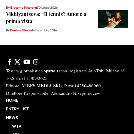
By
Giacomo Nicotera
30 Luglio 2026
Vikhlyantseva: “Il tennis? Amore a
prima vista”
By
Daniele Sforza
16 Dicembre 2014
Testata giornalistica
registrata Aut-Trib Milano n°
Spazio Tennis
10268 del 15/09/2025
VIBES MEDIA SRL
Editore:
, P.iva 14250480960
Direttore Responsabile: Alessandro Nizegorodcew
HOME
ENTRY LIST
NEWS
WTA