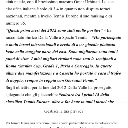
città natale, con il bravissimo maestro Omar Urbinati. La sua
classifica italiana è solo di 3.4 in quanto non disputa tornei
nazionali, mentre a livello Tennis Europe il suo ranking è di
numero 35.
“Questi primi mesi del 2012 sono stati molto positivi”
– ha
raccontato Enrico Dalla Valle a Spazio Tennis –
“Ho partecipato
a molti tornei internazionali e credo di aver giocato piuttosto
bene nella maggior parte dei casi. Sono migliorato sotto tutti i
punti di vista. I miei migliori risultati sono stati le semifinali a
Roma (Stanley Cup, Grade 1, Pavia e Correggio. In queste
ultime due manifestazioni e a Caserta ho portato a casa il trofeo
di doppio, sempre in coppia con Giovanni Fonio.”
Sugli obiettivi per la fine del 2012 Dalla Valle ha proseguito
spiegando che gli piacerebbe
“entrare tra i primi 15 della
classifica Tennis Europe, oltre a far bene in tutti i tornei che
giocherò. La programmazione non è ancora definitiva, anche se
Gestisci la tua privacy
certamente disputerò manifestazioni all’estero.”
Per fornire le migliori esperienze, noi e i nostri partner utilizziamo tecnologie come i