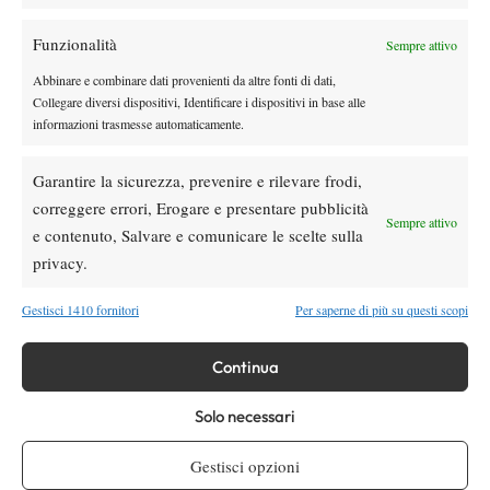
TAGGED:
Enrico Dalla Valle
Età
Intervista
Omar Urbinati
Funzionalità
Sempre attivo
Ravenna
Tennis Europe
Abbinare e combinare dati provenienti da altre fonti di dati,
Collegare diversi dispositivi, Identificare i dispositivi in base alle
informazioni trasmesse automaticamente.
Garantire la sicurezza, prevenire e rilevare frodi,
correggere errori, Erogare e presentare pubblicità
Sempre attivo
Nessun commento
e contenuto, Salvare e comunicare le scelte sulla
Devi essere
connesso
per inviare un commento.
privacy.
Gestisci 1410 fornitori
Per saperne di più su questi scopi
DI TENDENZA
Continua
Atp
News
Masters 1000 Montreal 2026: Darderi
Solo necessari
Shang inizia in ritardo per pioggia
Gestisci opzioni
Atp
News