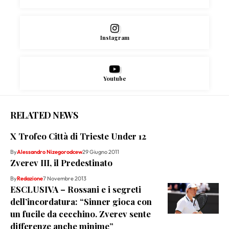
Instagram
Youtube
RELATED NEWS
X Trofeo Città di Trieste Under 12
By
Alessandro Nizegorodcew
29 Giugno 2011
Zverev III, il Predestinato
By
Redazione
7 Novembre 2013
ESCLUSIVA – Rossani e i segreti
dell’incordatura: “Sinner gioca con
un fucile da cecchino. Zverev sente
differenze anche minime”