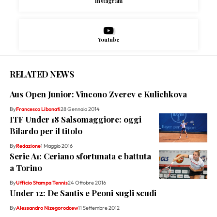
Instagram
Youtube
RELATED NEWS
Aus Open Junior: Vincono Zverev e Kulichkova
By
Francesco Libonati
28 Gennaio 2014
ITF Under 18 Salsomaggiore: oggi
Bilardo per il titolo
By
Redazione
1 Maggio 2016
Serie A1: Ceriano sfortunata e battuta
a Torino
By
Ufficio Stampa Tennis
24 Ottobre 2016
Under 12: De Santis e Peoni sugli scudi
By
Alessandro Nizegorodcew
11 Settembre 2012