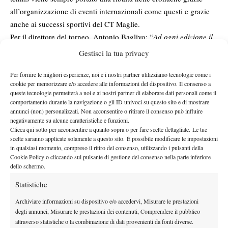
all’organizzazione di eventi internazionali come questi e grazie
anche ai successi sportivi del CT Maglie.
Per il direttore del torneo, Antonio Baglivo: “
Ad ogni edizione il
Torneo Internazionale il livello dei partecipanti puntualmente
Gestisci la tua privacy
cresce e, quest’anno lo si è visto in campo con ragazze e ragazzi
che hanno espresso, in queste finali, il loro già precoce talento,
Per fornire le migliori esperienze, noi e i nostri partner utilizziamo tecnologie come i
cookie per memorizzare e/o accedere alle informazioni del dispositivo. Il consenso a
come i tanti campioni di oggi che sono passati agli esordi da
queste tecnologie permetterà a noi e ai nostri partner di elaborare dati personali come il
questo torneo sui nostri campi. Fra tutti Alessandro Giannessi,
comportamento durante la navigazione o gli ID univoci su questo sito e di mostrare
annunci (non) personalizzati. Non acconsentire o ritirare il consenso può influire
vincitore della prima edizione e oggi nella squadra nazionale di
negativamente su alcune caratteristiche e funzioni.
coppa Davis, di Quinzi, Napolitano e i nostri Portaluri, Crepaldi
Clicca qui sotto per acconsentire a quanto sopra o per fare scelte dettagliate. Le tue
e Garzelli. Soddisfatto anche per le prestazioni delle nostre
scelte saranno applicate solamente a questo sito. È possibile modificare le impostazioni
in qualsiasi momento, compreso il ritiro del consenso, utilizzando i pulsanti della
Nadin Barbarossa ed Emma Quarta, semifinaliste nel doppio
Cookie Policy o cliccando sul pulsante di gestione del consenso nella parte inferiore
nonostante i problemi fisici della Quarta. Un ringraziamento
dello schermo.
particolare
– conclude Baglivo –
è doverosamente rivolto allo
Statistiche
sponsor del Trofeo Maglio Cioccolato Italiano che, in questi
Archiviare informazioni su dispositivo e/o accedervi, Misurare le prestazioni
anni, è stato sempre vicino al settore giovanile
”.
degli annunci, Misurare le prestazioni dei contenuti, Comprendere il pubblico
attraverso statistiche o la combinazione di dati provenienti da fonti diverse.