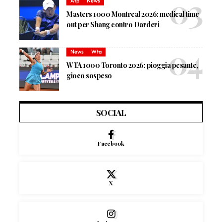
Atp
News
Masters 1000 Montreal 2026: medical time
out per Shang contro Darderi
News
Wta
WTA 1000 Toronto 2026: pioggia pesante,
gioco sospeso
SOCIAL
Facebook
X