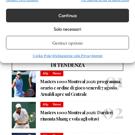
Continua
Solo necessari
Nessun commento
Devi essere
connesso
per inviare un commento.
Gestisci opzioni
Cookie Policy
Dichiarazione sulla Privacy
Imprint
DI TENDENZA
Atp
News
Masters 1000 Montreal 2026: programma,
orario e ordine di gioco venerdì 7 agosto.
Arnaldi apre sul Centrale
Atp
News
Masters 1000 Montreal 2026: Darderi
rimonta Shang e vola agli ottavi