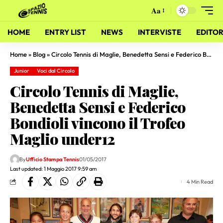
Aa
HOME
ENTRY LIST
NEWS
INTERVISTE
EDITOR
Home
»
Blog
»
Circolo Tennis di Maglie, Benedetta Sensi e Federico Bondioli vincono il Trofeo Maglio under12
Junior
Voci dal Circolo
Circolo Tennis di Maglie,
Benedetta Sensi e Federico
Bondioli vincono il Trofeo
Maglio under12
By
Ufficio Stampa Tennis
01/05/2017
Last updated: 1 Maggio 2017 9:59 am
4 Min Read