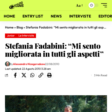
Aa
HOME
ENTRY LIST
NEWS
INTERVISTE
EDITOR
Home
»
Blog
»
Stefania Fadabini: “Mi sento migliorata in tutti gli aspetti”
Junior
Le Interviste
Stefania Fadabini: “Mi sento
migliorata in tutti gli aspetti”
By
Alessandro Nizegorodcew
22/08/2010
Last updated: 22 Agosto 2010 3:28 am
3 Min Read