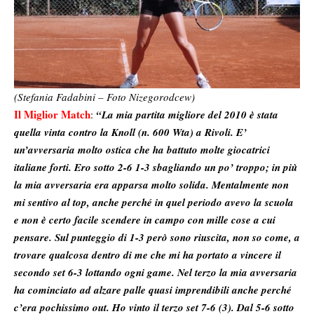
(Stefania Fadabini – Foto Nizegorodcew)
Il Miglior Match
:
“La mia partita migliore del 2010 è stata
quella vinta contro la Knoll (n. 600 Wta) a Rivoli. E’
un’avversaria molto ostica che ha battuto molte giocatrici
italiane forti. Ero sotto 2-6 1-3 sbagliando un po’ troppo; in più
la mia avversaria era apparsa molto solida. Mentalmente non
mi sentivo al top, anche perché in quel periodo avevo la scuola
e non è certo facile scendere in campo con mille cose a cui
pensare. Sul punteggio di 1-3 però sono riuscita, non so come, a
trovare qualcosa dentro di me che mi ha portato a vincere il
secondo set 6-3 lottando ogni game. Nel terzo la mia avversaria
ha cominciato ad alzare palle quasi imprendibili anche perché
c’era pochissimo out. Ho vinto il terzo set 7-6 (3). Dal 5-6 sotto