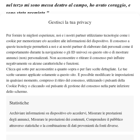
nel terzo mi sono messa dentro al campo, ho avuto coraggio, e
sono stata premiata.”
Obiettivi
:
“Il mio obiettivo nel 2010 è crescere il piu possibile.
Gestisci la tua privacy
Durante tutto questa stagione ho lavorato tanto e bene e mi
Per fornire le migliori esperienze, noi e i nostri partner utilizziamo tecnologie come i
manca davvero pochissimo per portare a casa ottimi risultati.
cookie per memorizzare e/o accedere alle informazioni del dispositivo. Il consenso a
Giocherò quasi tutti i tornei da 10.000$ in Italia e anche
queste tecnologie permetterà a noi e ai nostri partner di elaborare dati personali come il
qualche 25.000$.”
comportamento durante la navigazione o gli ID univoci su questo sito e di mostrare
annunci (non) personalizzati. Non acconsentire o ritirare il consenso può influire
negativamente su alcune caratteristiche e funzioni.
Clicca qui sotto per acconsentire a quanto sopra o per fare scelte dettagliate. Le tue
scelte saranno applicate solamente a questo sito. È possibile modificare le impostazioni
in qualsiasi momento, compreso il ritiro del consenso, utilizzando i pulsanti della
Cookie Policy o cliccando sul pulsante di gestione del consenso nella parte inferiore
dello schermo.
Statistiche
Archiviare informazioni su dispositivo e/o accedervi, Misurare le prestazioni
degli annunci, Misurare le prestazioni dei contenuti, Comprendere il pubblico
attraverso statistiche o la combinazione di dati provenienti da fonti diverse.