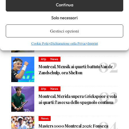
Continua
Solo necessari
DI TENDENZA
Atp
News
Gestisci opzioni
Sinner, 84 settimane da numero 1 ATP:
avvicinato ancora Agassi
Cookie Policy
Dichiarazione sulla Privacy
Imprint
Atp
News
Montreal, Mensik ai quarti: battuto Van de
Zandschulp, ora Shelton
Atp
News
Montreal, Merida supera Griekspoor e vola
ai quarti: l’ascesa dello spagnolo continua
News
Masters 1000 Montreal 2026: Fonseca