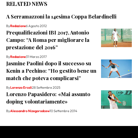
RELATED NEWS
A Serramazzoni la 14esima Coppa Belardinelli
By
Redazione
6 Agosto 2012
Prequalificazioni IBI 2017, Antonio
Campo: “A Roma per migliorare la
prestazione del 2016”
By
Redazione
31 Marzo 2017
Jasmine Paolini dopo il successo su
Kenin a Pechino: “Ho gestito bene un
match che poteva complicarsi”
By
Lorenzo Ercoli
28 Settembre 2025
Lorenzo Papasidero: «Mai assunto
doping volontariamente»
By
Alessandro Nizegorodcew
10 Settembre 2014